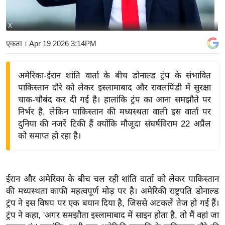
य
बि
X
ज़
एकता
। Apr 19 2026 3:14PM
ने
स
अमेरिका-ईरान शांति वार्ता के बीच डोनाल्ड ट्रंप के संभावित
उ
पाकिस्तान दौरे को लेकर इस्लामाबाद और रावलपिंडी में सुरक्षा
द्यो
चाक-चौबंद कर दी गई है। हालांकि ट्रंप का आना समझौते पर
ग
निर्भर है, लेकिन पाकिस्तान की मध्यस्थता वाली इस वार्ता पर
ज
दुनिया की नजरें टिकी हैं क्योंकि मौजूदा संघर्षविराम 22 अप्रैल
ग
को समाप्त हो रहा है।
त
वि
शे
ईरान और अमेरिका के बीच चल रही शांति वार्ता को लेकर पाकिस्तान
ष
की मध्यस्थता काफी महत्वपूर्ण मोड़ पर है। अमेरिकी राष्ट्रपति डोनाल्ड
ज्ञ
ट्रंप ने इस विषय पर एक बयान दिया है, जिससे अटकलें तेज हो गई हैं।
रा
ट्रंप ने कहा, 'अगर समझौता इस्लामाबाद में साइन होता है, तो मैं वहां जा