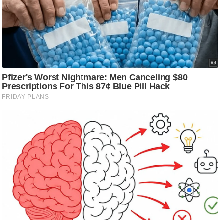
/
फै
श
न
घ
रे
लू
नु
स्खे
प
र्य
ट
न
स्थ
ल
फि