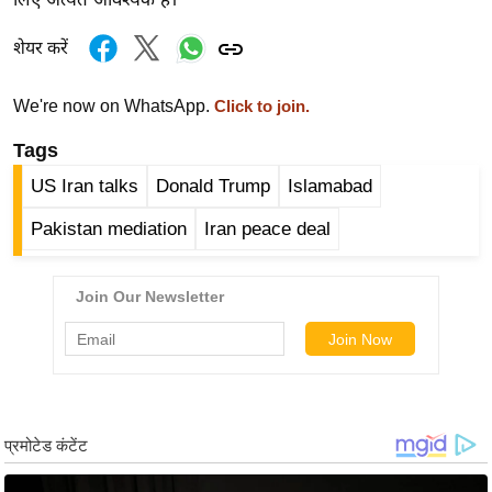
र्ल्ड
शेयर करें
न्यू
ज
We're now on WhatsApp.
Click to join.
ब्री
फ
Tags
म
US Iran talks
Donald Trump
Islamabad
नो
रं
Pakistan mediation
Iran peace deal
ज
न
ज
ग
त
बॉ
ली
वु