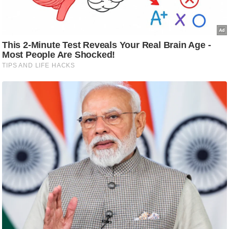
ट
ने
स
मं
त्रा
रि
ले
श
न
शि
प
रा
ज
नी
ति
वि
श्ले