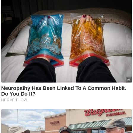
ड
हॉ
ली
वु
ड
फि
ल्म
स
मी
क्षा
B
r
e
a
k
i
n