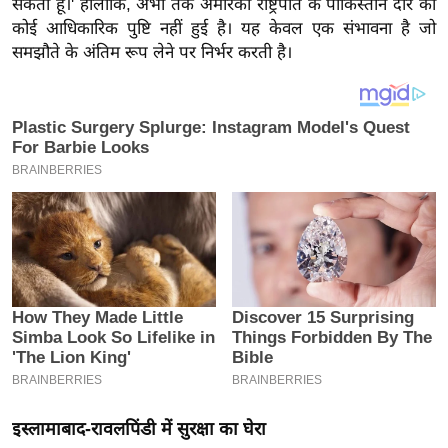
सकता हूं।' हालांकि, अभी तक अमेरिकी राष्ट्रपति के पाकिस्तान दौरे की
य
कोई आधिकारिक पुष्टि नहीं हुई है। यह केवल एक संभावना है जो
ब
समझौते के अंतिम रूप लेने पर निर्भर करती है।
ज
ट
खे
ल
क्रि
के
ट
I
P
L
2
0
2
6
इस्लामाबाद-रावलपिंडी में सुरक्षा का घेरा
क्रा