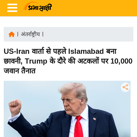
|
अंतर्राष्ट्रीय
|
ता
US-Iran वार्ता से पहले Islamabad बना
ज़ा
ख
छावनी, Trump के दौरे की अटकलों पर 10,000
ब
जवान तैनात
र
रा
ष्ट्री
य
अं
त
र्रा
ष्ट्री