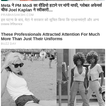
ष
ण
स
म
सा
म
यि
क
मा
तृ
भू
मि
स्तं
भ
ए
म
.