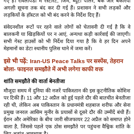
गए हैं। रावलपिंडी में रेस्टोरेंट, जिम, ब्यूटी पार्लर, बैंक और बेकरियां
ख्सि
अगली सूचना तक बंद कर दी गई हैं। प्रशासन ने सभी लड़कों और
य
लड़कियों के हॉस्टल को भी बंद करने के निर्देश दिए हैं।
त
यं
संवेदनशील रूटों पर रहने वाले लोगों को चेतावनी दी गई है कि वे
बालकनी या खिड़कियों पर न आएं, अन्यथा कड़ी कार्रवाई की जाएगी।
ग
सभी गेस्ट हाउसों को भी निर्देश दिया गया है कि वे हर दिन अपने
इं
मेहमानों का डेटा स्थानीय पुलिस थाने में जमा करें।
डि
या
इसे भी पढ़ें:
Iran-US Peace Talks पर सस्पेंस, तेहरान
सा
बोला- फाइनल समझौते में अभी लगेगा काफी वक्त
हि
शांति समझौते की वार्ता बेनतीजा
त्य
ज
मौजूदा समय में दुनिया की नजरें पाकिस्तान की इस कूटनीतिक कोशिश
पर टिकी हैं। 11 और 12 अप्रैल को हुई पहले दौर की बातचीत बेनतीजा
ग
रही थी, लेकिन अब पाकिस्तान के प्रधानमंत्री शहबाज शरीफ और सेना
त
प्रमुख जनरल आसिम मुनीर के प्रयासों से दूसरे दौर की उम्मीदें बंधी हैं।
ऑ
ईरान और अमेरिका के बीच जारी सीजफायर 22 अप्रैल को समाप्त होने
टो
वाला है, जिससे पहले एक ठोस समझौते पर पहुंचना वैश्विक शांति के
व
लिए अत्यंत आवश्यक है।