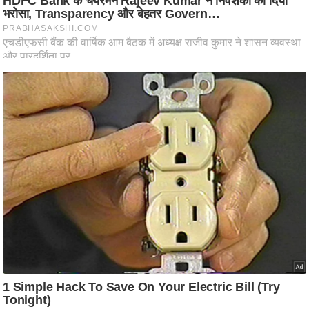
ति
ष
प्र
भु
म
हि
मा
/
ध
र्म
स्थ
ल
व्र
त
त्यो
हा
र