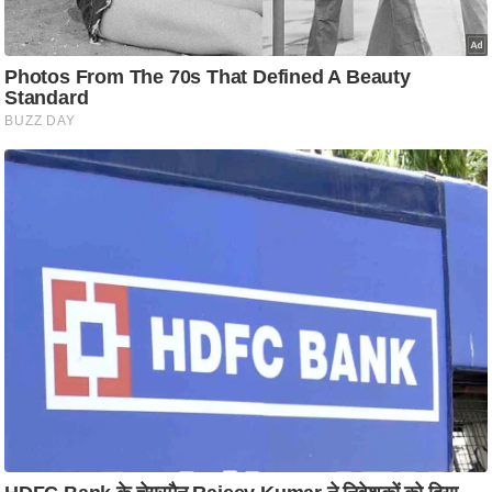
आ
र
.
आ
ई
.
चा
य
प
र
स
मी
क्षा
ध
र्म
ज्यो