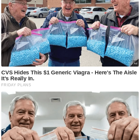
g
N
e
w
s
ला
इ
फ
स्टा
इ
ल
टे
क्नॉ
लॉ
जी
ब्यू
टी