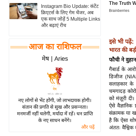
Instagram Bio Update: कंटेंट
स्तंभ
क्रिएटर्स के लिए गेम चेंजर, अब
एम.
एक साथ जोड़ें 5 Multiple Links
आर.
और बढ़ाएं रीच
आई.
इसे भी पढ़ें:
चाय पर
आज का राशिफल
भारत की बड़
समीक्षा
मेष | Aries
फौची ने वुहान
धर्म
ज्योतिष
गैबार्ड के आरो
डिजीज (NIAID)
प्रभु
सलाहकार के त
महिमा/
चमगादड़ कोरोन
धर्मस्थल
को मंज़ूरी द
नए लोगों से भेंट होंगी, जो लाभदायक होगी।
व्रत
ऐसे वैज्ञानिक
संतान की प्रगति से सुख और प्रसन्नता।
त्योहार
संक्रामक या ख
मनमर्जी नहीं चलेगी, मर्यादा में रहें। धन प्राप्ति
है कि ऐसा शो
के नए साधन बनेंगे।
राशिफल
और पढ़ें
अंततः वैश्विक
विशेष