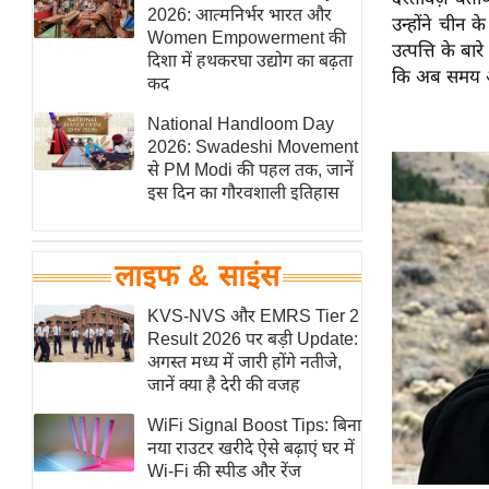
हॉलीवुड
2026: आत्मनिर्भर भारत और
उन्होंने चीन 
Women Empowerment की
फिल्म समीक्षा
उत्पत्ति के बा
दिशा में हथकरघा उद्योग का बढ़ता
कि अब समय आ
Breaking
कद
News
National Handloom Day
लाइफस्टाइल
2026: Swadeshi Movement
से PM Modi की पहल तक, जानें
टेक्नॉलॉजी
इस दिन का गौरवशाली इतिहास
ब्यूटी/फैशन
घरेलू नुस्खे
लाइफ & साइंस
पर्यटन स्थल
फिटनेस मंत्रा
KVS-NVS और EMRS Tier 2
Result 2026 पर बड़ी Update:
रिलेशनशिप
अगस्त मध्य में जारी होंगे नतीजे,
राजनीति
जानें क्या है देरी की वजह
विश्लेषण
WiFi Signal Boost Tips: बिना
समसामयिक
नया राउटर खरीदे ऐसे बढ़ाएं घर में
Wi-Fi की स्पीड और रेंज
मातृभूमि