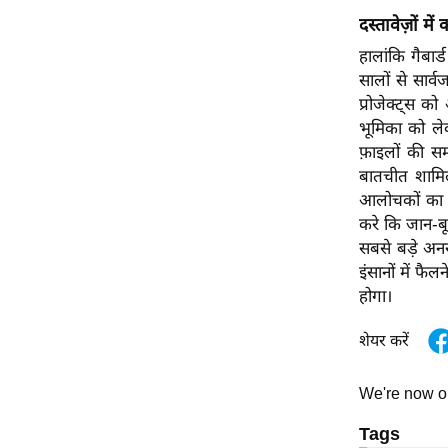
ऑडियो
दस्तावेज़ों में 
इंफ़ोग्राफ़िक
हालांकि गैबार
सालों से सार्
राज्यों से
प्रोजेक्ट्स क
शहरों से
भूमिका को लेक
वेब स्टोरी
फ़ाइलों की स
बातचीत शामिल 
कार्टून
आलोचकों का कह
Short
करे कि जान-ब
Videos
सबसे बड़े अनसु
iOS App
इंसानों में फै
About us
होगा।
Contact Editor
शेयर करें
Advertise
Privacy Policy
We're now 
Grievance
Tags
Redressal