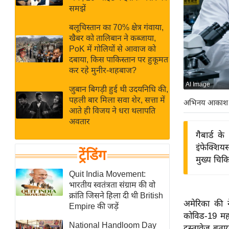
बजट
Hindi
समझें
खेल
News
बलूचिस्तान का 70% क्षेत्र गंवाया,
क्रिकेट
खैबर को तालिबान ने कब्जाया,
Hindi
IPL
PoK में गोलियों से आवाज को
दबाया, किस पाकिस्तान पर हुकूमत
Videos
2026
कर रहे मुनीर-शहबाज?
क्राइम
AI Image
जुबान बिगड़ी हुई थी उदयनिधि की,
ई-पेपर
पहली बार मिला सवा शेर, सत्ता में
अभिनय आकाश
मिसाल बेमिसाल
आते ही विजय ने धरा थलापति
अवतार
शख्सियत
गैबार्ड के
यंग इंडिया
इंफेक्शिय
ट्रेंडिंग
साहित्य जगत
मुख्य चिक
ऑटो वर्ल्ड
Quit India Movement:
भारतीय स्वतंत्रता संग्राम की वो
न्यूज ब्रीफ
क्रांति जिसने हिला दी थी British
अमेरिका की 
मनोरंजन जगत
Empire की जड़ें
कोविड-19 महाम
बॉलीवुड
National Handloom Day
दस्तावेज़ बता