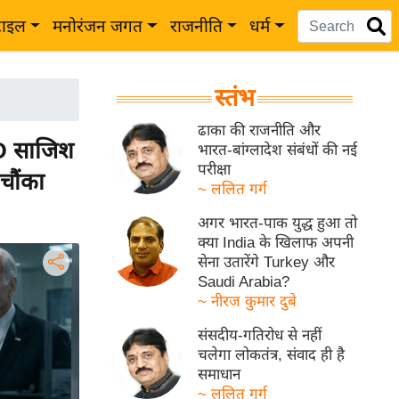
टाइल
मनोरंजन जगत
राजनीति
धर्म
स्तंभ
ढाका की राजनीति और
D साजिश
भारत-बांग्लादेश संबंधों की नई
परीक्षा
चौंका
~ ललित गर्ग
अगर भारत-पाक युद्ध हुआ तो
क्या India के खिलाफ अपनी
सेना उतारेंगे Turkey और
Saudi Arabia?
~ नीरज कुमार दुबे
संसदीय-गतिरोध से नहीं
चलेगा लोकतंत्र, संवाद ही है
समाधान
~ ललित गर्ग