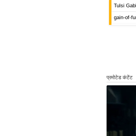
Tulsi Gab
Code Of Ethics
gain-of-f
RSS
Our Team
Expert Panel
Loksabhachunav
Android App