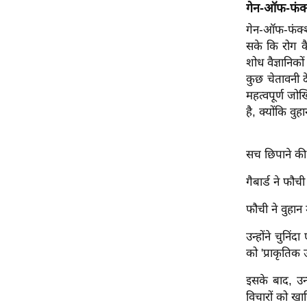
विश्लेषण
गेन-ऑफ-फंक्
ट्रेंडिंग
गेन-ऑफ-फंक्श
सके कि रोग कै
शोध वैज्ञानिको
Q
कुछ चेतावनी द
u
महत्वपूर्ण जोखि
i
है, क्योंकि 
c
k
L
सच छिपाने की
i
n
गैबार्ड ने फ
k
फौची ने वुहान
s
उन्होंने चुनि
विधानसभा
को 'प्राकृतिक
चुनाव
फोटो
इसके बाद, उन्
विचारों को खा
वीडियो