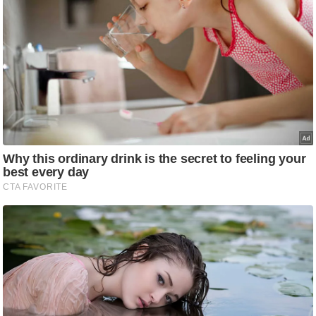
g
N
e
w
s
ला
इ
फ
स्टा
इ
ल
टे
क्नॉ
लॉ
जी
ब्यू
टी