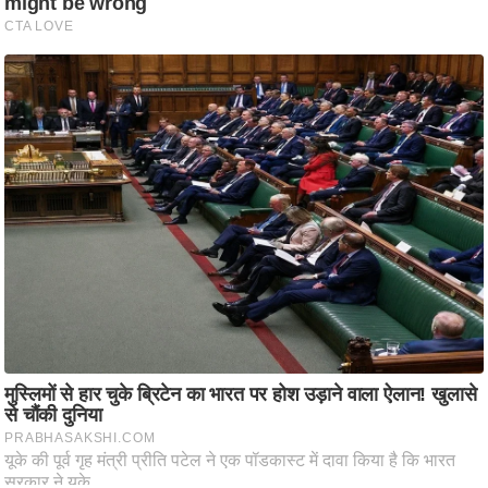
आ
र
.
आ
ई
.
चा
य
प
र
स
मी
क्षा
ध
र्म
ज्यो