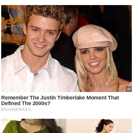
ति
ष
प्र
भु
म
हि
मा
/
ध
र्म
स्थ
ल
व्र
त
त्यो
हा
र