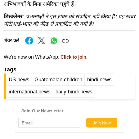
ख्सि
अभिभावकों के बिना अमेरिका पहुंचे हैं।
य
डिस्क्लेमर:
प्रभासाक्षी ने इस ख़बर को संपादित नहीं किया है। यह ख़बर
त
पीटीआई-भाषा की फीड से प्रकाशित की गयी है।
यं
ग
शेयर करें
इं
डि
We're now on WhatsApp.
Click to join.
या
Tags
सा
हि
US news
Guatemalan children
hindi news
त्य
international news
daily hindi news
ज
ग
त
ऑ
टो
व