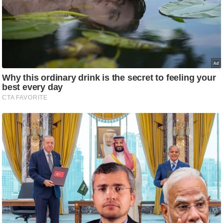
/
फै
श
न
घ
रे
लू
नु
स्खे
प
र्य
ट
न
स्थ
ल
फि