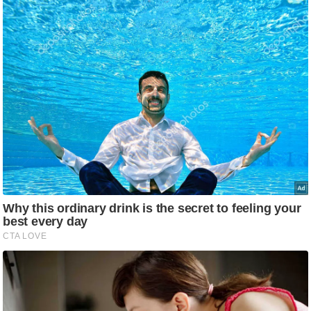
ड
हॉ
ली
वु
ड
फि
ल्म
स
मी
क्षा
B
r
e
a
k
i
n