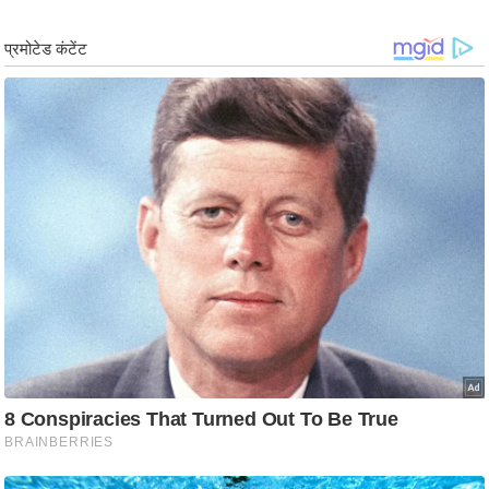
र्ल्ड
न्यू
ज
ब्री
फ
म
नो
रं
ज
न
ज
ग
त
बॉ
ली
वु