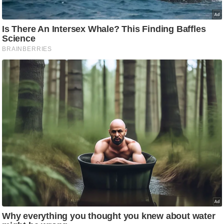
ष
ण
स
म
सा
म
यि
क
मा
तृ
भू
मि
स्तं
भ
ए
म
.