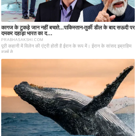
ट
ने
स
मं
त्रा
रि
ले
श
न
शि
प
रा
ज
नी
ति
वि
श्ले