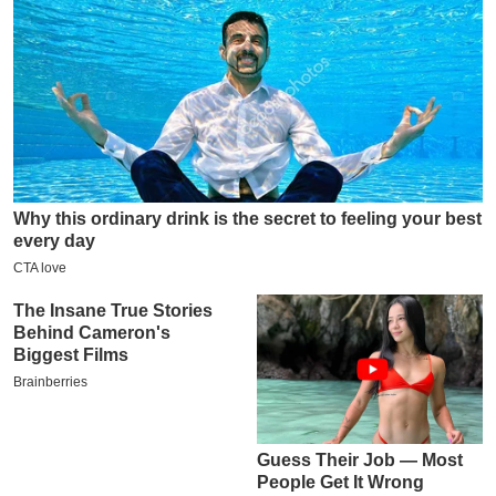
य
ब
ज
ट
खे
ल
क्रि
के
ट
I
P
L
2
0
2
6
क्रा