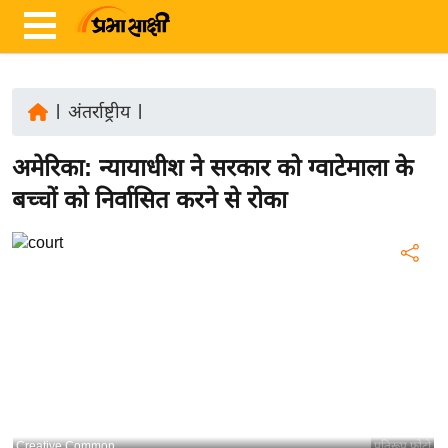
|
अंतर्राष्ट्रीय
|
ता
अमेरिका: न्यायाधीश ने सरकार को ग्वाटेमाला के
ज़ा
ख
बच्चों को निर्वासित करने से रोका
ब
र
रा
ष्ट्री
य
अं
त
र्रा
ष्ट्री
Creative Common
प्रतिरूप फोटो