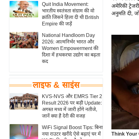
हॉलीवुड
Quit India Movement:
अमेरिकी ट्रेज
भारतीय स्वतंत्रता संग्राम की वो
अनुमति दी, जो
फिल्म समीक्षा
क्रांति जिसने हिला दी थी British
Breaking
Empire की जड़ें
News
National Handloom Day
लाइफस्टाइल
2026: आत्मनिर्भर भारत और
Women Empowerment की
टेक्नॉलॉजी
दिशा में हथकरघा उद्योग का बढ़ता
ब्यूटी/फैशन
कद
घरेलू नुस्खे
पर्यटन स्थल
लाइफ & साइंस
फिटनेस मंत्रा
KVS-NVS और EMRS Tier 2
रिलेशनशिप
Result 2026 पर बड़ी Update:
राजनीति
अगस्त मध्य में जारी होंगे नतीजे,
जानें क्या है देरी की वजह
विश्लेषण
समसामयिक
WiFi Signal Boost Tips: बिना
नया राउटर खरीदे ऐसे बढ़ाएं घर में
मातृभूमि