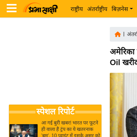
राष्ट्रीय
अंतर्राष्ट्रीय
बिज़नेस
Latest
ता
News
|
अंतर्रा
ज़ा
in
ख
अमेरिका 
Hindi
ब
Oil खरीद
र
Hindi
राष्ट्रीय
News
अंतर्राष्ट्रीय
Live
बिज़नेस
उद्योग
Breaking
स्पेशल रिपोर्ट
जगत
News in
विशेषज्ञ
Hindi
आ गई बुरी खबर! भारत पर फूटने
राय
ही वाला है ट्रंप का ये खतरनाक
'बम', 10 प्वाइंट में इसके असर को