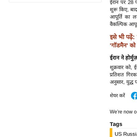
ईरान पर 28 फर
विश्लेषण
शुरू किए, बाद
ट्रेंडिंग
आपूर्ति का ल
वैकल्पिक आपूर
Q
u
इसे भी पढ़ें:
i
'गॉडमैन' को
c
ईरान ने होर्
k
L
शुक्रवार को,
i
प्रतिशत गिरकर
n
अनुसार, युद्ध
k
s
शेयर करें
विधानसभा
We're now 
चुनाव
Tags
फोटो
US Russia
वीडियो