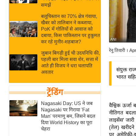
बजट
Hindi
समझें
खेल
News
बलूचिस्तान का 70% क्षेत्र गंवाया,
क्रिकेट
खैबर को तालिबान ने कब्जाया,
Hindi
IPL
PoK में गोलियों से आवाज को
दबाया, किस पाकिस्तान पर हुकूमत
Videos
2026
ANI
कर रहे मुनीर-शहबाज?
क्राइम
रेनू तिवारी
। Ap
जुबान बिगड़ी हुई थी उदयनिधि की,
ई-पेपर
पहली बार मिला सवा शेर, सत्ता में
मिसाल बेमिसाल
आते ही विजय ने धरा थलापति
संयुक्त र
अवतार
शख्सियत
भारत सहित
यंग इंडिया
ट्रेंडिंग
साहित्य जगत
ऑटो वर्ल्ड
Nagasaki Day: US ने जब
वैश्विक ऊर्जा
Nagasaki पर गिराया 'Fat
न्यूज ब्रीफ
नीतिगत बदला
Man' परमाणु बम, जिसने बदल
लाइसेंस' जारी
मनोरंजन जगत
दिया World History का पूरा
(तेल) खरीदने
चेहरा
बॉलीवुड
पर अमेरिकी-इ