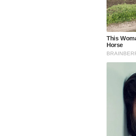
Code Of Ethics
RSS
Our Team
Expert Panel
Loksabhachunav
Android App