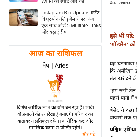
Wi-Fi की स्पीड और रेंज
स्तंभ
Instagram Bio Update: कंटेंट
एम.
क्रिएटर्स के लिए गेम चेंजर, अब
आर.
एक साथ जोड़ें 5 Multiple Links
और बढ़ाएं रीच
आई.
इसे भी पढ़ें:
चाय पर
'गॉडमैन' को
समीक्षा
आज का राशिफल
धर्म
यह घटनाक्रम ट
मेष | Aries
ज्योतिष
कि अमेरिका उस
तेल खरीदने क
प्रभु
महिमा/
"हम रूसी तेल 
धर्मस्थल
पहले पानी में
व्रत
विशेष आर्थिक लाभ का योग बन रहा है। भावी
बेसेंट ने कह
त्योहार
योजनाओं की रूपरेखाएं बनाएंगे। परिवार का
बाजारों तक पह
वातावरण प्रतिकूल रहेगा। शारीरिक कष्ट और
राशिफल
मानसिक वेदना से पीडि़त रहेंगे।
पश्चिम एशिया 
विशेष
और पढ़ें