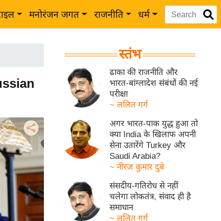
टाइल
मनोरंजन जगत
राजनीति
धर्म
स्तंभ
ढाका की राजनीति और
Russian
भारत-बांग्लादेश संबंधों की नई
परीक्षा
~ ललित गर्ग
अगर भारत-पाक युद्ध हुआ तो
क्या India के खिलाफ अपनी
सेना उतारेंगे Turkey और
Saudi Arabia?
~ नीरज कुमार दुबे
संसदीय-गतिरोध से नहीं
चलेगा लोकतंत्र, संवाद ही है
समाधान
~ ललित गर्ग