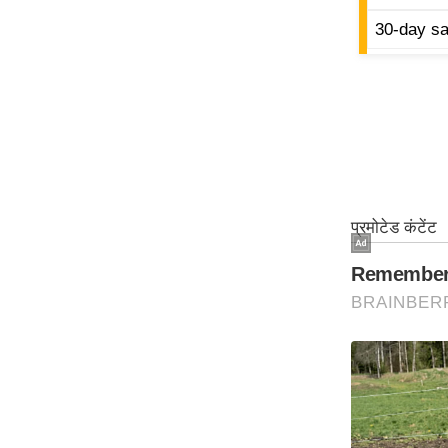
ऑडियो
30-day sa
इंफ़ोग्राफ़िक
राज्यों से
शहरों से
वेब स्टोरी
कार्टून
Short
Videos
iOS App
About us
Contact Editor
Advertise
Privacy Policy
Grievance
Redressal