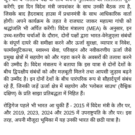
ख्सि
करेंगी; इस दिन विदेश मंत्री जयशंकर के साथ उनकी बैठक तय है,
य
जिसके बाद हैदराबाद हाउस में प्रधानमंत्री के साथ आधिकारिक वार्ता
त
होगी। अपने कार्यक्रम के तहत वे राजघाट जाकर महात्मा गांधी को
यं
श्रद्धांजलि भी अर्पित करेंगी। विदेश मंत्रालय (MEA) के अनुसार, इन
ग
उच्च-स्तरीय चर्चाओं के दौरान, दोनों पक्षों द्वारा भारत-वेनेज़ुएला संबंधों
इं
के संपूर्ण दायरे की समीक्षा करने और ऊर्जा सुरक्षा, व्यापार व निवेश,
फार्मास्यूटिकल्स, स्वास्थ्य सेवा, परिवहन और नवीकरणीय ऊर्जा जैसे
डि
प्रमुख क्षेत्रों में सहयोग को और गहरा करने के अवसरों की तलाश करने
या
की उम्मीद है। विदेश मंत्रालय ने बताया कि इस यात्रा से दोनों देशों के
सा
बीच द्विपक्षीय संबंधों को और मज़बूती मिलने तथा आपसी जुड़ाव बढ़ने
हि
की उम्मीद है। इन दोनों देशों के बीच पारंपरिक रूप से सौहार्दपूर्ण संबंध
त्य
रहे हैं, जिनकी जड़ें ऊर्जा क्षेत्र में सहयोग और 'ग्लोबल साउथ' (वैश्विक
ज
दक्षिण) के प्रति साझा प्रतिबद्धता में निहित हैं।
ग
रोड्रिगेज पहले भी भारत आ चुकी हैं - 2015 में विदेश मंत्री के तौर पर,
त
और 2019, 2023, 2024 और 2025 में उपराष्ट्रपति के तौर पर। इस
ऑ
तरह, अपनी मौजूदा भूमिका में यह उनकी भारत की छठी यात्रा है।
टो
व