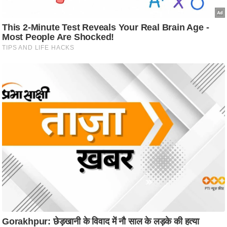
ष
ण
स
म
सा
म
यि
क
मा
तृ
भू
मि
स्तं
भ
ए
म
.