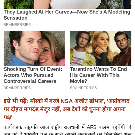
इ
म
ई
-
पे
प
र
मि
सा
ल
बे
इसे भी पढ़ें:
मॉस्को में गरजे NSA अजीत डोभाल, 'आतंकवाद
मि
पर दोहरा मापदंड मंजूर नहीं, अब देशों को चुनना होगा अपना
सा
पक्ष'
ल
कार्यवाहक राष्ट्रपति आज राष्ट्रीय राजधानी में AFS पालम पहुंचेंगी। 4
श
जून को वे भारतीय पक्ष के साथ अपनी मुलाकातों का सिलसिला शुरू