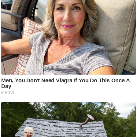
g
N
e
w
s
ला
इ
फ
स्टा
इ
ल
टे
क्नॉ
लॉ
जी
ब्यू
टी