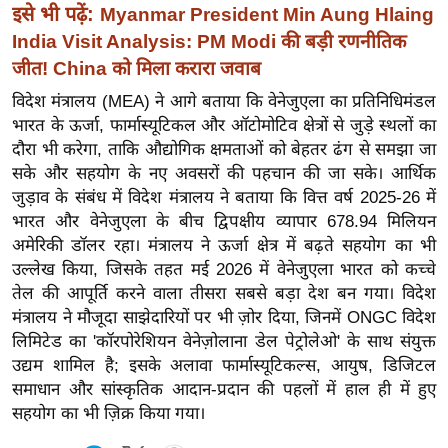
इसे भी पढ़ें:
Myanmar President Min Aung Hlaing
र्ल्ड
India Visit Analysis: PM Modi की बड़ी रणनीतिक
न्यू
जीत! China को मिला करारा जवाब
ज
ब्री
विदेश मंत्रालय (MEA) ने आगे बताया कि वेनेजुएला का प्रतिनिधिमंडल
फ
भारत के ऊर्जा, फार्मास्यूटिकल और ऑटोमोटिव क्षेत्रों से जुड़े स्थलों का
दौरा भी करेगा, ताकि औद्योगिक क्षमताओं को बेहतर ढंग से समझा जा
म
सके और सहयोग के नए अवसरों की पहचान की जा सके। आर्थिक
नो
जुड़ाव के संबंध में विदेश मंत्रालय ने बताया कि वित्त वर्ष 2025-26 में
रं
भारत और वेनेजुएला के बीच द्विपक्षीय व्यापार 678.94 मिलियन
ज
अमेरिकी डॉलर रहा। मंत्रालय ने ऊर्जा क्षेत्र में बढ़ते सहयोग का भी
न
उल्लेख किया, जिसके तहत मई 2026 में वेनेजुएला भारत को कच्चे
ज
तेल की आपूर्ति करने वाला तीसरा सबसे बड़ा देश बन गया। विदेश
ग
मंत्रालय ने मौजूदा साझेदारियों पर भी ज़ोर दिया, जिनमें ONGC विदेश
त
लिमिटेड का 'कॉरपोरेशियन वेनेज़ोलाना डेल पेट्रोलेओ' के साथ संयुक्त
उद्यम शामिल है; इसके अलावा फार्मास्यूटिकल्स, आयुष, डिजिटल
बॉ
समाधान और सांस्कृतिक आदान-प्रदान की पहलों में हाल ही में हुए
ली
सहयोग का भी ज़िक्र किया गया।
वु