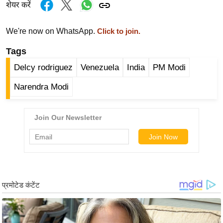
ड
शेयर करें
हॉ
ली
We're now on WhatsApp.
Click to join.
वु
Tags
ड
Delcy rodriguez
Venezuela
India
PM Modi
फि
ल्म
Narendra Modi
स
मी
क्षा
B
r
e
a
k
i
n