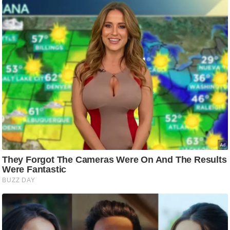
ति
ष
प्र
भु
म
हि
मा
/
ध
र्म
स्थ
ल
व्र
त
त्यो
हा
र