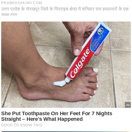
आ
र
.
आ
ई
.
चा
य
प
र
स
मी
क्षा
ध
र्म
ज्यो