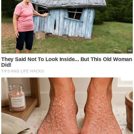
/
फै
श
न
घ
रे
लू
नु
स्खे
प
र्य
ट
न
स्थ
ल
फि