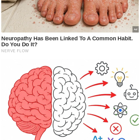
ट
ने
स
मं
त्रा
रि
ले
श
न
शि
प
रा
ज
नी
ति
वि
श्ले