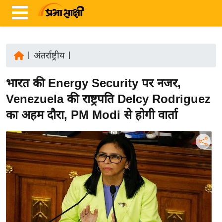
|
अंतर्राष्ट्रीय
|
ता
भारत की Energy Security पर नजर,
ज़ा
ख
Venezuela की राष्ट्रपति Delcy Rodriguez
ब
का अहम दौरा, PM Modi से होगी वार्ता
र
रा
ष्ट्री
य
अं
त
र्रा
ष्ट्री