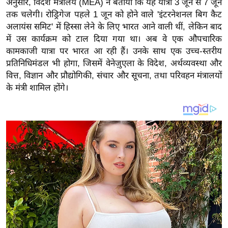
अनुसार, विदेश मंत्रालय (MEA) ने बताया कि यह यात्रा 3 जून से 7 जून
य
तक चलेगी। रोड्रिगेज पहले 1 जून को होने वाले 'इंटरनेशनल बिग कैट
ब
अलायंस समिट' में हिस्सा लेने के लिए भारत आने वाली थीं, लेकिन बाद
ज
में उस कार्यक्रम को टाल दिया गया था। अब वे एक औपचारिक
ट
कामकाजी यात्रा पर भारत आ रही हैं। उनके साथ एक उच्च-स्तरीय
खे
प्रतिनिधिमंडल भी होगा, जिसमें वेनेज़ुएला के विदेश, अर्थव्यवस्था और
ल
वित्त, विज्ञान और प्रौद्योगिकी, संचार और सूचना, तथा परिवहन मंत्रालयों
के मंत्री शामिल होंगे।
क्रि
के
ट
I
P
L
2
0
2
6
क्रा