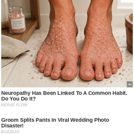
/
फै
श
न
घ
रे
लू
नु
स्खे
प
र्य
ट
न
स्थ
ल
फि