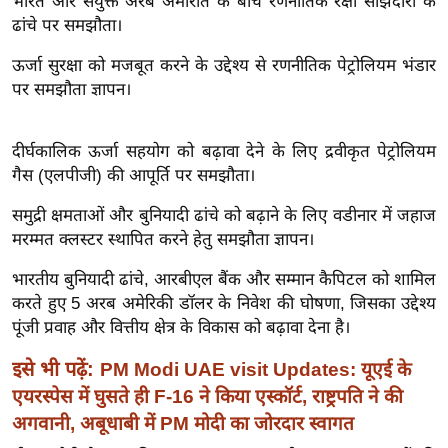
भारत और संयुक्त अरब अमीरात के बीच रणनीतिक रक्षा साझेदारी के
ख्सि
ढांचे पर समझौता।
य
त
ऊर्जा सुरक्षा को मजबूत करने के उद्देश्य से रणनीतिक पेट्रोलियम भंडार
पर समझौता ज्ञापन।
यं
ग
इं
दीर्घकालिक ऊर्जा सहयोग को बढ़ावा देने के लिए द्रवीकृत पेट्रोलियम
डि
गैस (एलपीजी) की आपूर्ति पर समझौता।
या
समुद्री क्षमताओं और बुनियादी ढांचे को बढ़ाने के लिए वडीनार में जहाज
सा
मरम्मत क्लस्टर स्थापित करने हेतु समझौता ज्ञापन।
हि
त्य
भारतीय बुनियादी ढांचे, आरबीएल बैंक और सम्मान कैपिटल को शामिल
ज
करते हुए 5 अरब अमेरिकी डॉलर के निवेश की घोषणा, जिसका उद्देश्य
पूंजी प्रवाह और वित्तीय क्षेत्र के विकास को बढ़ावा देना है।
ग
त
इसे भी पढ़ें:
PM Modi UAE visit Updates: यूएई के
ऑ
एयरस्पेस में घुसते ही F-16 ने किया एस्कॉर्ट, राष्ट्रपति ने की
टो
अगवानी, अबूधाबी में PM मोदी का जोरदार स्वागत
व