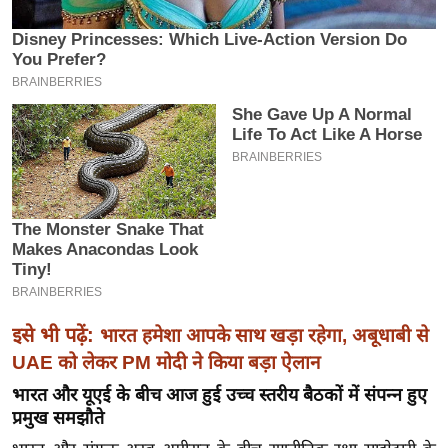
इ
म
ई
-
पे
प
र
मि
सा
ल
बे
इसे भी पढ़ें:
भारत हमेशा आपके साथ खड़ा रहेगा, अबूधाबी से
मि
UAE को लेकर PM मोदी ने किया बड़ा ऐलान
सा
भारत और यूएई के बीच आज हुई उच्च स्तरीय बैठकों में संपन्न हुए
ल
प्रमुख समझौते
श