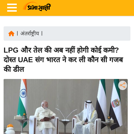
|
अंतर्राष्ट्रीय
|
ता
LPG और तेल की अब नहीं होगी कोई कमी?
ज़ा
ख
दोस्त UAE संग भारत ने कर ली कौन सी गजब
ब
की डील
र
रा
ष्ट्री
य
अं
त
र्रा
ष्ट्री