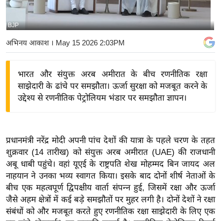
य
बि
BJP
ज़
अभिनय आकाश
। May 15 2026 2:03PM
ने
स
भारत और संयुक्त अरब अमीरात के बीच रणनीतिक रक्षा
उ
साझेदारी के ढांचे पर समझौता। ऊर्जा सुरक्षा को मजबूत करने के
द्यो
उद्देश्य से रणनीतिक पेट्रोलियम भंडार पर समझौता ज्ञापन।
ग
ज
ग
प्रधानमंत्री नरेंद्र मोदी अपनी पांच देशों की यात्रा के पहले चरण के तहत
त
शुक्रवार (14 तारीख) को संयुक्त अरब अमीरात (UAE) की राजधानी
वि
अबू धाबी पहुंचे। वहां यूएई के राष्ट्रपति शेख मोहम्मद बिन जायद अल
शे
नाहयान ने उनका भव्य स्वागत किया। इसके बाद दोनों शीर्ष नेताओं के
ष
बीच एक महत्वपूर्ण द्विपक्षीय वार्ता संपन्न हुई, जिसमें रक्षा और ऊर्जा
ज्ञ
जैसे अहम क्षेत्रों में कई बड़े समझौतों पर मुहर लगी है। दोनों देशों ने रक्षा
रा
संबंधों को और मजबूत करते हुए रणनीतिक रक्षा साझेदारी के लिए एक