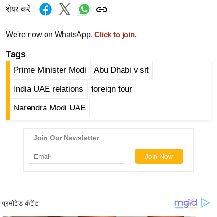
g
शेयर करें
N
e
We're now on WhatsApp.
Click to join.
w
Tags
s
ला
Prime Minister Modi
Abu Dhabi visit
इ
India UAE relations
foreign tour
फ
स्टा
Narendra Modi UAE
इ
ल
टे
क्नॉ
लॉ
जी
ब्यू
टी