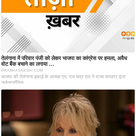
आ
र
.
आ
ई
.
चा
य
प
र
स
मी
क्षा
ध
र्म
ज्यो