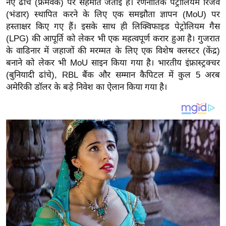
नए ढांचे (फ्रेमवर्क) पर सहमति जताई है। रणनीतिक पेट्रोलियम रिजर्व
य
(भंडार) स्थापित करने के लिए एक समझौता ज्ञापन (MoU) पर
ब
हस्ताक्षर किए गए हैं। इसके साथ ही लिक्विफाइड पेट्रोलियम गैस
ज
(LPG) की आपूर्ति को लेकर भी एक महत्वपूर्ण करार हुआ है। गुजरात
ट
के वाडिनार में जहाजों की मरम्मत के लिए एक विशेष क्लस्टर (केंद्र)
खे
बनाने को लेकर भी MoU साइन किया गया है। भारतीय इंफ्रास्ट्रक्चर
ल
(बुनियादी ढांचे), RBL बैंक और सम्मान कैपिटल में कुल 5 अरब
अमेरिकी डॉलर के बड़े निवेश का ऐलान किया गया है।
क्रि
के
ट
I
P
L
2
0
2
6
क्रा