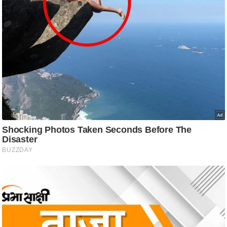
ष
ण
स
म
सा
म
यि
क
मा
तृ
भू
मि
स्तं
भ
ए
म
.