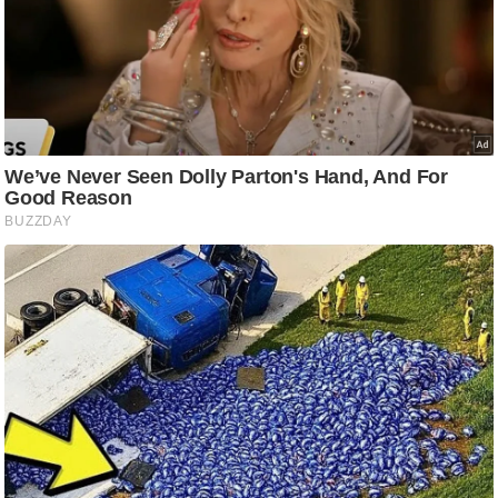
ति
ष
प्र
भु
म
हि
मा
/
ध
र्म
स्थ
ल
व्र
त
त्यो
हा
र