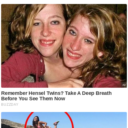
ट
ने
स
मं
त्रा
रि
ले
श
न
शि
प
रा
ज
नी
ति
वि
श्ले