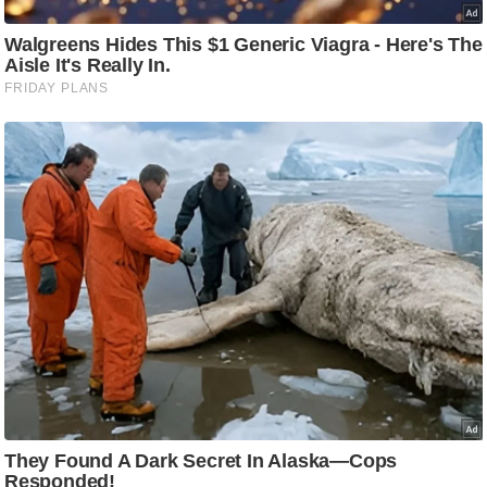
/
फै
श
न
घ
रे
लू
नु
स्खे
प
र्य
ट
न
स्थ
ल
फि