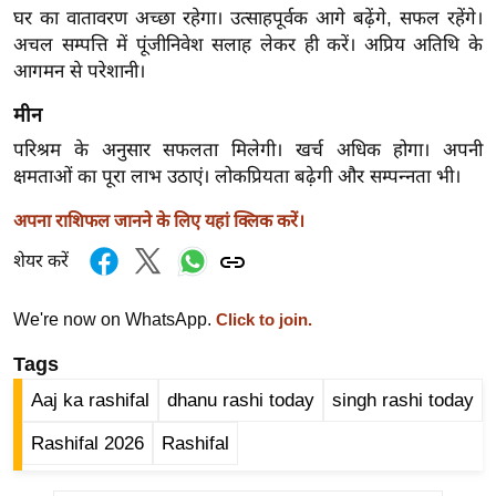
ड
घर का वातावरण अच्छा रहेगा। उत्साहपूर्वक आगे बढ़ेंगे, सफल रहेंगे।
हॉ
अचल सम्पत्ति में पूंजीनिवेश सलाह लेकर ही करें। अप्रिय अतिथि के
ली
आगमन से परेशानी।
वु
मीन
ड
परिश्रम के अनुसार सफलता मिलेगी। खर्च अधिक होगा। अपनी
फि
क्षमताओं का पूरा लाभ उठाएं। लोकप्रियता बढ़ेगी और सम्पन्नता भी।
ल्म
स
अपना राशिफल जानने के लिए यहां क्लिक करें।
मी
शेयर करें
क्षा
B
We're now on WhatsApp.
Click to join.
r
e
Tags
a
Aaj ka rashifal
dhanu rashi today
singh rashi today
k
Rashifal 2026
Rashifal
i
n