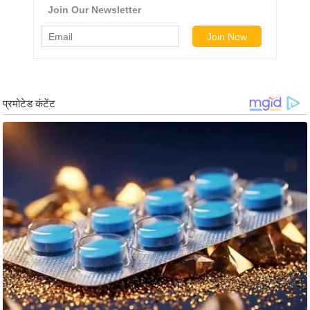
g
N
e
w
s
ला
इ
फ
स्टा
इ
ल
टे
क्नॉ
लॉ
जी
ब्यू
टी