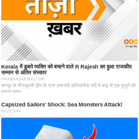
आ
र
.
आ
ई
.
चा
य
प
र
स
मी
क्षा
ध
र्म
ज्यो