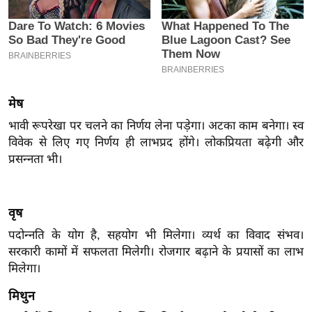
इ
म
ई
-
पे
मेष
प
भावी रूपरेखा पर चलने का निर्णय लेना पड़ेगा। अटका काम बनेगा। स्व
र
विवेक से लिए गए निर्णय ही लाभप्रद होंगे। लोकप्रियता बढ़ेगी और
मि
प्रसन्नता भी।
सा
ल
वृष
बे
पदोन्नति के योग है, सहयोग भी मिलेगा। व्यर्थ का विवाद संभव।
मि
सरकारी कामों में सफलता मिलेगी। रोजगार बढ़ाने के प्रयासों का लाभ
सा
मिलेगा।
ल
मिथुन
श