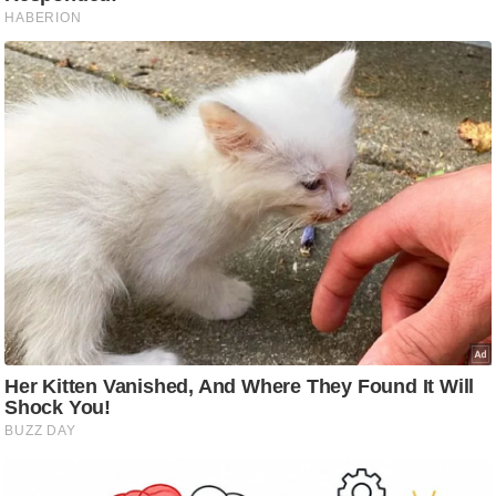
ट
ने
स
मं
त्रा
रि
ले
श
न
शि
प
रा
ज
नी
ति
वि
श्ले