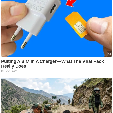
ति
ष
प्र
भु
म
हि
मा
/
ध
र्म
स्थ
ल
व्र
त
त्यो
हा
र