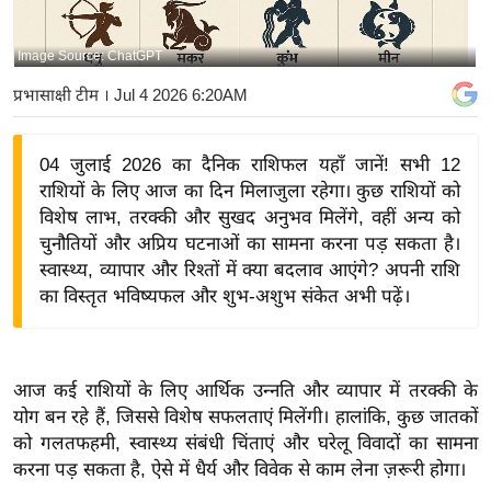
य
बि
Image Source: ChatGPT
ज़
प्रभासाक्षी टीम
। Jul 4 2026 6:20AM
ने
स
04 जुलाई 2026 का दैनिक राशिफल यहाँ जानें! सभी 12
उ
राशियों के लिए आज का दिन मिलाजुला रहेगा। कुछ राशियों को
द्यो
विशेष लाभ, तरक्की और सुखद अनुभव मिलेंगे, वहीं अन्य को
ग
चुनौतियों और अप्रिय घटनाओं का सामना करना पड़ सकता है।
ज
स्वास्थ्य, व्यापार और रिश्तों में क्या बदलाव आएंगे? अपनी राशि
ग
का विस्तृत भविष्यफल और शुभ-अशुभ संकेत अभी पढ़ें।
त
वि
शे
आज कई राशियों के लिए आर्थिक उन्नति और व्यापार में तरक्की के
ष
योग बन रहे हैं, जिससे विशेष सफलताएं मिलेंगी। हालांकि, कुछ जातकों
ज्ञ
को गलतफहमी, स्वास्थ्य संबंधी चिंताएं और घरेलू विवादों का सामना
रा
करना पड़ सकता है, ऐसे में धैर्य और विवेक से काम लेना ज़रूरी होगा।