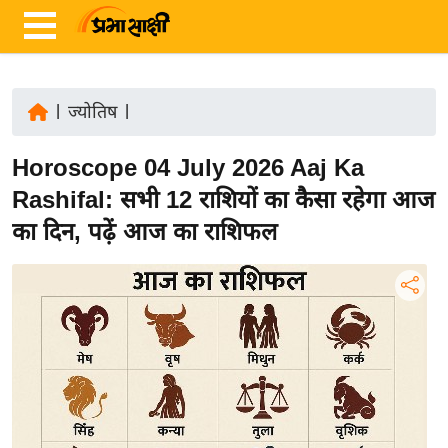
|
ज्योतिष
|
ता
Horoscope 04 July 2026 Aaj Ka
ज़ा
ख
Rashifal: सभी 12 राशियों का कैसा रहेगा आज
ब
का दिन, पढ़ें आज का राशिफल
र
रा
ष्ट्री
य
अं
त
र्रा
ष्ट्री