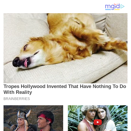
य
ब
ज
ट
खे
ल
क्रि
के
ट
I
P
L
2
0
2
6
क्रा