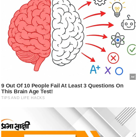
ष
ण
स
म
सा
म
यि
क
मा
तृ
भू
मि
स्तं
भ
ए
म
.