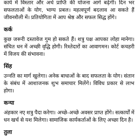
ख्सि
कार्य में विस्तार और अर्थ प्राप्ति की योजना आगे बढ़ेगी। दिन भर
सफलताओं के योग, भाग्य प्रबल। महत्वपूर्ण बदलाव आ सकते हैं
य
जीवनशैली में। प्रतियोगिता में आप श्रेष्ठ और सफल सिद्ध होंगे।
त
यं
कर्क
ग
कुछ जरूरी दस्तावेज गुम हो सकते हैं। शत्रु पक्ष आपका लोहा मानेगा।
इं
संचित धन में अच्छी वृद्धि होगी। रिश्तेदारों का आवागमन। कोर्ट कचहरी
डि
में विजय की संभावना।
या
सिंह
सा
उन्नति का मार्ग खुलेगा। अनेक बाधाओं के बाद सफलता के योग। संतान
हि
के संबंध में आशाजनक शुभ समाचार मिलेंगे। विविध प्रकार से लाभ
त्य
होगा।
ज
ग
कन्या
त
अंहकार नए शत्रु पैदा करेगा। अच्छे-अच्छे अवसर प्राप्त होंगे। सत्कार्यों में
ऑ
धन खर्च से यश मिलेगा। सामाजिक कार्यकर्ताओं के लिए अच्छा दिन है।
टो
तुला
व