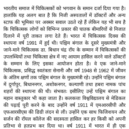
ख्सि
भारतीय समाज में चिकित्सकों को भगवान के समान दर्जा दिया गया है।
य
हालांकि यह अलग बात है कि निजी अस्पतालों में डॉक्टरों और अन्य
त
स्टाफ की भूमिका पर अक्सर सवाल उठते रहे हैं लेकिन यह भी सच है
यं
कि चिकित्सक लोगों को विभिन्न प्रकार की घातक बीमारियों से निजात
ग
दिलाने में पूरी ताकत लगा देते हैं। भारत में चिकित्सक दिवस की
इं
स्थापना वर्ष 1991 में हुई थी। पश्चिम बंगाल के दूसरे मुख्यमंत्री और
डि
जाने-माने चिकित्सक डा. बिधान चंद्र रॉय के सम्मान में चिकित्सकों की
या
उपलब्धियों तथा चिकित्सा क्षेत्र में नए आयाम हासिल करने वाले डॉक्टरों
के सम्मान के लिए इसका आयोजन होता है। वे एक जाने-माने
सा
चिकित्सक, प्रसिद्ध स्वतंत्रता सेनानी और वर्ष 1948 से 1962 में जीवन
हि
के अंतिम क्षणों तक पश्चिम बंगाल के मुख्यमंत्री रहे। उन्होंने पश्चिम बंगाल
त्य
में दुर्गापुर, बिधाननगर, अशोकनगर, कल्याणी तथा हबरा नामक पांच
ज
शहरों की स्थापना की थी। संभवतः इसीलिए उन्हें पश्चिम बंगाल का
ग
महान वास्तुकार भी कहा जाता है। कलकत्ता विश्वविद्यालय से मेडिकल
त
की पढ़ाई पूरी करने के बाद उन्होंने वर्ष 1911 में एमआरसीपी और
ऑ
एफआरसीएस की डिग्री लंदन से ली। उन्होंने एक साथ फिजिशयन और
टो
सर्जन की रॉयल कॉलेज की सदस्यता हासिल कर हर किसी को अपनी
प्रतिभा से हतप्रभ कर दिया था। वर्ष 1911 में भारत में ही एक
व