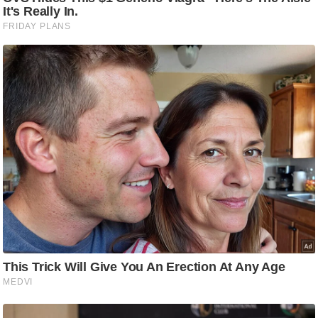
ति
ष
प्र
भु
म
हि
मा
/
ध
र्म
स्थ
ल
व्र
त
त्यो
हा
र