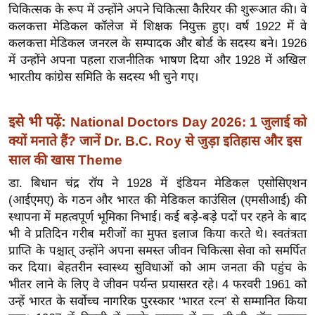
चिकित्सक के रूप में उन्होंने अपने चिकित्सा कैरियर की शुरूआत की। वे
र्ल्ड
कलकत्ता मेडिकल कॉलेज में शिक्षक नियुक्त हुए। वर्ष 1922 में वे
न्यू
कलकत्ता मेडिकल जनरल के सम्पादक और बोर्ड के सदस्य बने। 1926
ज
में उन्होंने अपना पहला राजनीतिक भाषण दिया और 1928 में अखिल
ब्री
भारतीय कांग्रेस समिति के सदस्य भी चुने गए।
फ
म
इसे भी पढ़ें:
National Doctors Day 2026: 1 जुलाई को
नो
क्यों मनाते हैं? जानें Dr. B.C. Roy से जुड़ा इतिहास और इस
रं
साल की खास Theme
ज
न
डा. बिधान चंद्र रॉय ने 1928 में इंडियन मेडिकल एसोसिएशन
(आईएमए) के गठन और भारत की मेडिकल काउंसिल (एमसीआई) की
ज
स्थापना में महत्वपूर्ण भूमिका निभाई। कई बड़े-बड़े पदों पर रहने के बाद
ग
भी वे प्रतिदिन गरीब मरीजों का मुफ्त इलाज किया करते थे। स्वतंत्रता
त
प्राप्ति के पश्चात् उन्होंने अपना समस्त जीवन चिकित्सा सेवा को समर्पित
बॉ
कर दिया। बेहतरीन स्वास्थ्य सुविधाओं को आम जनता की पहुंच के
ली
भीतर लाने के लिए वे जीवन पर्यन्त प्रयासरत रहे। 4 फरवरी 1961 को
वु
उन्हें भारत के सर्वोच्च नागरिक पुरस्कार ‘भारत रत्न’ से सम्मानित किया