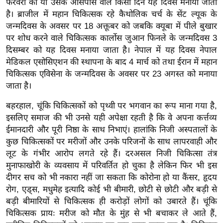
फरवरी को या उसके आसपास वाले किसी दिन यह दिवस मनाया जाता
g
है। ब्राजील में महान चिकित्सक रहे कैथोलिक चर्च के सेंट ल्यूक के
N
जन्मदिवस के अवसर पर 18 अक्तूबर को जबकि क्यूबा में पीले बुखार
e
पर शोध करने वाले चिकित्सक कार्लोस जुआन फिनले के जन्मदिवस 3
w
दिसम्बर को यह दिवस मनाया जाता है। नेपाल में यह दिवस नेपाल
s
मेडिकल एसोसिएशन की स्थापना के बाद 4 मार्च को तथा ईरान में महान
ला
चिकित्सक एविसेना के जन्मदिवस के अवसर पर 23 अगस्त को मनाया
इ
जाता है।
फ
बहरहाल, चूंकि चिकित्सकों को पृथ्वी पर भगवान का रूप माना गया है,
स्टा
इसलिए समाज की भी उनसे यही अपेक्षा रहती है कि वे अपना कर्त्तव्य
इ
ईमानदारी और पूरी निष्ठा के साथ निभाएं। हालांकि निजी अस्पतालों के
ल
कुछ चिकित्सकों पर मरीजों और उनके परिजनों के साथ लापरवाही और
टे
लूट के गंभीर आरोप लगते रहे हैं। दरअसल निजी चिकित्सा तंत्र
क्नॉ
मुनाफाखोरी के व्यवसाय में परिवर्तित हो चुका है लेकिन फिर भी इस
लॉ
दीगर सच को भी नकारा नहीं जा सकता कि कोरोना हो या कैंसर, हृदय
रोग, एड्स, मधुमेह इत्यादि कोई भी बीमारी, छोटी से छोटी और बड़ी से
जी
बड़ी बीमारियों से चिकित्सक ही करोड़ों लोगों को उबारते हैं। चूंकि
ब्यू
चिकित्सक प्रायः मरीज को मौत के मुंह से भी बचाकर ले आते हैं,
टी