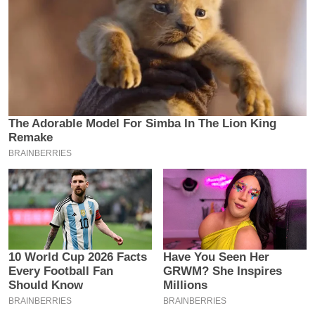
इ
म
ई
-
पे
प
र
मि
सा
ल
बे
मि
सा
ल
श