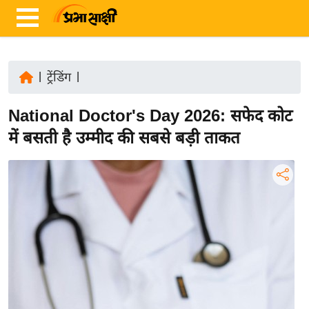
|
ट्रेंडिंग
|
ता
National Doctor's Day 2026: सफेद कोट
ज़ा
ख
में बसती है उम्मीद की सबसे बड़ी ताकत
ब
र
रा
ष्ट्री
य
अं
त
र्रा
ष्ट्री