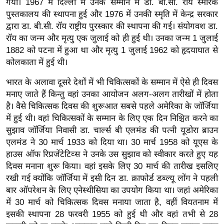
ड
गया। 1967 में दिल्ली में उनके सम्मान में डा. बी.सी. रॉय स्मारक
पुस्तकालय की स्थापना हुई और 1976 में उनकी स्मृति में केन्द्र सरकार
हॉ
द्वारा डा. बी.सी. रॉय राष्ट्रीय पुरस्कार की स्थापना की गई। संयोगवश डा.
ली
रॉय का जन्म और मृत्यु एक जुलाई को ही हुई थी। उनका जन्म 1 जुलाई
वु
1882 को पटना में हुआ था और मृत्यु 1 जुलाई 1962 को हृदयाघात से
ड
कोलकाता में हुई थी।
फि
भारत के अलावा दूसरे देशों में भी चिकित्सकों के सम्मान में ऐसे ही दिवस
ल्म
मनाए जाते हैं किन्तु वहां उनका आयोजन अलग-अलग तारीखों में होता
स
है। वैसे चिकित्सक दिवस की शुरूआत सबसे पहले अमेरिका के जॉर्जिया
मी
में हुई थी। वहां चिकित्सकों के सम्मान के लिए एक दिन निश्चित करने का
क्षा
सुझाव जॉर्जिया निवासी डा. चार्ल्स बी एलमंड की पत्नी यूडोरा ब्राउन
B
एलमंड ने 30 मार्च 1933 को दिया था। 30 मार्च 1958 को यूएस के
r
हाउस ऑफ रिप्रजेंटेटिव्स ने उनके उस सुझाव को स्वीकार करते हुए यह
e
दिवस मनाना शुरू किया। वहां इसके लिए 30 मार्च की तारीख इसलिए
a
रखी गई क्योंकि जॉर्जिया में इसी दिन डा. क्राफोर्ड डब्ल्यू लोंग ने पहली
k
बार ऑपरेशन के लिए एनेस्थीसिया का उपयोग किया था। जहां अमेरिका
i
में 30 मार्च को चिकित्सक दिवस मनाया जाता है, वहीं वियतनाम में
इसकी स्थापना 28 फरवरी 1955 को हुई थी और वहां तभी से 28
n