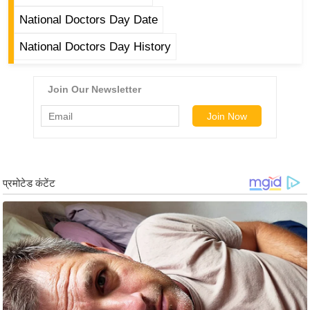
ट
ने
National Doctors Day Date
स
National Doctors Day History
मं
त्रा
रि
ले
श
न
शि
प
रा
ज
नी
ति
वि
श्ले