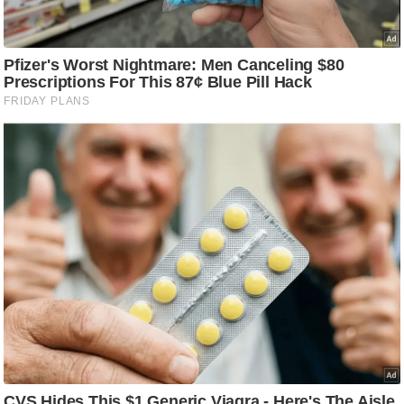
आ
र
.
आ
ई
.
चा
य
प
र
स
मी
क्षा
ध
र्म
ज्यो