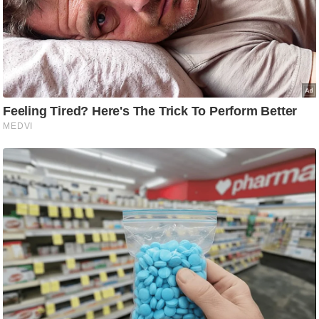
ष
ण
स
म
सा
म
यि
क
मा
तृ
भू
मि
स्तं
भ
ए
म
.