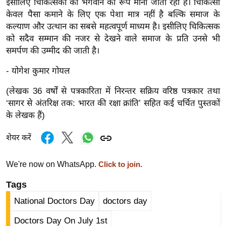
इसीलिए चिकित्सकों को भगवान का रूप माना जाता रहा है। चिकित्सा
/
केवल पैसा कमाने के लिए एक पेशा मात्र नहीं है बल्कि समाज के
फै
कल्याण और उत्थान का सबसे महत्वपूर्ण माध्यम है। इसीलिए चिकित्सक
श
को सदैव सम्मान की नजर से देखने वाले समाज के प्रति उनसे भी
न
समर्पण की उम्मीद की जाती है।
घ
- योगेश कुमार गोयल
रे
लू
(लेखक 36 वर्षों से पत्रकारिता में निरन्तर सक्रिय वरिष्ठ पत्रकार तथा
नु
‘सागर से अंतरिक्ष तक: भारत की रक्षा क्रांति’ सहित कई चर्चित पुस्तकों
के लेखक हैं)
स्खे
प
शेयर करें
र्य
ट
We're now on WhatsApp.
Click to join.
न
Tags
स्थ
ल
National Doctors Day
doctors day
फि
Doctors Day On July 1st