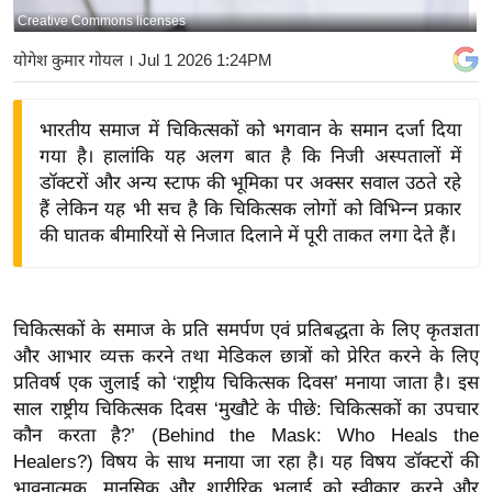
Creative Commons licenses
य
बि
योगेश कुमार गोयल
। Jul 1 2026 1:24PM
ज़
ने
भारतीय समाज में चिकित्सकों को भगवान के समान दर्जा दिया
स
गया है। हालांकि यह अलग बात है कि निजी अस्पतालों में
उ
डॉक्टरों और अन्य स्टाफ की भूमिका पर अक्सर सवाल उठते रहे
द्यो
हैं लेकिन यह भी सच है कि चिकित्सक लोगों को विभिन्न प्रकार
ग
की घातक बीमारियों से निजात दिलाने में पूरी ताकत लगा देते हैं।
ज
ग
त
चिकित्सकों के समाज के प्रति समर्पण एवं प्रतिबद्धता के लिए कृतज्ञता
वि
और आभार व्यक्त करने तथा मेडिकल छात्रों को प्रेरित करने के लिए
प्रतिवर्ष एक जुलाई को ‘राष्ट्रीय चिकित्सक दिवस’ मनाया जाता है। इस
शे
साल राष्ट्रीय चिकित्सक दिवस ‘मुखौटे के पीछे: चिकित्सकों का उपचार
ष
कौन करता है?’ (Behind the Mask: Who Heals the
ज्ञ
Healers?) विषय के साथ मनाया जा रहा है। यह विषय डॉक्टरों की
रा
भावनात्मक, मानसिक और शारीरिक भलाई को स्वीकार करने और