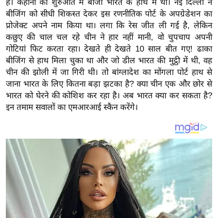
है। कहानी की शुरुआत में बाजी भारत के हाथ में थी। नई दिल्ली ने
य
बीजिंग को सीधी शिकस्त देकर इस रणनीतिक पोर्ट के अपग्रेडेशन का
ब
प्रोजेक्ट अपने नाम किया था। लगा कि रेस जीत ली गई है, लेकिन
ज
कछुए की चाल चल रहे चीन ने हार नहीं मानी, वो चुपचाप अपनी
ट
गोटियां फिट करता रहा। देखते ही देखते 10 साल बीत गए! ढाका
खे
बीजिंग से हाथ मिला चुका था और जो डील भारत की मुट्ठी में थी, वह
ल
चीन की झोली में जा गिरी थी। तो बांग्लादेश का मोंगला पोर्ट हाथ से
जाना भारत के लिए कितना बड़ा झटका है? क्या चीन एक और छोर से
क्रि
भारत को घेरने की कोशिश कर रहा है। अब भारत क्या कर सकता है?
के
इन तमाम सवालों का एमआरआई स्कैन करेंगे।
ट
I
P
L
2
0
2
6
क्रा