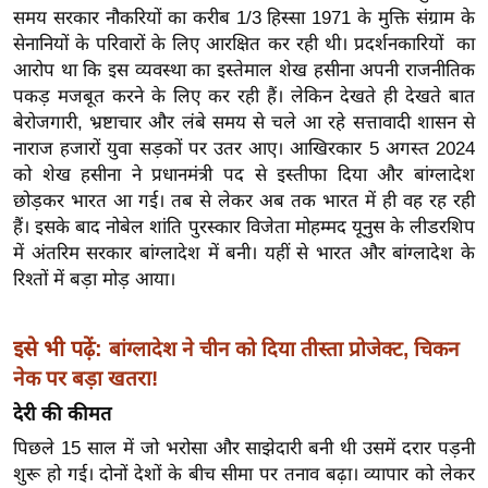
ड
समय सरकार नौकरियों का करीब 1/3 हिस्सा 1971 के मुक्ति संग्राम के
हॉ
सेनानियों के परिवारों के लिए आरक्षित कर रही थी। प्रदर्शनकारियों का
ली
आरोप था कि इस व्यवस्था का इस्तेमाल शेख हसीना अपनी राजनीतिक
वु
पकड़ मजबूत करने के लिए कर रही हैं। लेकिन देखते ही देखते बात
ड
बेरोजगारी, भ्रष्टाचार और लंबे समय से चले आ रहे सत्तावादी शासन से
नाराज हजारों युवा सड़कों पर उतर आए। आखिरकार 5 अगस्त 2024
फि
को शेख हसीना ने प्रधानमंत्री पद से इस्तीफा दिया और बांग्लादेश
ल्म
छोड़कर भारत आ गई। तब से लेकर अब तक भारत में ही वह रह रही
स
हैं। इसके बाद नोबेल शांति पुरस्कार विजेता मोहम्मद यूनुस के लीडरशिप
मी
में अंतरिम सरकार बांग्लादेश में बनी। यहीं से भारत और बांग्लादेश के
क्षा
रिश्तों में बड़ा मोड़ आया।
B
r
इसे भी पढ़ें:
बांग्लादेश ने चीन को दिया तीस्ता प्रोजेक्ट, चिकन
e
नेक पर बड़ा खतरा!
a
k
देरी की कीमत
i
पिछले 15 साल में जो भरोसा और साझेदारी बनी थी उसमें दरार पड़नी
n
शुरू हो गई। दोनों देशों के बीच सीमा पर तनाव बढ़ा। व्यापार को लेकर