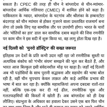
/
सकता है। CPEC की तरह ही चीन ने बांग्लादेश से चीन-म्यांमार-
बांग्लादेश आर्थिक गलियारा (CMEC) में शामिल होने को कहा है।
फै
पाकिस्तान के ग्वादर, बांग्लादेश के चटगांव और श्रीलंका के हम्बनटोटा
श
बंदरगाह को चीन म्यांमार से होकर गुजरने वाला प्रस्तावित राजमार्ग बना
न
लेगा तो उसके लिए यह सामरिक तौर पर उपयोगी होगा। भारत के चारों
घ
ओर 'मोतियों का हार' डाल कर सामरिक दबाव बढ़ाने की जिस रणनीति
रे
पर काम चीन ने इस सदी में शुरू किया था, वह लागू होता दिख रहा है।
लू
नई दिल्ली को 'मुनरो डॉक्ट्रिन' की सख्त जरूरत
नु
स्खे
इतिहास उन देशों के प्रति कभी उदार नहीं रहा जो रणनीतिक सुस्ती या
अत्यधिक संकोच को 'गंभीर संयम' समझने की भूल कर बैठते हैं, और
प
भारत आज बिल्कुल इसी संवेदनशील मोड़ पर खड़ा है। जहाँ नई दिल्ली
र्य
अब भी पड़ोसियों के साथ पुरानी सद्भावना और सहयोग की भाषा बोल
ट
रही है, वहीं चीन चुपचाप केवल ताक़त और कड़े आर्थिक प्रभाव की
न
भाषा में बात कर रहा है। क्योंकि महाशक्तियां अपना दबदबा रातों-रात
स्थ
नहीं, बल्कि एक-एक कर दी गई ढील, रणनीतिक चूक और
ल
गलतफहमियों की किस्तों में खोती हैं। अब बांग्लादेश को ही देख
फि
लीजिए। संप्रभुता के अधिकार का हवाला देकर उसने एक बार फिर चीन