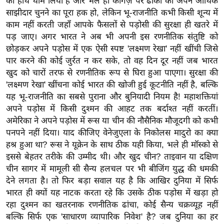
ट
का हाथ थाम लिया है और भले ही कागज़ पर ढाका को अपने आर्थिक
साझीदार चुनने का पूरा हक हो, लेकिन भू-राजनीति कभी किसी शून्य में
ने
काम नहीं करती जहाँ आपके फैसलों से पड़ोसी की सुरक्षा ही खतरे में
स
पड़ जाए। अगर भारत ने अब भी अपनी इस रणनीतिक संतुष्टि को
मं
छोड़कर अपने पड़ोस में एक ऐसी स्पष्ट 'लक्ष्मण रेखा' नहीं खींची जिसे
त्रा
पार करने की कोई जुर्रत न कर सके, तो वह दिन दूर नहीं जब भारत
रि
खुद को चारों तरफ से रणनीतिक रूप से घिरा हुआ पाएगा। सुरक्षा की
ले
'लक्ष्मण रेखा' खींचना कोई भारत की खोजी हुई कूटनीति नहीं है, बल्कि
श
यह भू-राजनीति का सबसे पुराना और बुनियादी नियम है! महाशक्तियां
न
अपने पड़ोस में किसी दुश्मन की आहट तक बर्दाश्त नहीं करतीं।
शि
अमेरिका ने अपने पड़ोस में रूस या चीन की नौसैनिक मौजूदगी को कभी
प
पनपने नहीं दिया। याद कीजिए वेनेजुएला के निकोलस मादुरो का क्या
हश्र हुआ था? रूस ने यूक्रेन के साथ ठीक यही किया, भले ही मॉस्को से
रा
इससे बेहतर तरीके की उम्मीद थी। और खुद चीन? ताइवान या दक्षिण
ज
चीन सागर में मामूली सी सैन्य हलचल पर भी बीजिंग युद्ध की धमकी
नी
देने लगता है। तो फिर बड़ा सवाल यह है कि आखिर दुनिया में सिर्फ
ति
भारत ही क्यों यह नाटक करता रहे कि उसके ठीक पड़ोस में खड़ा हो
वि
रहा दुश्मन का खतरनाक रणनीतिक ढांचा, कोई सैन्य चक्रव्यूह नहीं
श्ले
बल्कि सिर्फ एक 'साधारण व्यापारिक निवेश' है? जब दुनिया का हर