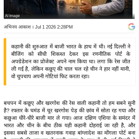
य
बि
AI Image
ज़
अभिनय आकाश
। Jul 1 2026 2:28PM
ने
स
कहानी की शुरुआत में बाजी भारत के हाथ में थी। नई दिल्ली ने
उ
बीजिंग को सीधी शिकस्त देकर इस रणनीतिक पोर्ट के
द्यो
अपग्रेडेशन का प्रोजेक्ट अपने नाम किया था। लगा कि रेस जीत
ग
ली गई है, लेकिन कछुए की चाल चल रहे चीन ने हार नहीं मानी,
ज
वो चुपचाप अपनी गोटियां फिट करता रहा।
ग
त
वि
बचपन में कछुए और खरगोश की रेस वाली कहानी तो हम सबने सुनी
शे
है? रफ्तार के घमंड में चूर खरगोश पेड़ की छांव में सोता रह गया और
ष
कछुआ धीरे-धीरे बाजी मार ले गया। आज दक्षिण एशिया के समंदर में
ज्ञ
भारत और चीन के बीच ठीक यही कहानी दोहराई जा रही है, और
रा
इसका सबसे ताजा व खतरनाक गवाह बांग्लादेश का मोंगला पोर्ट बना