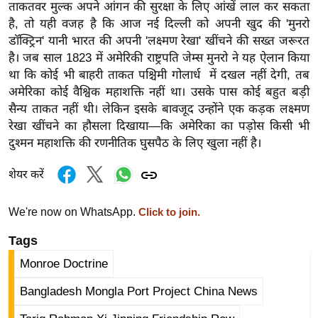
ष
ताकतवर मुल्क अपने आंगन की सुरक्षा के लिए आंखें लाल कर सकता
है, तो यही वजह है कि आज नई दिल्ली को अपनी खुद की 'मुनरो
ण
डॉक्ट्रिन' यानी भारत की अपनी 'लक्ष्मण रेखा' खींचने की सख्त जरूरत
स
है। जब साल 1823 में अमेरिकी राष्ट्रपति जेम्स मुनरो ने यह ऐलान किया
म
था कि कोई भी बाहरी ताकत पश्चिमी गोलार्ध में दखल नहीं देगी, तब
सा
अमेरिका कोई वैश्विक महाशक्ति नहीं था। उसके पास कोई बहुत बड़ी
म
सैन्य ताकत नहीं थी। लेकिन इसके बावजूद उन्होंने एक कड़क लक्ष्मण
यि
रेखा खींचने का हौसला दिखाया—कि अमेरिका का पड़ोस किसी भी
क
दुश्मन महाशक्ति की रणनीतिक घुसपैठ के लिए खुला नहीं है।
मा
शेयर करें
तृ
भू
We're now on WhatsApp.
Click to join.
मि
स्तं
Tags
भ
Monroe Doctrine
ए
Bangladesh Mongla Port Project China News
म
.