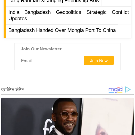
Tariq Rahman Xi Jinping Friendship Row
आ
India Bangladesh Geopolitics Strategic Conflict
र
Updates
.
Bangladesh Handed Over Mongla Port To China
आ
ई
.
चा
य
प
र
स
मी
क्षा
ध
र्म
ज्यो