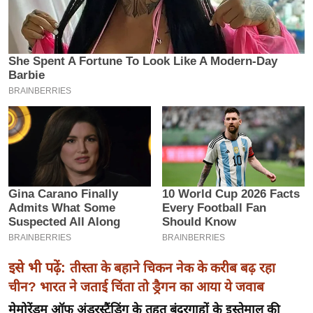
इ
म
ई
-
पे
प
र
मि
सा
ल
बे
मि
सा
इसे भी पढ़ें:
तीस्ता के बहाने चिकन नेक के करीब बढ़ रहा
ल
चीन? भारत ने जताई चिंता तो ड्रैगन का आया ये जवाब
श
मेमोरेंडम ऑफ अंडरस्टैंडिंग के तहत बंदरगाहों के इस्तेमाल की