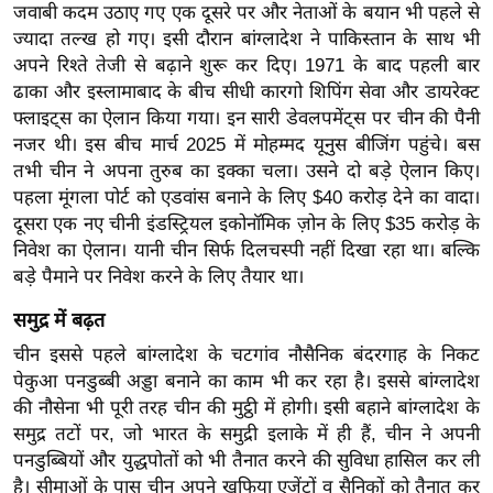
g
जवाबी कदम उठाए गए एक दूसरे पर और नेताओं के बयान भी पहले से
N
ज्यादा तल्ख हो गए। इसी दौरान बांग्लादेश ने पाकिस्तान के साथ भी
अपने रिश्ते तेजी से बढ़ाने शुरू कर दिए। 1971 के बाद पहली बार
e
ढाका और इस्लामाबाद के बीच सीधी कारगो शिपिंग सेवा और डायरेक्ट
w
फ्लाइट्स का ऐलान किया गया। इन सारी डेवलपमेंट्स पर चीन की पैनी
s
नजर थी। इस बीच मार्च 2025 में मोहम्मद यूनुस बीजिंग पहुंचे। बस
ला
तभी चीन ने अपना तुरुब का इक्का चला। उसने दो बड़े ऐलान किए।
इ
पहला मूंगला पोर्ट को एडवांस बनाने के लिए $40 करोड़ देने का वादा।
फ
दूसरा एक नए चीनी इंडस्ट्रियल इकोनॉमिक ज़ोन के लिए $35 करोड़ के
स्टा
निवेश का ऐलान। यानी चीन सिर्फ दिलचस्पी नहीं दिखा रहा था। बल्कि
इ
बड़े पैमाने पर निवेश करने के लिए तैयार था।
ल
समुद्र में बढ़त
टे
चीन इससे पहले बांग्लादेश के चटगांव नौसैनिक बंदरगाह के निकट
क्नॉ
पेकुआ पनडुब्बी अड्डा बनाने का काम भी कर रहा है। इससे बांग्लादेश
लॉ
की नौसेना भी पूरी तरह चीन की मुट्ठी में होगी। इसी बहाने बांग्लादेश के
जी
समुद्र तटों पर, जो भारत के समुद्री इलाके में ही हैं, चीन ने अपनी
ब्यू
पनडुब्बियों और युद्धपोतों को भी तैनात करने की सुविधा हासिल कर ली
टी
है। सीमाओं के पास चीन अपने खुफिया एजेंटों व सैनिकों को तैनात कर