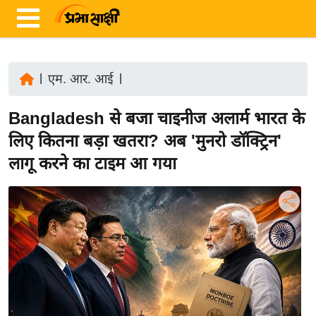
|
एम. आर. आई
|
ता
Bangladesh से बजा चाइनीज अलार्म भारत के
ज़ा
ख
लिए कितना बड़ा खतरा? अब 'मुनरो डॉक्ट्रिन'
ब
लागू करने का टाइम आ गया
र
रा
ष्ट्री
य
अं
त
र्रा
ष्ट्री