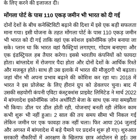
के लिए करने की इजाजत दी।
र्ल्ड
न्यू
मोंगला पोर्ट के पास 110 एकड़ जमीन भी भारत को दी गई
ज
दोनों देशों के बीच कनेक्टिविटी बढ़ाने की दिशा में इसे एक बड़ी सफलता
ब्री
माना गया। इसी योजना के तहत मोंगला पोर्ट के पास 110 एकड़ जमीन
फ
भी भारत को दी गई ताकि वहां एक स्पेशल इकोनॉमिक ज़ोन बनाया जा
सके। प्लान था कि भारत वहां फैक्ट्रियां लगाएगा, गोदाम बनाएगा और
म
एक इंडस्ट्रियल हब तैयार करेगा। इससे भारतीय कंपनियों को फायदा
नो
होता। बांग्लादेश में रोजगार पैदा होता और दोनों देशों के आर्थिक रिश्ते
रं
और मजबूत होते। साथ ही उस इलाके में भारत की मौजूदगी भी बढ़ाता।
ज
जहां चीन भी अपना प्रभाव बढ़ाने की कोशिश कर रहा था। 2018 में
न
भारत ने इस प्रोजेक्ट के लिए हीरानं ग्रुप को डेवलपर चुना। बाद में
ज
उसकी सहयोगी कंपनी एविटा कंस्ट्रक्शंस प्राइवेट लिमिटेड ने मार्च 2022
ग
में बांग्लादेश इकोनॉमिक जोन अथॉरिटी बेजा के साथ एक नया समझौता
त
भी किया। डील पर डील होती रही, योजनाएं बनती रही लेकिन काम
कभी शुरू भी नहीं हुआ। 2 साल की तय समय सीमा भी निकल गई
बॉ
लेकिन जमीन पर एक फावड़ा तक नहीं चला। फिर आया 204 जुलाई
ली
और अगस्त में बांग्लादेश में बड़े पैमाने पर प्रदर्शन शुरू हो गए। शुरुआत
वु
सरकारी नौकरियों में आरक्षण के खिलाफ छात्र आंदोलन से हुई। उस