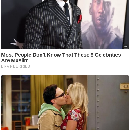
ति
ष
प्र
भु
म
हि
मा
/
ध
र्म
स्थ
ल
व्र
त
त्यो
हा
र