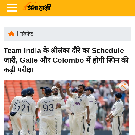
|
क्रिकेट
|
ता
Team India के श्रीलंका दौरे का Schedule
ज़ा
ख
जारी, Galle और Colombo में होगी स्पिन की
ब
कड़ी परीक्षा
र
रा
ष्ट्री
य
अं
त
र्रा
ष्ट्री