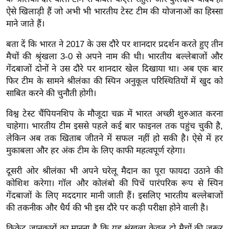
र्ल्ड
ऐसे खिलाड़ी हैं जो अभी भी भारतीय टेस्ट टीम की योजनाओं का हिस्सा
माने जाते हैं।
न्यू
ज
बता दें कि भारत ने 2017 के उस दौरे पर शानदार प्रदर्शन करते हुए तीन
ब्री
मैचों की श्रृंखला 3-0 से अपने नाम की थी। भारतीय बल्लेबाजों और
फ
गेंदबाजों दोनों ने उस दौरे पर शानदार खेल दिखाया था। अब एक बार
म
फिर टीम के सामने श्रीलंका की स्पिन अनुकूल परिस्थितियों में खुद को
नो
साबित करने की चुनौती होगी।
रं
विश्व टेस्ट चैंपियनशिप के मौजूदा चक्र में भारत अच्छी शुरुआत करना
ज
चाहेगा। भारतीय टीम इससे पहले कई बार फाइनल तक पहुंच चुकी है,
न
लेकिन अब तक खिताब जीतने में सफल नहीं हो सकी है। ऐसे में हर
ज
मुकाबला और हर अंक टीम के लिए काफी महत्वपूर्ण रहेगा।
ग
दूसरी ओर श्रीलंका भी अपने घरेलू मैदान का पूरा फायदा उठाने की
त
कोशिश करेगा। गॉल और कोलंबो की पिचें पारंपरिक रूप से स्पिन
बॉ
गेंदबाजों के लिए मददगार मानी जाती हैं। इसलिए भारतीय बल्लेबाजों
ली
की तकनीक और धैर्य की भी इस दौरे पर कड़ी परीक्षा होने वाली है।
वु
क्रिकेट जानकारों का मानना है कि यह श्रृंखला केवल दो मैचों की जरूर