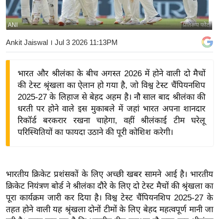
य
बि
ANI
प्रतिरूप फोटो
ज़
Ankit Jaiswal
। Jul 3 2026 11:13PM
ने
स
भारत और श्रीलंका के बीच अगस्त 2026 में होने वाली दो मैचों
उ
की टेस्ट श्रृंखला का ऐलान हो गया है, जो विश्व टेस्ट चैंपियनशिप
द्यो
2025-27 के लिहाज से बेहद अहम है। नौ साल बाद श्रीलंका की
ग
धरती पर होने वाले इस मुकाबले में जहां भारत अपना शानदार
ज
रिकॉर्ड बरकरार रखना चाहेगा, वहीं श्रीलंकाई टीम घरेलू
ग
परिस्थितियों का फायदा उठाने की पूरी कोशिश करेगी।
त
वि
शे
भारतीय क्रिकेट प्रशंसकों के लिए अच्छी खबर सामने आई है। भारतीय
ष
क्रिकेट नियंत्रण बोर्ड ने श्रीलंका दौरे के लिए दो टेस्ट मैचों की श्रृंखला का
ज्ञ
पूरा कार्यक्रम जारी कर दिया है। विश्व टेस्ट चैंपियनशिप 2025-27 के
रा
तहत होने वाली यह श्रृंखला दोनों टीमों के लिए बेहद महत्वपूर्ण मानी जा