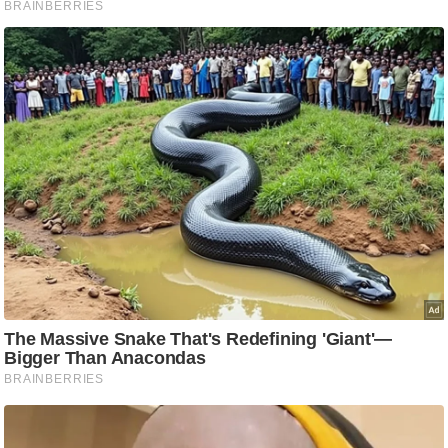
ट
ने
स
मं
त्रा
रि
ले
श
न
शि
प
रा
ज
नी
ति
वि
श्ले