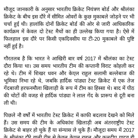
ख्सि
मौजूद जानकारी के अनुसार भारतीय क्रिकेट नियंत्रण बोर्ड और श्रीलंका
य
क्रिकेट के बीच इस दौरे में सीमित ओवरों के कुछ मुकाबले जोड़ने पर भी
त
चर्चा हुई थी। हालांकि दोनों क्रिकेट बोर्ड की ओर से जारी आधिकारिक
यं
कार्यक्रम में केवल दो टेस्ट मैचों का ही उल्लेख किया गया है। ऐसे में
ग
फिलहाल इस दौरे पर किसी एकदिवसीय या टी-20 मुकाबले की पुष्टि
इं
नहीं हुई है।
डि
गौरतलब है कि भारत ने आखिरी बार वर्ष 2017 में श्रीलंका का टेस्ट
या
दौरा किया था। उस समय भारतीय टीम की कप्तानी विराट कोहली कर
सा
रहे थे। टीम में शिखर धवन और केएल राहुल सलामी बल्लेबाज की
हि
भूमिका निभा रहे थे, जबकि हार्दिक पांड्या टेस्ट क्रिकेट में एक तेज
त्य
गेंदबाजी हरफनमौला खिलाड़ी के रूप में टीम का हिस्सा थे। बाद में पीठ
ज
की चोटों की वजह से हार्दिक पांड्या ने लाल गेंद के प्रारूप से दूरी बना
ग
ली थी।
त
पिछले नौ वर्षों में भारतीय टेस्ट क्रिकेट में काफी बदलाव देखने को मिले
ऑ
हैं। उस समय की टीम के अधिकांश खिलाड़ी अब अंतरराष्ट्रीय टेस्ट
टो
क्रिकेट से बाहर हो चुके हैं या संन्यास ले चुके हैं। मौजूदा समय में 2017
व
के श्रीलंका दौरे वाली टीम से केवल केएल राहुल और कुलदीप यादव ही