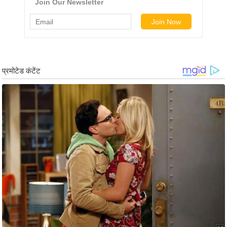
g
N
e
w
s
ला
इ
फ
स्टा
इ
ल
टे
क्नॉ
लॉ
जी
ब्यू
टी