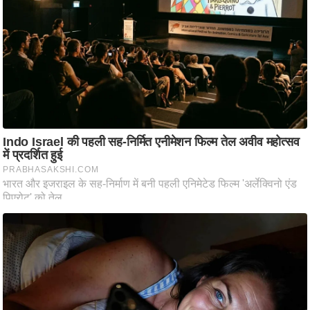
आ
र
.
आ
ई
.
चा
य
प
र
स
मी
क्षा
ध
र्म
ज्यो