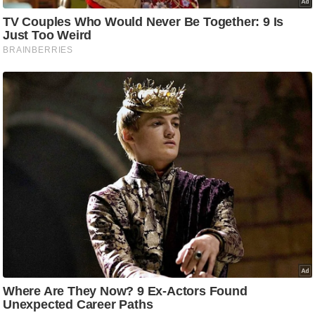
/
फै
श
न
घ
रे
लू
नु
स्खे
प
र्य
ट
न
स्थ
ल
फि