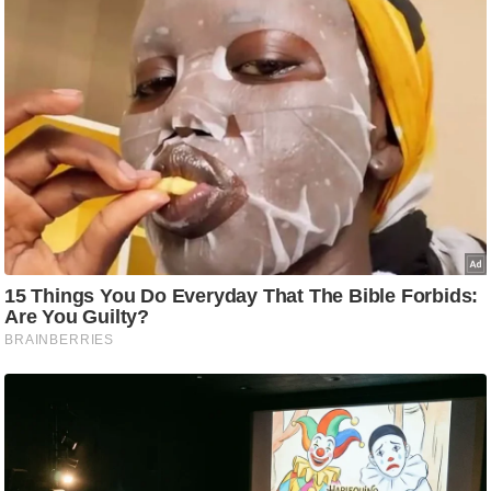
ष
ण
स
म
सा
म
यि
क
मा
तृ
भू
मि
स्तं
भ
ए
म
.