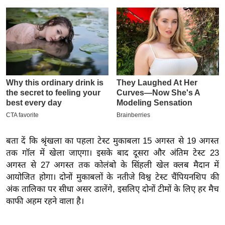
इ
म
ई
-
पे
प
र
मि
सा
ल
बता दें कि श्रृंखला का पहला टेस्ट मुकाबला 15 अगस्त से 19 अगस्त
तक गॉल में खेला जाएगा। इसके बाद दूसरा और अंतिम टेस्ट 23
बे
अगस्त से 27 अगस्त तक कोलंबो के सिंहली खेल क्लब मैदान में
मि
आयोजित होगा। दोनों मुकाबलों के नतीजे विश्व टेस्ट चैंपियनशिप की
सा
अंक तालिका पर सीधा असर डालेंगे, इसलिए दोनों टीमों के लिए हर मैच
ल
काफी अहम रहने वाला है।
श