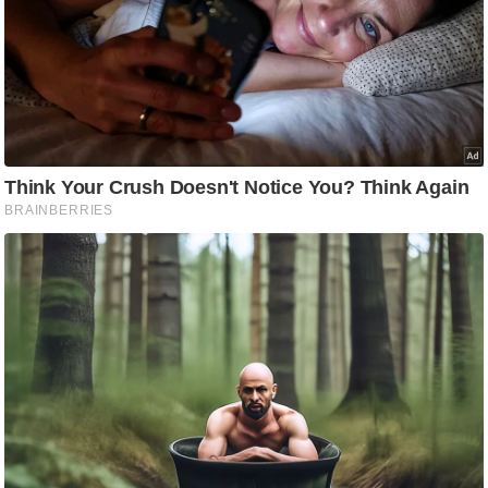
ति
ष
प्र
भु
म
हि
मा
/
ध
र्म
स्थ
ल
व्र
त
त्यो
हा
र