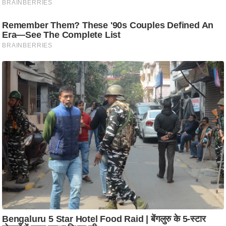
ष
ण
स
म
सा
म
यि
क
मा
तृ
भू
मि
स्तं
भ
ए
म
.