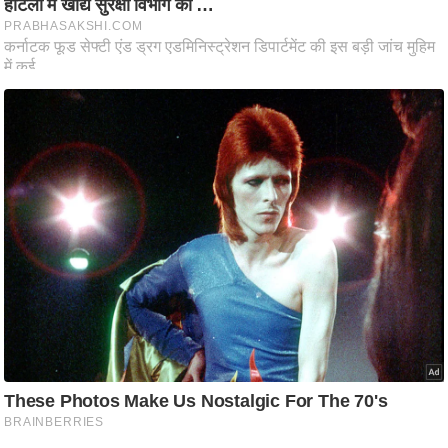
आ
र
.
आ
ई
.
चा
य
प
र
स
मी
क्षा
ध
र्म
ज्यो