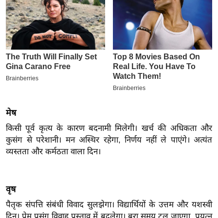
इ
म
ई
-
पे
प
र
मि
मेष
सा
किसी पूर्व कृत्य के कारण बदनामी मिलेगी। खर्च की अधिकता और
ल
कुसंग से परेशानी। मन अस्थिर रहेगा, निर्णय नहीं ले पाएंगे। अत्यंत
व्यस्तता और कर्मठता वाला दिन।
बे
मि
सा
वृष
ल
पैतृक संपत्ति संबंधी विवाद सुलझेगा। विद्यार्थियों के उत्तम और यशस्वी
श
दिन। प्रेम प्रसंग विवाह प्रस्ताव में बदलेगा। बुरा समय टल जाएगा, प्रयत्न