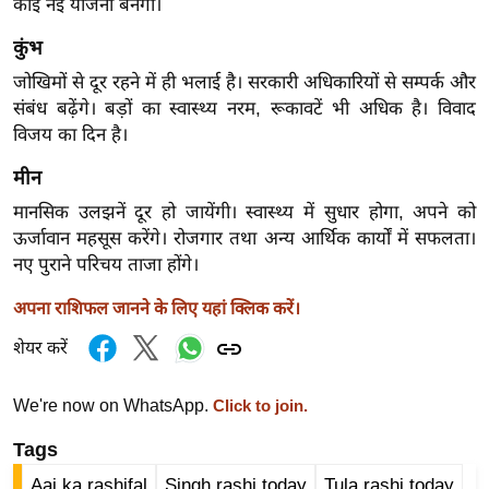
ड
कोई नई योजना बनेगी।
हॉ
कुंभ
ली
जोखिमों से दूर रहने में ही भलाई है। सरकारी अधिकारियों से सम्पर्क और
वु
संबंध बढ़ेंगे। बड़ों का स्वास्थ्य नरम, रूकावटें भी अधिक है। विवाद
ड
विजय का दिन है।
फि
मीन
ल्म
स
मानसिक उलझनें दूर हो जायेंगी। स्वास्थ्य में सुधार होगा, अपने को
मी
ऊर्जावान महसूस करेंगे। रोजगार तथा अन्य आर्थिक कार्यों में सफलता।
नए पुराने परिचय ताजा होंगे।
क्षा
B
अपना राशिफल जानने के लिए यहां क्लिक करें।
r
शेयर करें
e
a
We're now on WhatsApp.
Click to join.
k
i
Tags
n
Aaj ka rashifal
Singh rashi today
Tula rashi today