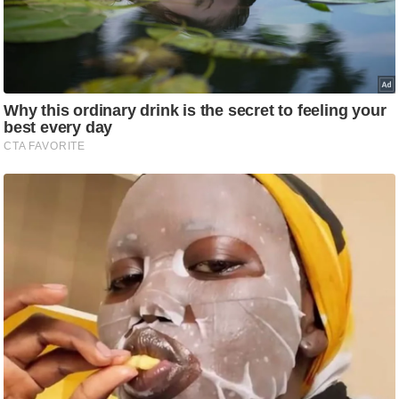
/
फै
श
न
घ
रे
लू
नु
स्खे
प
र्य
ट
न
स्थ
ल
फि