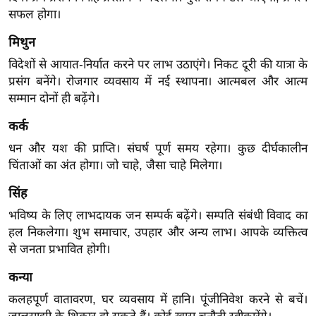
ख्सि
सफल होगा।
य
त
मिथुन
यं
विदेशों से आयात-निर्यात करने पर लाभ उठाएंगे। निकट दूरी की यात्रा के
प्रसंग बनेंगे। रोजगार व्यवसाय में नई स्थापना। आत्मबल और आत्म
ग
सम्मान दोनों ही बढ़ेंगे।
इं
डि
कर्क
या
धन और यश की प्राप्ति। संघर्ष पूर्ण समय रहेगा। कुछ दीर्घकालीन
सा
चिंताओं का अंत होगा। जो चाहे, जैसा चाहे मिलेगा।
हि
सिंह
त्य
ज
भविष्य के लिए लाभदायक जन सम्पर्क बढ़ेंगे। सम्पति संबंधी विवाद का
ग
हल निकलेगा। शुभ समाचार, उपहार और अन्य लाभ। आपके व्यक्तित्व
से जनता प्रभावित होगी।
त
ऑ
कन्या
टो
कलहपूर्ण वातावरण, घर व्यवसाय में हानि। पूंजीनिवेश करने से बचें।
व