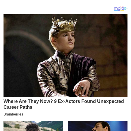
य
ब
ज
ट
खे
ल
क्रि
के
ट
I
P
L
2
0
2
6
क्रा