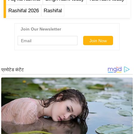
g
N
Rashifal 2026
Rashifal
e
w
s
ला
इ
फ
स्टा
इ
ल
टे
क्नॉ
लॉ
जी
ब्यू
टी