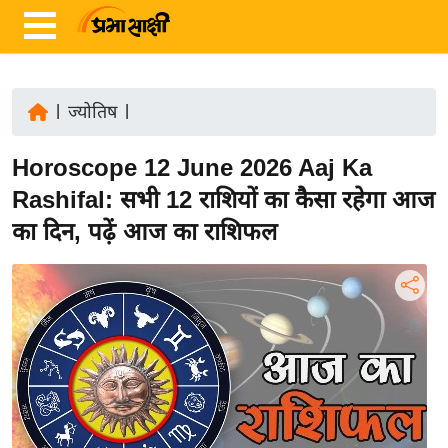
|
ज्योतिष
|
ता
Horoscope 12 June 2026 Aaj Ka
ज़ा
ख
Rashifal: सभी 12 राशियों का कैसा रहेगा आज
ब
का दिन, पढ़ें आज का राशिफल
र
रा
ष्ट्री
य
अं
त
र्रा
ष्ट्री