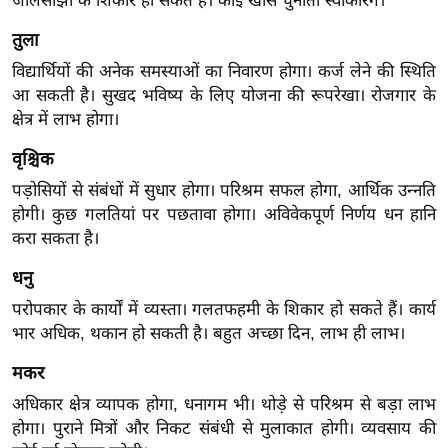
जालसाझी के शिकार हो सकते हैं। कोई खास चुनौती स्वीकारेंगे।
र्ल्ड
तुला
न्यू
विद्यार्थियों की अनेक समस्याओं का निवारण होगा। कर्ज लेने की स्थिति
ज
आ सकती है। सुखद भविष्य के लिए योजना की रूपरेखा। रोजगार के
ब्री
क्षेत्र में लाभ होगा।
फ
म
वृश्चिक
नो
पड़ोसियों से संबंधों में सुधार होगा। परिश्रम सफल होगा, आर्थिक उन्नति
रं
होगी। कुछ गलतियां पर पछतावा होगा। अविवेकपूर्ण निर्णय धन हानि
ज
करा सकता है।
न
धनु
ज
परोपकार के कार्यों में व्यस्ता। गलतफहमी के शिकार हो सकते हैं। कार्य
ग
भार अधिक, थकान हो सकती है। बहुत अच्छा दिन, लाभ ही लाभ।
त
बॉ
मकर
ली
अधिकार क्षेत्र व्यापक होगा, धनागम भी। थोड़े से परिश्रम से बड़ा लाभ
वु
होगा। पुराने मित्रों और निकट संबंधी से मुलाकात होगी। व्यवसाय की