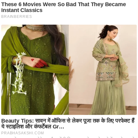
ति
ष
प्र
भु
म
हि
मा
/
ध
र्म
स्थ
ल
व्र
त
त्यो
हा
र