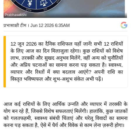
य
बि
Prabhasakshi
ज़
प्रभासाक्षी टीम
। Jun 12 2026 6:35AM
ने
स
12 जून 2026 का दैनिक राशिफल यहाँ जानें! सभी 12 राशियों
उ
के लिए आज का दिन मिलाजुला रहेगा। कुछ राशियों को विशेष
द्यो
लाभ, तरक्की और सुखद अनुभव मिलेंगे, वहीं अन्य को चुनौतियों
ग
और अप्रिय घटनाओं का सामना करना पड़ सकता है। स्वास्थ्य,
ज
व्यापार और रिश्तों में क्या बदलाव आएंगे? अपनी राशि का
ग
विस्तृत भविष्यफल और शुभ-अशुभ संकेत अभी पढ़ें।
त
वि
शे
आज कई राशियों के लिए आर्थिक उन्नति और व्यापार में तरक्की के
ष
योग बन रहे हैं, जिससे विशेष सफलताएं मिलेंगी। हालांकि, कुछ जातकों
ज्ञ
को गलतफहमी, स्वास्थ्य संबंधी चिंताएं और घरेलू विवादों का सामना
रा
करना पड़ सकता है, ऐसे में धैर्य और विवेक से काम लेना ज़रूरी होगा।