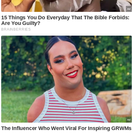
ट
ने
स
मं
त्रा
रि
ले
श
न
शि
प
रा
ज
नी
ति
वि
श्ले