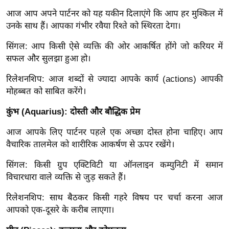
/
आज आप अपने पार्टनर को यह यकीन दिलाएंगे कि आप हर मुश्किल में
फै
उनके साथ हैं। आपका गंभीर रवैया रिश्ते को स्थिरता देगा।
श
सिंगल: आप किसी ऐसे व्यक्ति की ओर आकर्षित होंगे जो करियर में
न
सफल और सुलझा हुआ हो।
घ
रे
रिलेशनशिप: आज शब्दों से ज्यादा आपके कार्य (actions) आपकी
लू
मोहब्बत को साबित करेंगे।
नु
कुंभ (Aquarius): दोस्ती और बौद्धिक प्रेम
स्खे
आज आपके लिए पार्टनर पहले एक अच्छा दोस्त होना चाहिए। आप
प
वैचारिक तालमेल को शारीरिक आकर्षण से ऊपर रखेंगे।
र्य
ट
सिंगल: किसी ग्रुप एक्टिविटी या ऑनलाइन कम्युनिटी में समान
न
विचारधारा वाले व्यक्ति से जुड़ सकते हैं।
स्थ
रिलेशनशिप: साथ बैठकर किसी गहरे विषय पर चर्चा करना आज
ल
आपको एक-दूसरे के करीब लाएगा।
फि