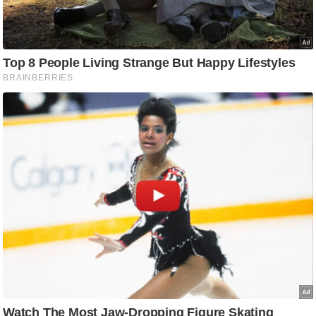
ति
ष
प्र
भु
म
हि
मा
/
ध
र्म
स्थ
ल
व्र
त
त्यो
हा
र