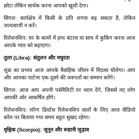
ड
छोटा लेकिन सार्थक करना आपको खुशी देगा।
हॉ
ली
सिंगल: कार्यक्षेत्र में किसी के प्रति लगाव बढ़ सकता है, लेकिन
वु
जल्दबाजी न करें।
ड
रिलेशनशिप: घर के कामों में हाथ बंटाना या साथ में कुकिंग करना आज
फि
आपके प्यार को बढ़ाएगा।
ल्म
तुला (Libra): संतुलन और मधुरता
स
मी
शुक्र का प्रभाव आज आपके वैवाहिक जीवन में मिठास घोलेगा। आप
क्षा
और आपका पार्टनर एक-दूसरे की जरूरतों का सम्मान करेंगे।
B
सिंगल: आज आप अपनी पर्सनैलिटी पर ध्यान देंगे, जिससे नए लोग
r
आपकी ओर आकर्षित होंगे।
e
a
रिलेशनशिप: लॉन्ग डिस्टेंस रिलेशनशिप वालों के लिए आज वीडियो
k
कॉल पर बिताया गया समय बहुत सुखद रहेगा।
i
वृश्चिक (Scorpio): जुनून और रूहानी जुड़ाव
n