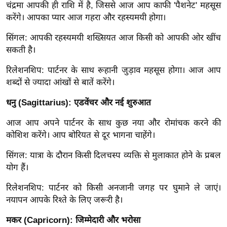
g
चंद्रमा आपकी ही राशि में है, जिससे आज आप काफी 'पैशनेट' महसूस
N
करेंगे। आपका प्यार आज गहरा और रहस्यमयी होगा।
e
सिंगल: आपकी रहस्यमयी शख्सियत आज किसी को आपकी ओर खींच
w
सकती है।
s
रिलेशनशिप: पार्टनर के साथ रूहानी जुड़ाव महसूस होगा। आज आप
ला
शब्दों से ज्यादा आंखों से बातें करेंगे।
इ
फ
धनु (Sagittarius): एडवेंचर और नई शुरुआत
स्टा
आज आप अपने पार्टनर के साथ कुछ नया और रोमांचक करने की
इ
कोशिश करेंगे। आप बोरियत से दूर भागना चाहेंगे।
ल
टे
सिंगल: यात्रा के दौरान किसी दिलचस्प व्यक्ति से मुलाकात होने के प्रबल
क्नॉ
योग हैं।
लॉ
रिलेशनशिप: पार्टनर को किसी अनजानी जगह पर घुमाने ले जाएं।
जी
नयापन आपके रिश्ते के लिए जरूरी है।
ब्यू
मकर (Capricorn): जिम्मेदारी और भरोसा
टी