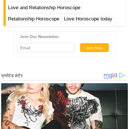
ष
Love and Relationship Horoscope
ण
Relationship Horoscope
Love Horoscope today
स
म
सा
म
यि
क
मा
तृ
भू
मि
स्तं
भ
ए
म
.