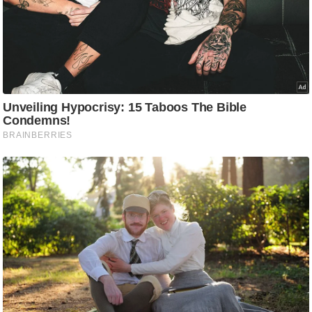
आ
र
.
आ
ई
.
चा
य
प
र
स
मी
क्षा
ध
र्म
ज्यो