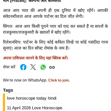
ट
मीन (Pisces): कल्पना और कोमलता
ने
आज आप प्यार की अपनी ही एक दुनिया में खोए रहेंगे। आपकी
स
संवेदनशीलता आज आपके पार्टनर का दिल जीत लेगी।
मं
त्रा
सिंगल: आज आप किसी पुराने प्यार को याद कर सकते हैं या सपनों के
राजकुमार/राजकुमारी के ख्यालों में खोए रहेंगे।
रि
ले
रिलेशनशिप: पार्टनर के लिए कोई कविता लिखें या कोई पसंदीदा गाना
श
सुनाएं। आज का दिन सॉफ्ट रोमांस के नाम है।
न
अपना राशिफल जानने के लिए यहां क्लिक करें।
शि
प
शेयर करें
रा
ज
We're now on WhatsApp.
Click to join.
नी
Tags
ति
love horoscope today hindi
वि
श्ले
11 April 2026 Love Horoscope