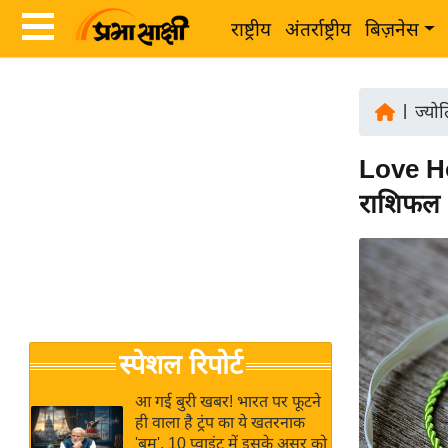
राष्ट्रीय
अंतर्राष्ट्रीय
बिज़नेस
Latest
ता
News
|
ज्यो
ज़ा
in
ख
Love Ho
Hindi
ब
राशिफल 1
र
Hindi
राष्ट्रीय
News
अंतर्राष्ट्रीय
Live
बिज़नेस
उद्योग
Breaking
स्पेशल रिपोर्ट
जगत
News in
विशेषज्ञ
Hindi
आ गई बुरी खबर! भारत पर फूटने
राय
ही वाला है ट्रंप का ये खतरनाक
'बम', 10 प्वाइंट में इसके असर को