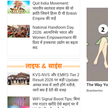
हॉलीवुड
Quit India Movement:
भारतीय स्वतंत्रता संग्राम की वो
फिल्म समीक्षा
क्रांति जिसने हिला दी थी British
Breaking
Empire की जड़ें
News
National Handloom Day
लाइफस्टाइल
2026: आत्मनिर्भर भारत और
Women Empowerment की
टेक्नॉलॉजी
दिशा में हथकरघा उद्योग का बढ़ता
ब्यूटी/फैशन
कद
घरेलू नुस्खे
पर्यटन स्थल
लाइफ & साइंस
फिटनेस मंत्रा
KVS-NVS और EMRS Tier 2
रिलेशनशिप
Result 2026 पर बड़ी Update:
राजनीति
अगस्त मध्य में जारी होंगे नतीजे,
जानें क्या है देरी की वजह
विश्लेषण
समसामयिक
WiFi Signal Boost Tips: बिना
नया राउटर खरीदे ऐसे बढ़ाएं घर में
मातृभूमि