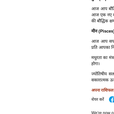
Code Of Ethics
आज आप बौद्धि
आज एक नए स्त
RSS
की बौद्धिक क्ष
Our Team
Expert Panel
मीन (Pisces
Loksabhachunav
आज आप सपनों 
Android App
प्रति आपका निस
मधुरता का मं
होगा।
ज्योतिषीय सल
सकारात्मक ऊर्
अपना राशिफल ज
शेयर करें
We're now 