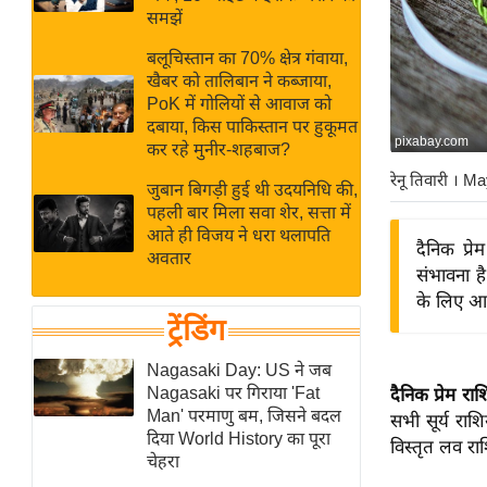
बजट
Hindi
समझें
खेल
News
बलूचिस्तान का 70% क्षेत्र गंवाया,
क्रिकेट
खैबर को तालिबान ने कब्जाया,
Hindi
IPL
PoK में गोलियों से आवाज को
दबाया, किस पाकिस्तान पर हुकूमत
Videos
2026
pixabay.com
कर रहे मुनीर-शहबाज?
क्राइम
रेनू तिवारी
। Ma
जुबान बिगड़ी हुई थी उदयनिधि की,
ई-पेपर
पहली बार मिला सवा शेर, सत्ता में
मिसाल बेमिसाल
आते ही विजय ने धरा थलापति
दैनिक प्
अवतार
शख्सियत
संभावना है
यंग इंडिया
के लिए आज
ट्रेंडिंग
साहित्य जगत
ऑटो वर्ल्ड
Nagasaki Day: US ने जब
Nagasaki पर गिराया 'Fat
दैनिक प्रेम 
न्यूज ब्रीफ
Man' परमाणु बम, जिसने बदल
सभी सूर्य राश
मनोरंजन जगत
दिया World History का पूरा
विस्तृत लव रा
चेहरा
बॉलीवुड