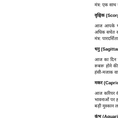
मंत्र: एक सा
ऑडियो
इंफ़ोग्राफ़िक
वृश्चिक (Sco
राज्यों से
आज आपके भीतर
शहरों से
अधिक सचेत रहे
वेब स्टोरी
मंत्र: पारदर्श
कार्टून
धनु (Sagitta
Short
आज का दिन रो
Videos
रूबरू होने क
iOS App
हंसी-मजाक वाली
About us
मकर (Capri
Contact Editor
आज करियर की
Advertise
भावनाओं पर हा
Privacy Policy
बड़ी मुस्कान 
Grievance
कुंभ (Aquar
Redressal