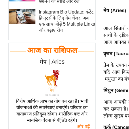
Wi-Fi की स्पीड और रेंज
स्तंभ
मेष (Aries)
Instagram Bio Update: कंटेंट
एम.
क्रिएटर्स के लिए गेम चेंजर, अब
आर.
एक साथ जोड़ें 5 Multiple Links
आज सितारों क
और बढ़ाएं रीच
आई.
साथी के दृष्
चाय पर
आज आपका सबसे 
समीक्षा
आज का राशिफल
वृषभ (Tauru
धर्म
मेष | Aries
प्रेम के उपवन
ज्योतिष
यदि आप किसी 
प्रभु
मधुरता का मं
महिमा/
धर्मस्थल
मिथुन (Gemi
व्रत
विशेष आर्थिक लाभ का योग बन रहा है। भावी
आज आपकी ऊर्ज
त्योहार
योजनाओं की रूपरेखाएं बनाएंगे। परिवार का
कर सकता है। ध
वातावरण प्रतिकूल रहेगा। शारीरिक कष्ट और
राशिफल
लॉन्ग ड्राइव प
मानसिक वेदना से पीडि़त रहेंगे।
विशेष
और पढ़ें
कर्क (Cance