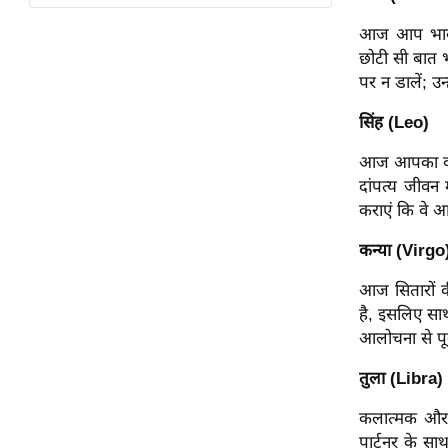
विश्लेषण
आज आप भावनाओ
ट्रेंडिंग
छोटी सी बात 
पर न डालें; उन
Q
u
सिंह (Leo)
i
आज आपका व्यक्
c
दांपत्य जीवन
k
कराएं कि वे आ
L
i
कन्या (Virgo
n
k
आज सितारों क
s
है, इसलिए सा
आलोचना से पूर
विधानसभा
चुनाव
तुला (Libra)
फोटो
कलात्मक और स
वीडियो
पार्टनर के स