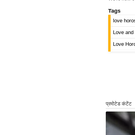
Tags
love horo
Love and 
Love Hor