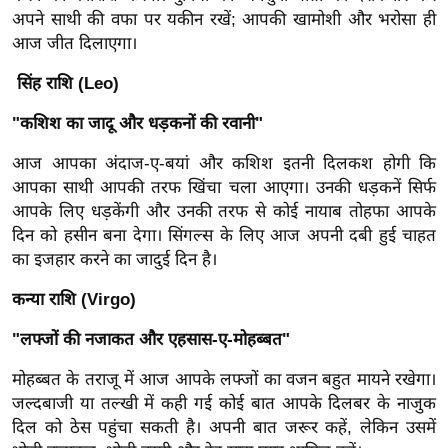
र्ल्ड
अपने साथी की वफा पर यकीन रखें; आपकी खामोशी और भरोसा ही
आज जीत दिलाएगा।
न्यू
ज
सिंह राशि (Leo)
ब्री
"कशिश का जादू और धड़कनों की रवानी"
फ
म
आज आपका अंदाज-ए-बयां और कशिश इतनी दिलकश होगी कि
नो
आपका साथी आपकी तरफ खिंचा चला आएगा। उनकी धड़कनें सिर्फ
रं
आपके लिए धड़केंगी और उनकी तरफ से कोई नायाब तोहफा आपके
ज
दिन को हसीन बना देगा। सिंगल्स के लिए आज अपनी दबी हुई चाहत
का इजहार करने का जादुई दिन है।
न
ज
कन्या राशि (Virgo)
ग
त
"लफ्जों की नजाकत और एहसास-ए-मोहब्बत"
बॉ
मोहब्बत के तराजू में आज आपके लफ्जों का वजन बहुत मायने रखेगा।
ली
जल्दबाजी या तल्खी में कही गई कोई बात आपके दिलबर के नाजुक
वु
दिल को ठेस पहुंचा सकती है। अपनी बात जरूर कहें, लेकिन उसमें