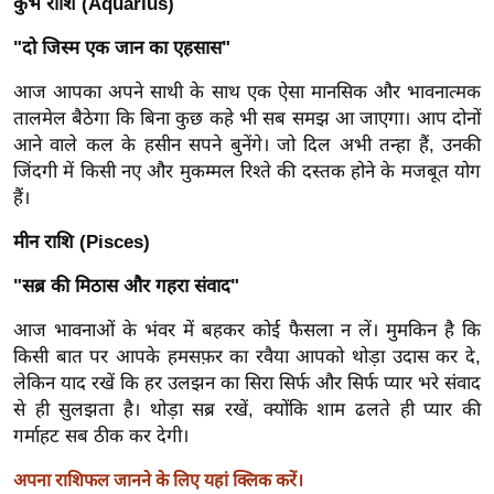
कुंभ राशि (Aquarius)
/
फै
"दो जिस्म एक जान का एहसास"
श
आज आपका अपने साथी के साथ एक ऐसा मानसिक और भावनात्मक
न
तालमेल बैठेगा कि बिना कुछ कहे भी सब समझ आ जाएगा। आप दोनों
घ
आने वाले कल के हसीन सपने बुनेंगे। जो दिल अभी तन्हा हैं, उनकी
रे
जिंदगी में किसी नए और मुकम्मल रिश्ते की दस्तक होने के मजबूत योग
लू
हैं।
नु
मीन राशि (Pisces)
स्खे
"सब्र की मिठास और गहरा संवाद"
प
र्य
आज भावनाओं के भंवर में बहकर कोई फैसला न लें। मुमकिन है कि
ट
किसी बात पर आपके हमसफ़र का रवैया आपको थोड़ा उदास कर दे,
न
लेकिन याद रखें कि हर उलझन का सिरा सिर्फ और सिर्फ प्यार भरे संवाद
स्थ
से ही सुलझता है। थोड़ा सब्र रखें, क्योंकि शाम ढलते ही प्यार की
ल
गर्माहट सब ठीक कर देगी।
फि
अपना राशिफल जानने के लिए यहां क्लिक करें।