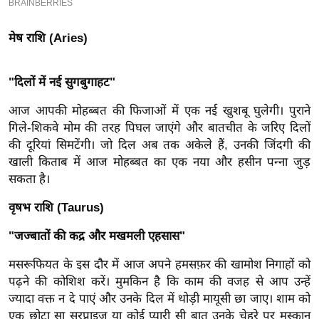
इ
म
मेष राशि (Aries)
ई
-
"दिलों में नई सुगबुगाहट"
पे
आज आपकी मोहब्बत की फिजाओं में एक नई खुशबू घुलेगी। पुराने
प
गिले-शिकवे मोम की तरह पिघल जाएंगे और बातचीत के जरिए दिलों
र
की दूरियां सिमटेंगी। जो दिल अब तक अकेले हैं, उनकी जिंदगी की
मि
खाली किताब में आज मोहब्बत का एक नया और हसीन पन्ना जुड़
सा
सकता है।
ल
वृषभ राशि (Taurus)
बे
"जज्बातों की कद्र और मखमली एहसास"
मि
मसरूफियत के इस दौर में आज अपने हमसफ़र की खामोश निगाहों को
सा
पढ़ने की कोशिश करें। मुमकिन है कि काम की वजह से आप उन्हें
ल
ज्यादा वक्त न दे पाएं और उनके दिल में थोड़ी मायूसी छा जाए। शाम को
श
एक छोटा सा सरप्राइज या कोई प्यारी सी बात उनके चेहरे पर मुस्कान