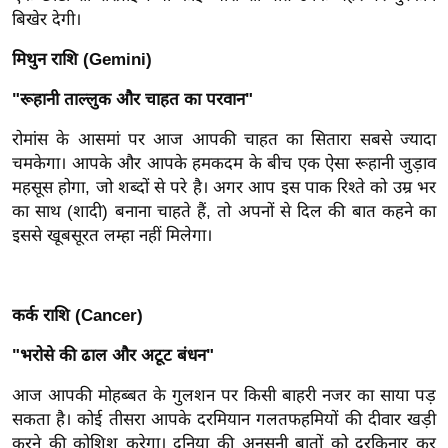
ख्सि
बिखेर देगी।
य
त
मिथुन राशि (Gemini)
यं
"रूहानी ताल्लुक और चाहत का परवान"
ग
रोमांस के आसमां पर आज आपकी चाहत का सितारा सबसे ज्यादा
इं
चमकेगा। आपके और आपके हमकदम के बीच एक ऐसा रूहानी जुड़ाव
डि
महसूस होगा, जो शब्दों से परे है। अगर आप इस पाक रिश्ते को उम्र भर
या
का साथ (शादी) बनाना चाहते हैं, तो अपनों से दिल की बात कहने का
सा
इससे खूबसूरत लम्हा नहीं मिलेगा।
हि
त्य
ज
कर्क राशि (Cancer)
ग
त
"भरोसे की ढाल और अटूट बंधन"
ऑ
आज आपकी मोहब्बत के गुलशन पर किसी बाहरी नजर का साया पड़
टो
सकता है। कोई तीसरा आपके दरमियान गलतफहमियों की दीवार खड़ी
व
करने की कोशिश करेगा। दुनिया की अनसुनी बातों को दरकिनार कर