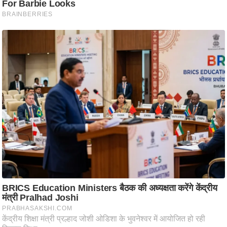
ति
ष
प्र
भु
म
हि
मा
/
ध
र्म
स्थ
ल
व्र
त
त्यो
हा
र