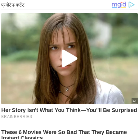
ष
ण
स
म
सा
म
यि
क
मा
तृ
भू
मि
स्तं
भ
ए
म
.