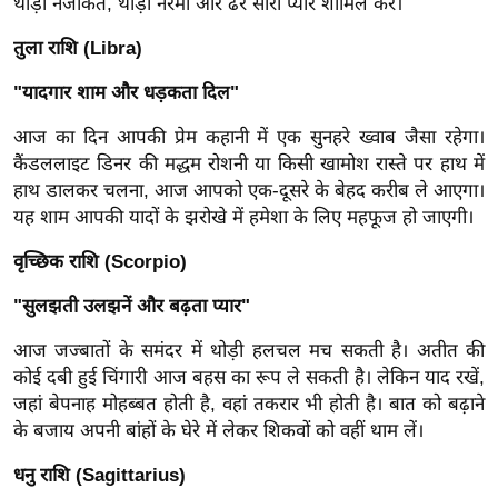
ड
थोड़ी नजाकत, थोड़ी नरमी और ढेर सारा प्यार शामिल करें।
हॉ
तुला राशि (Libra)
ली
वु
"यादगार शाम और धड़कता दिल"
ड
आज का दिन आपकी प्रेम कहानी में एक सुनहरे ख्वाब जैसा रहेगा।
फि
कैंडललाइट डिनर की मद्धम रोशनी या किसी खामोश रास्ते पर हाथ में
ल्म
हाथ डालकर चलना, आज आपको एक-दूसरे के बेहद करीब ले आएगा।
स
यह शाम आपकी यादों के झरोखे में हमेशा के लिए महफूज हो जाएगी।
मी
वृच्छिक राशि (Scorpio)
क्षा
B
"सुलझती उलझनें और बढ़ता प्यार"
r
आज जज्बातों के समंदर में थोड़ी हलचल मच सकती है। अतीत की
e
कोई दबी हुई चिंगारी आज बहस का रूप ले सकती है। लेकिन याद रखें,
a
जहां बेपनाह मोहब्बत होती है, वहां तकरार भी होती है। बात को बढ़ाने
k
के बजाय अपनी बांहों के घेरे में लेकर शिकवों को वहीं थाम लें।
i
धनु राशि (Sagittarius)
n