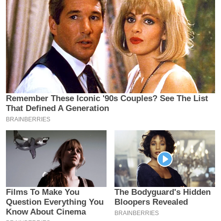
य
ब
ज
ट
खे
ल
क्रि
के
ट
I
P
L
2
0
2
6
क्रा