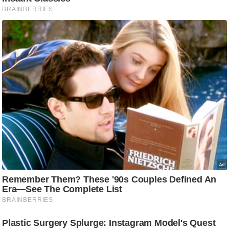
आ
र
.
आ
ई
.
चा
य
प
र
स
मी
क्षा
ध
र्म
ज्यो