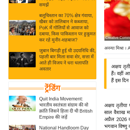
बजट
Hindi
समझें
खेल
News
बलूचिस्तान का 70% क्षेत्र गंवाया,
क्रिकेट
खैबर को तालिबान ने कब्जाया,
Hindi
IPL
PoK में गोलियों से आवाज को
दबाया, किस पाकिस्तान पर हुकूमत
Videos
2026
Creative Commo
कर रहे मुनीर-शहबाज?
क्राइम
अनन्या मिश्रा
। 
जुबान बिगड़ी हुई थी उदयनिधि की,
ई-पेपर
पहली बार मिला सवा शेर, सत्ता में
मिसाल बेमिसाल
आते ही विजय ने धरा थलापति
अक्षय तृत
अवतार
शख्सियत
हैं। वहीं
यंग इंडिया
हैं इस दिन
ट्रेंडिंग
साहित्य जगत
ऑटो वर्ल्ड
Quit India Movement:
भारतीय स्वतंत्रता संग्राम की वो
अक्षय तृतीया 
न्यूज ब्रीफ
क्रांति जिसने हिला दी थी British
साल वैशाख मा
मनोरंजन जगत
Empire की जड़ें
अप्रैल 2026 
बॉलीवुड
भगवान विष्णु 
National Handloom Day