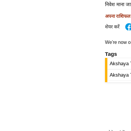
विश्लेषण
निवेश माना जा
ट्रेंडिंग
अपना राशिफल ज
शेयर करें
Q
u
i
We're now 
c
Tags
k
L
Akshaya T
i
Akshaya T
n
k
s
विधानसभा
चुनाव
फोटो
वीडियो