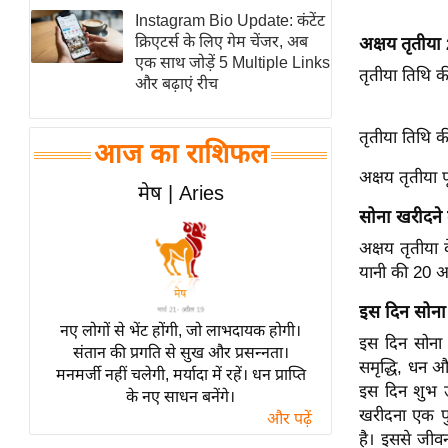
Instagram Bio Update: कंटेंट
स्तंभ
क्रिएटर्स के लिए गेम चेंजर, अब
अक्षय तृतीय
एम.
एक साथ जोड़ें 5 Multiple Links
तृतीया तिथि 
आर.
और बढ़ाएं रीच
आई.
तृतीया तिथि क
चाय पर
आज का राशिफल
समीक्षा
अक्षय तृतीया 
मेष | Aries
धर्म
सोना खरीदने
ज्योतिष
अक्षय तृतीया
प्रभु
यानी की 20 अ
महिमा/
धर्मस्थल
इस दिन सोना
नए लोगों से भेंट होंगी, जो लाभदायक होगी।
व्रत
इस दिन सोना 
संतान की प्रगति से सुख और प्रसन्नता।
समृद्धि, धन औ
त्योहार
मनमर्जी नहीं चलेगी, मर्यादा में रहें। धन प्राप्ति
इस दिन शुभ ऊर
के नए साधन बनेंगे।
राशिफल
खरीदना एक पुर
और पढ़ें
विशेष
है। इससे जीवन