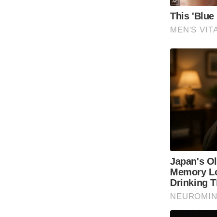
Code Of Ethics
RSS
Our Team
Expert Panel
Loksabhachunav
Android App