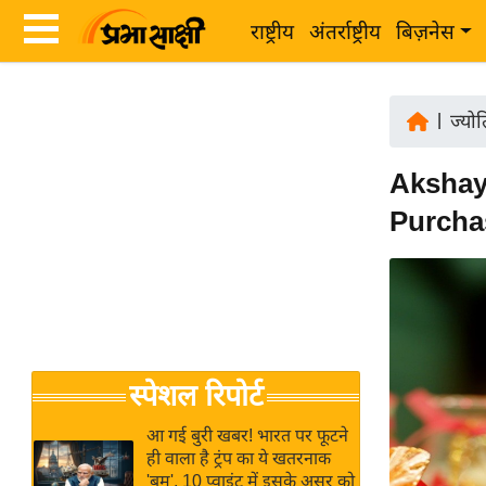
राष्ट्रीय
अंतर्राष्ट्रीय
बिज़नेस
Latest
ता
News
|
ज्यो
ज़ा
in
ख
Akshaya
Hindi
ब
Purchase 
र
Hindi
राष्ट्रीय
News
अंतर्राष्ट्रीय
Live
बिज़नेस
उद्योग
Breaking
स्पेशल रिपोर्ट
जगत
News in
विशेषज्ञ
Hindi
आ गई बुरी खबर! भारत पर फूटने
राय
ही वाला है ट्रंप का ये खतरनाक
'बम', 10 प्वाइंट में इसके असर को