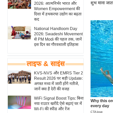
शुभ माना जाता
हॉलीवुड
2026: आत्मनिर्भर भारत और
Women Empowerment की
फिल्म समीक्षा
दिशा में हथकरघा उद्योग का बढ़ता
Breaking
कद
News
National Handloom Day
लाइफस्टाइल
2026: Swadeshi Movement
से PM Modi की पहल तक, जानें
टेक्नॉलॉजी
इस दिन का गौरवशाली इतिहास
ब्यूटी/फैशन
घरेलू नुस्खे
लाइफ & साइंस
पर्यटन स्थल
फिटनेस मंत्रा
KVS-NVS और EMRS Tier 2
Result 2026 पर बड़ी Update:
रिलेशनशिप
अगस्त मध्य में जारी होंगे नतीजे,
राजनीति
जानें क्या है देरी की वजह
विश्लेषण
WiFi Signal Boost Tips: बिना
समसामयिक
नया राउटर खरीदे ऐसे बढ़ाएं घर में
Wi-Fi की स्पीड और रेंज
मातृभूमि