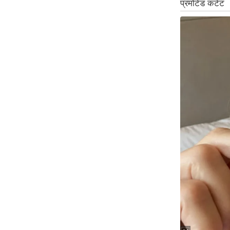
ऑडियो
इंफ़ोग्राफ़िक
राज्यों से
शहरों से
वेब स्टोरी
कार्टून
Short
Videos
iOS App
About us
Contact Editor
Advertise
Privacy Policy
Grievance
Redressal