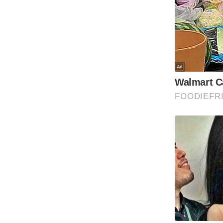
Code Of Ethics
RSS
Our Team
Expert Panel
Loksabhachunav
Android App