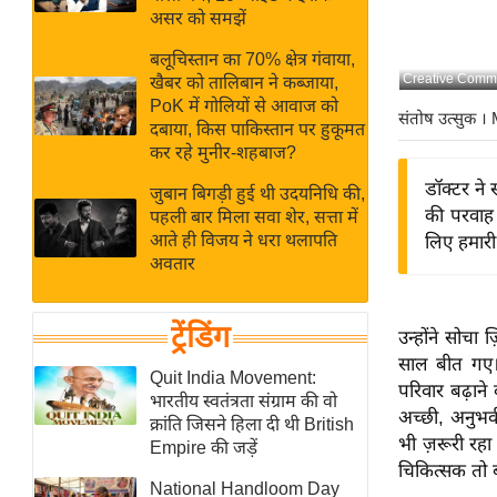
बजट
Hindi
असर को समझें
खेल
News
बलूचिस्तान का 70% क्षेत्र गंवाया,
क्रिकेट
Creative Comm
खैबर को तालिबान ने कब्जाया,
Hindi
IPL
PoK में गोलियों से आवाज को
संतोष उत्सुक
। 
दबाया, किस पाकिस्तान पर हुकूमत
Videos
2026
कर रहे मुनीर-शहबाज?
क्राइम
डॉक्टर ने
जुबान बिगड़ी हुई थी उदयनिधि की,
ई-पेपर
की परवाह
पहली बार मिला सवा शेर, सत्ता में
मिसाल बेमिसाल
आते ही विजय ने धरा थलापति
लिए हमारी 
अवतार
शख्सियत
यंग इंडिया
ट्रेंडिंग
उन्होंने सोचा 
साहित्य जगत
साल बीत गए।
ऑटो वर्ल्ड
Quit India Movement:
परिवार बढ़ाने
भारतीय स्वतंत्रता संग्राम की वो
न्यूज ब्रीफ
अच्छी, अनुभवी
क्रांति जिसने हिला दी थी British
मनोरंजन जगत
भी ज़रूरी रहा 
Empire की जड़ें
चिकित्सक तो 
बॉलीवुड
National Handloom Day