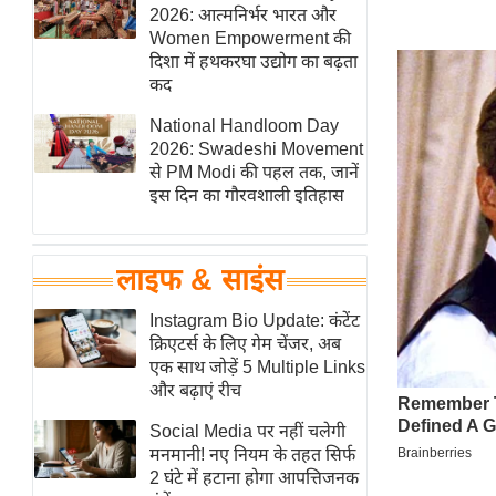
हॉलीवुड
2026: आत्मनिर्भर भारत और
Women Empowerment की
फिल्म समीक्षा
दिशा में हथकरघा उद्योग का बढ़ता
Breaking
कद
News
National Handloom Day
लाइफस्टाइल
2026: Swadeshi Movement
से PM Modi की पहल तक, जानें
टेक्नॉलॉजी
इस दिन का गौरवशाली इतिहास
ब्यूटी/फैशन
घरेलू नुस्खे
लाइफ & साइंस
पर्यटन स्थल
फिटनेस मंत्रा
Instagram Bio Update: कंटेंट
क्रिएटर्स के लिए गेम चेंजर, अब
रिलेशनशिप
एक साथ जोड़ें 5 Multiple Links
राजनीति
और बढ़ाएं रीच
विश्लेषण
Social Media पर नहीं चलेगी
समसामयिक
मनमानी! नए नियम के तहत सिर्फ
2 घंटे में हटाना होगा आपत्तिजनक
मातृभूमि