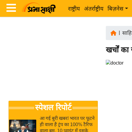
राष्ट्रीय
अंतर्राष्ट्रीय
बिज़नेस
Latest
ता
News
|
साहि
ज़ा
in
ख
खर्चों का 
Hindi
ब
र
Hindi
राष्ट्रीय
News
अंतर्राष्ट्रीय
Live
बिज़नेस
उद्योग
Breaking
स्पेशल रिपोर्ट
जगत
News in
विशेषज्ञ
Hindi
आ गई बुरी खबर! भारत पर फूटने
राय
ही वाला है ट्रंप का 100% टैरिफ
वाला बम, 10 प्वाइंट में इसके