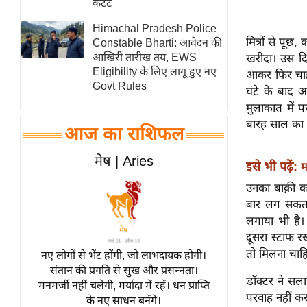
कंटेंट
स्तंभ
Himachal Pradesh Police
एम.
मित्रों से पूछ
Constable Bharti: आवेदन की
आर.
आखिरी तारीख तय, EWS
खरीदा। उस दि
Eligibility के लिए लागू हुए नए
आई.
आकर फिर चाहे
Govt Rules
घंटे के बाद 
चाय पर
मुलाकात में प
समीक्षा
बारह साल का
आज का राशिफल
धर्म
ज्योतिष
मेष | Aries
इसे भी पढ़ें:
म
प्रभु
उनका बाक़ी कह
महिमा/
बार लग सकता ह
धर्मस्थल
लगाया भी है। 
व्रत
दूसरा स्टाफ र
त्योहार
तो मिलना चाह
नए लोगों से भेंट होंगी, जो लाभदायक होगी।
संतान की प्रगति से सुख और प्रसन्नता।
राशिफल
डॉक्टर ने सल
मनमर्जी नहीं चलेगी, मर्यादा में रहें। धन प्राप्ति
विशेष
परवाह नहीं क
के नए साधन बनेंगे।