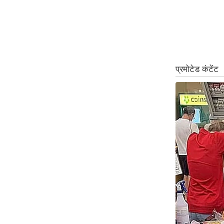
ऑडियो
इंफ़ोग्राफ़िक
राज्यों से
शहरों से
वेब स्टोरी
कार्टून
Short
Videos
iOS App
About us
Contact Editor
Advertise
Privacy Policy
Grievance
Redressal