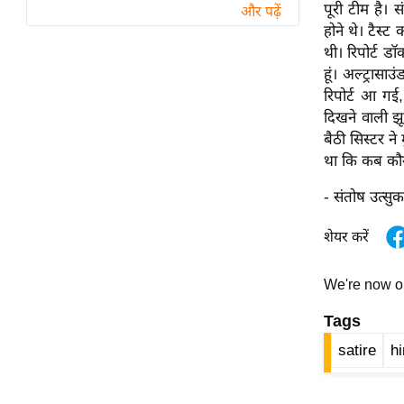
विश्लेषण
पूरी टीम है। 
और पढ़ें
होने थे। टैस्
ट्रेंडिंग
थी। रिपोर्ट ड
हूं। अल्ट्रास
Q
रिपोर्ट आ गई
u
दिखने वाली झू
i
बैठी सिस्टर न
c
था कि कब कौन स
k
L
- संतोष उत्सुक
i
n
शेयर करें
k
s
We're now 
विधानसभा
Tags
चुनाव
satire
hi
फोटो
वीडियो