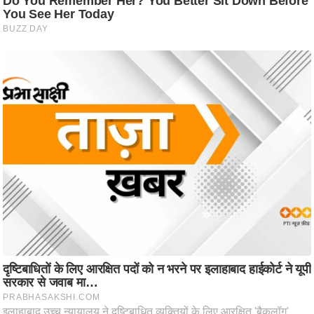
ष
ण
स
म
सा
म
यि
क
मा
तृ
भू
मि
स्तं
भ
ए
म
.