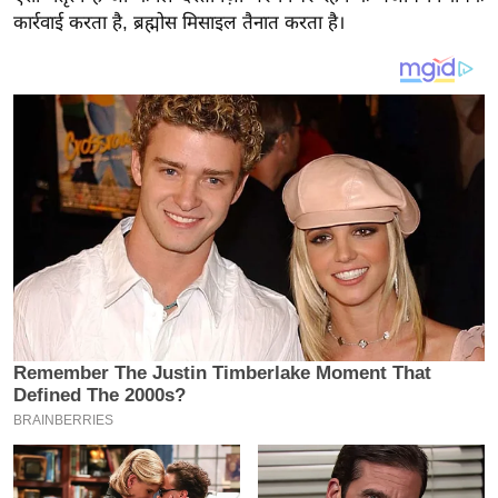
य
कार्रवाई करता है, ब्रह्मोस मिसाइल तैनात करता है।
ब
ज
ट
खे
ल
क्रि
के
ट
I
P
L
2
0
2
6
क्रा