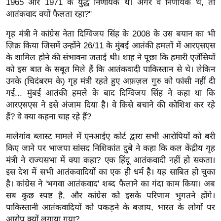
1965 और 1971 के युद्ध निर्णायक थे। अगर वे निर्णायक थे, तो
ख्सि
आतंकवाद क्यों फैलता रहा?"
य
त
गृह मंत्री ने कांग्रेस नेता दिग्विजय सिंह के 2008 के उस बयान का भी
यं
ज़िक्र किया जिसमें उन्होंने 26/11 के मुंबई आतंकी हमलों में आरएसएस
ग
के शामिल होने की संभावना जताई थी। शाह ने पूछा कि हमारी एजेंसियों
को इस बात के सबूत मिले हैं कि आतंकवादी पाकिस्तान से थे। लेकिन
इं
उनके (चिदंबरम के) गृह मंत्री रहते हुए अफ़ज़ल गुरु को फांसी नहीं दी
डि
गई... मुंबई आतंकी हमले के बाद दिग्विजय सिंह ने कहा था कि
या
आरएसएस ने इसे अंजाम दिया है। वे किसे बचाने की कोशिश कर रहे
सा
हैं? वे क्या कहना चाह रहे हैं?
हि
मालेगांव ब्लास्ट मामले में एनआईए कोर्ट द्वारा सभी आरोपियों को बरी
त्य
किए जाने पर भाजपा सांसद निशिकांत दुबे ने कहा कि कल केंद्रीय गृह
ज
मंत्री ने राज्यसभा में क्या कहा? एक हिंदू आतंकवादी नहीं हो सकता।
ग
इस देश में सभी आतंकवादियों का एक ही धर्म है। यह साबित हो चुका
त
है। कांग्रेस ने 'भगवा आतंकवाद' शब्द फैलाने का गंदा काम किया। अब
ऑ
सब कुछ स्पष्ट है, और कांग्रेस को इसके परिणाम भुगतने होंगे।
टो
पाकिस्तानी आतंकवादियों को पकड़ने के बजाय, भारत के लोगों पर
व
आरोप क्यों लगाया गया?