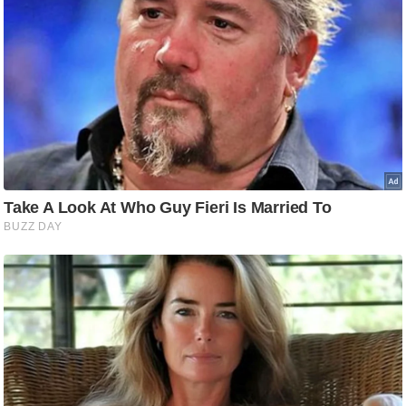
g
N
e
w
s
ला
इ
फ
स्टा
इ
ल
टे
क्नॉ
लॉ
जी
ब्यू
टी