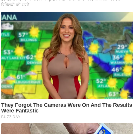
आ
र
.
आ
ई
.
चा
य
प
र
स
मी
क्षा
ध
र्म
ज्यो