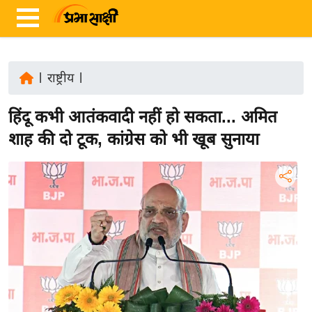
|
राष्ट्रीय
|
ता
हिंदू कभी आतंकवादी नहीं हो सकता... अमित
ज़ा
ख
शाह की दो टूक, कांग्रेस को भी खूब सुनाया
ब
र
रा
ष्ट्री
य
अं
त
र्रा
ष्ट्री