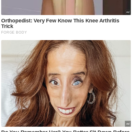
ट
ने
स
मं
त्रा
रि
ले
श
न
शि
प
रा
ज
नी
ति
वि
श्ले