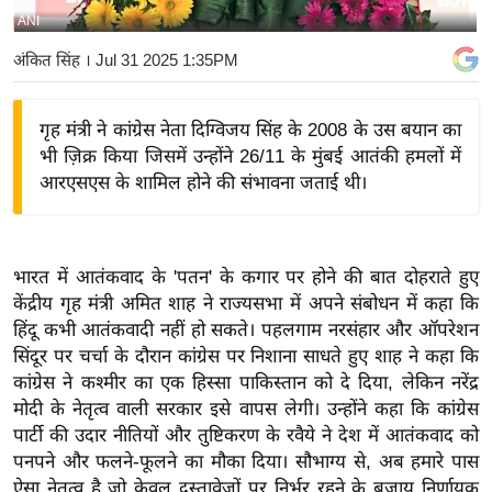
ANI
य
बि
अंकित सिंह
। Jul 31 2025 1:35PM
ज़
ने
गृह मंत्री ने कांग्रेस नेता दिग्विजय सिंह के 2008 के उस बयान का
स
भी ज़िक्र किया जिसमें उन्होंने 26/11 के मुंबई आतंकी हमलों में
उ
आरएसएस के शामिल होने की संभावना जताई थी।
द्यो
ग
ज
भारत में आतंकवाद के 'पतन' के कगार पर होने की बात दोहराते हुए
ग
केंद्रीय गृह मंत्री अमित शाह ने राज्यसभा में अपने संबोधन में कहा कि
त
हिंदू कभी आतंकवादी नहीं हो सकते। पहलगाम नरसंहार और ऑपरेशन
वि
सिंदूर पर चर्चा के दौरान कांग्रेस पर निशाना साधते हुए शाह ने कहा कि
कांग्रेस ने कश्मीर का एक हिस्सा पाकिस्तान को दे दिया, लेकिन नरेंद्र
शे
मोदी के नेतृत्व वाली सरकार इसे वापस लेगी। उन्होंने कहा कि कांग्रेस
ष
पार्टी की उदार नीतियों और तुष्टिकरण के रवैये ने देश में आतंकवाद को
ज्ञ
पनपने और फलने-फूलने का मौका दिया। सौभाग्य से, अब हमारे पास
रा
ऐसा नेतृत्व है जो केवल दस्तावेज़ों पर निर्भर रहने के बजाय निर्णायक