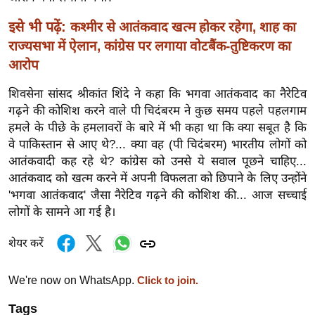
र्ल्ड
इसे भी पढ़ें:
कश्मीर से आतंकवाद खत्म होकर रहेगा, शाह का
न्यू
राज्यसभा में ऐलान, कांग्रेस पर लगाया वोटबैंक-तुष्टिकरण का
ज
आरोप
ब्री
फ
शिवसेना सांसद श्रीकांत शिंदे ने कहा कि भगवा आतंकवाद का नैरेटिव
म
गढ़ने की कोशिश करने वाले पी चिदंबरम ने कुछ समय पहले पहलगाम
हमले के पीछे के हमलावरों के बारे में भी कहा था कि क्या सबूत है कि
नो
वे पाकिस्तान से आए थे?... क्या वह (पी चिदंबरम) भारतीय लोगों को
रं
आतंकवादी कह रहे थे? कांग्रेस को उनसे ये सवाल पूछने चाहिए...
ज
आतंकवाद को खत्म करने में अपनी विफलता को छिपाने के लिए उन्होंने
न
'भगवा आतंकवाद' जैसा नैरेटिव गढ़ने की कोशिश की... आज सच्चाई
ज
लोगों के सामने आ गई है।
ग
त
शेयर करें
बॉ
ली
We're now on WhatsApp.
Click to join.
वु
Tags