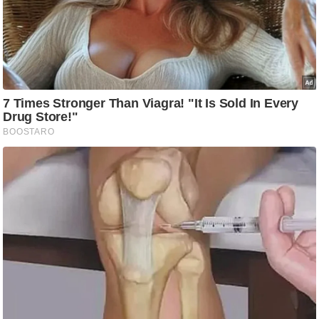
/
फै
श
न
घ
रे
लू
नु
स्खे
प
र्य
ट
न
स्थ
ल
फि