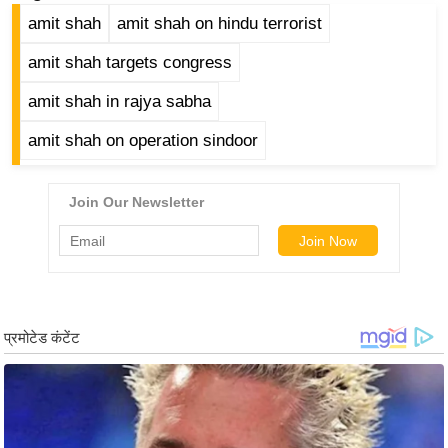
ड
amit shah
amit shah on hindu terrorist
हॉ
ली
amit shah targets congress
वु
amit shah in rajya sabha
ड
फि
amit shah on operation sindoor
ल्म
स
मी
क्षा
B
r
e
a
k
i
n