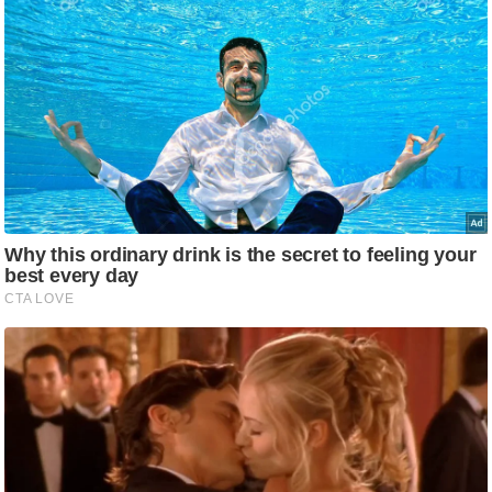
ड
हॉ
ली
वु
ड
फि
ल्म
स
मी
क्षा
B
r
e
a
k
i
n