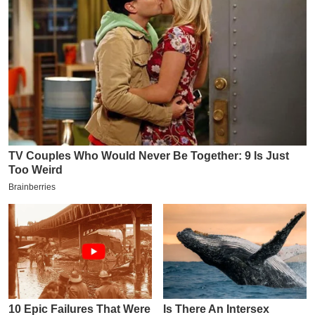
य
ब
ज
ट
खे
ल
क्रि
के
ट
I
P
L
2
0
2
6
क्रा