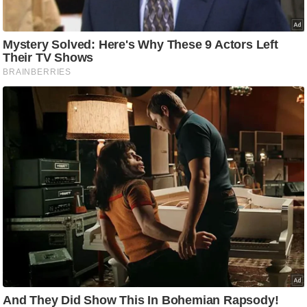
ट
ने
स
मं
त्रा
रि
ले
श
न
शि
प
रा
ज
नी
ति
वि
श्ले