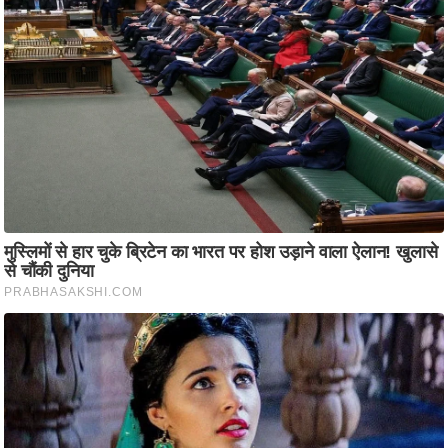
ति
ष
प्र
भु
म
हि
मा
/
ध
र्म
स्थ
ल
व्र
त
त्यो
हा
र