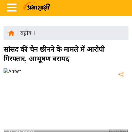
|
राष्ट्रीय
|
ता
सांसद की चेन छीनने के मामले में आरोपी
ज़ा
ख
गिरफ्तार, आभूषण बरामद
ब
र
रा
ष्ट्री
य
अं
त
र्रा
ष्ट्री
Creative Common
प्रतिरूप फोटो