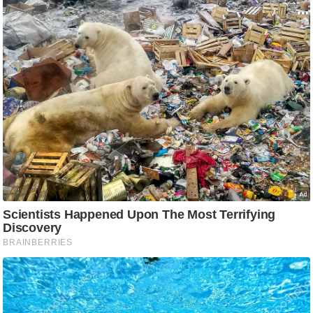
र्ल्ड
न्यू
ज
ब्री
फ
म
नो
रं
ज
न
ज
ग
त
बॉ
ली
वु