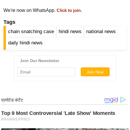
ख्सि
य
We're now on WhatsApp.
Click to join.
त
Tags
यं
chain snatching case
hindi news
national news
ग
इं
daily hindi news
डि
या
सा
हि
त्य
ज
ग
त
ऑ
टो
व