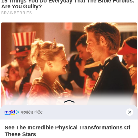
d
e
o
s
i
O
S
A
p
p
A
b
o
प्रमोटेड कंटेंट
u
t
See The Incredible Physical Transformations Of
u
These Stars
s