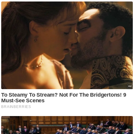
आ
र
.
आ
ई
.
चा
य
प
र
स
मी
क्षा
ध
र्म
ज्यो