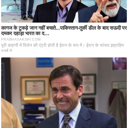
/
फै
श
न
घ
रे
लू
नु
स्खे
प
र्य
ट
न
स्थ
ल
फि