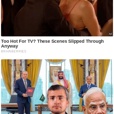
g
N
e
w
s
ला
इ
फ
स्टा
इ
ल
टे
क्नॉ
लॉ
जी
ब्यू
टी