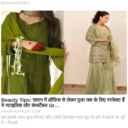
ष
ण
स
म
सा
म
यि
क
मा
तृ
भू
मि
स्तं
भ
ए
म
.