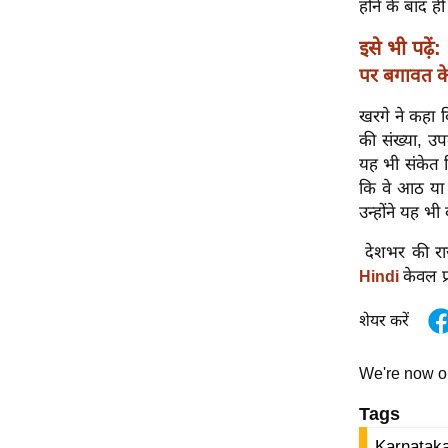
होने के बाद ही
विश्लेषण
ट्रेंडिंग
इसे भी पढ़ें:
पर बगावत के
Q
u
खरगे ने कहा कि
i
की संख्या, उपम
c
यह भी संकेत द
k
कि वे आठ या द
L
उन्होंने यह 
i
देशभर की राज
n
केवल प्
Hindi
k
s
शेयर करें
विधानसभा
We're now 
चुनाव
फोटो
Tags
वीडियो
Karnataka