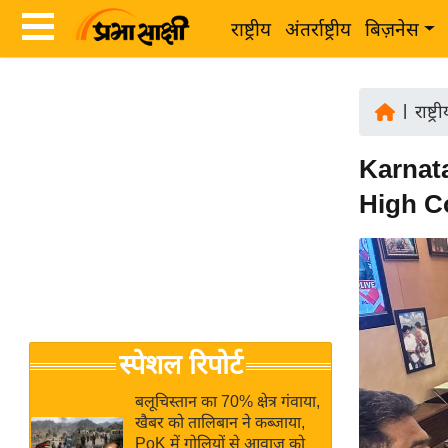
राष्ट्रीय
अंतर्राष्ट्रीय
बिज़नेस
Latest
ता
News
|
राष्ट्र
ज़ा
in
ख
Karnatak
Hindi
ब
High C
र
Hindi
राष्ट्रीय
News
अंतर्राष्ट्रीय
Live
बिज़नेस
उद्योग
Breaking
स्पेशल रिपोर्ट
जगत
News in
विशेषज्ञ
Hindi
बलूचिस्तान का 70% क्षेत्र गंवाया,
राय
खैबर को तालिबान ने कब्जाया,
PoK में गोलियों से आवाज को