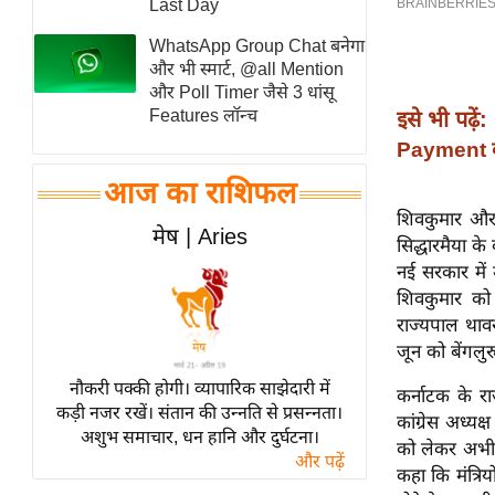
Last Day
स्तंभ
WhatsApp Group Chat बनेगा
एम.
और भी स्मार्ट, @all Mention
आर.
और Poll Timer जैसे 3 धांसू
Features लॉन्च
इसे भी पढ़ें:
आई.
Payment कर
चाय पर
समीक्षा
आज का राशिफल
धर्म
शिवकुमार और स
मेष | Aries
सिद्धारमैया के
ज्योतिष
नई सरकार में 
प्रभु
शिवकुमार को 
महिमा/
राज्यपाल थाव
धर्मस्थल
जून को बेंगलुर
व्रत
नौकरी पक्की होगी। व्यापारिक साझेदारी में
कर्नाटक के र
त्योहार
कड़ी नजर रखें। संतान की उन्नति से प्रसन्नता।
कांग्रेस अध्यक
अशुभ समाचार, धन हानि और दुर्घटना।
राशिफल
को लेकर अभी तक
और पढ़ें
विशेष
कहा कि मंत्रियो