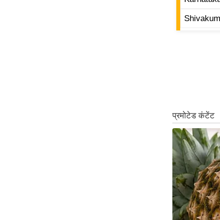
ऑडियो
Shivakum
इंफ़ोग्राफ़िक
राज्यों से
शहरों से
वेब स्टोरी
कार्टून
Short
Videos
iOS App
About us
Contact Editor
Advertise
Privacy Policy
Grievance
Redressal