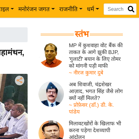
टाइल
मनोरंजन जगत
राजनीति
धर्म
स्तंभ
MP में कुशवाहा वोट बैंक की
महामंथन,
ताकत के आगे झुकी BJP,
'गुलाटी' बयान के लिए तोमर
को मांगनी पड़ी माफी
~ नीरज कुमार दुबे
अब शिवाजी, चंद्रशेखर
आज़ाद, भगत सिंह जैसे लोग
क्यों नहीं मिलते?
~ प्रोफ़ेसर (डॉ.) डी. के.
पांडेय
मिलावटखोरों के खिलाफ भी
करना पड़ेगा देशव्यापी
आंदोलन