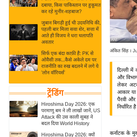
बजट
Hindi
दबाया, किस पाकिस्तान पर हुकूमत
खेल
News
कर रहे मुनीर-शहबाज?
क्रिकेट
जुबान बिगड़ी हुई थी उदयनिधि की,
Hindi
IPL
पहली बार मिला सवा शेर, सत्ता में
आते ही विजय ने धरा थलापति
Videos
2026
ANI
अवतार
क्राइम
अंकित सिंह
। J
सिर्फ एक बंदा काफ़ी है: PK से
ई-पेपर
ओवैसी तक...कैसे अकेले दम पर
मिसाल बेमिसाल
राजनीति का रुख बदलने में लगे ये
दिल्ली में
'लोन वॉरियर्स'
शख्सियत
और विभागों
यंग इंडिया
लेकर अटकल
ट्रेंडिंग
आकार या उ
साहित्य जगत
पैरवी और 
ऑटो वर्ल्ड
Hiroshima Day 2026: एक
निर्धारित है
परमाणु बम ने ली लाखों जानें, US
न्यूज ब्रीफ
Attack की उस काली सुबह ने
मनोरंजन जगत
बदल दिया World History
बॉलीवुड
कर्नाटक के मु
Hiroshima Day 2026: क्यों