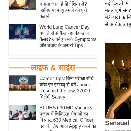
नई दिल्ली मे
हॉलीवुड
मनाया जाता है हिरोशिमा डे?
जानिए परमाणु हमले की पूरी
महत्वपूर्ण सं
फिल्म समीक्षा
कहानी
मंत्री पदों क
Breaking
से अधिक उपमुख
World Lung Cancer Day:
News
क्यों तेजी से फैल रहा फेफड़ों का
लाइफस्टाइल
कैंसर? जानिए इसके Symptoms
और बचाव के जरूरी Tips
टेक्नॉलॉजी
ब्यूटी/फैशन
घरेलू नुस्खे
लाइफ & साइंस
पर्यटन स्थल
Career Tips: बिना परीक्षा सीधे
फिटनेस मंत्रा
वॉक इन इंटरव्यू से बनें Junior
Research Fellow, 37000
रिलेशनशिप
मिलेगी Salary
राजनीति
BFUHS 630 MO Vacancy:
विश्लेषण
पंजाब में चिकित्सा सेवाओं का
समसामयिक
विस्तार, 630 Medical Officer
पदों के लिए आज Apply करने का
मातृभूमि