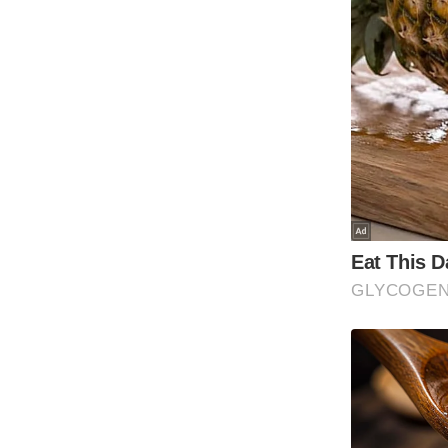
Code Of Ethics
RSS
Our Team
Expert Panel
Loksabhachunav
Android App