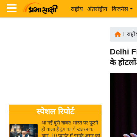
राष्ट्रीय
अंतर्राष्ट्रीय
बिज़नेस
Latest
ता
News
|
राष्ट्र
ज़ा
in
ख
Delhi F
Hindi
ब
के होटलो
र
Hindi
राष्ट्रीय
News
अंतर्राष्ट्रीय
Live
बिज़नेस
उद्योग
Breaking
स्पेशल रिपोर्ट
जगत
News in
विशेषज्ञ
Hindi
आ गई बुरी खबर! भारत पर फूटने
राय
ही वाला है ट्रंप का ये खतरनाक
'बम', 10 प्वाइंट में इसके असर को