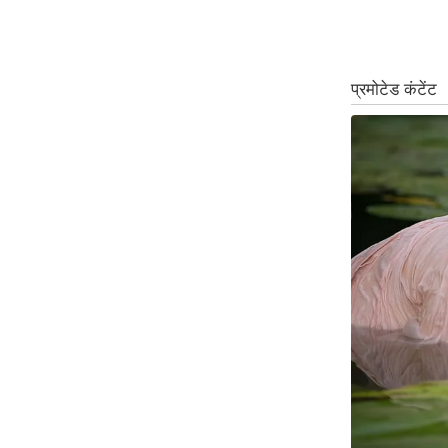
ऑडियो
इंफ़ोग्राफ़िक
राज्यों से
शहरों से
वेब स्टोरी
कार्टून
Short
Videos
iOS App
About us
Contact Editor
Advertise
Privacy Policy
Grievance
Redressal