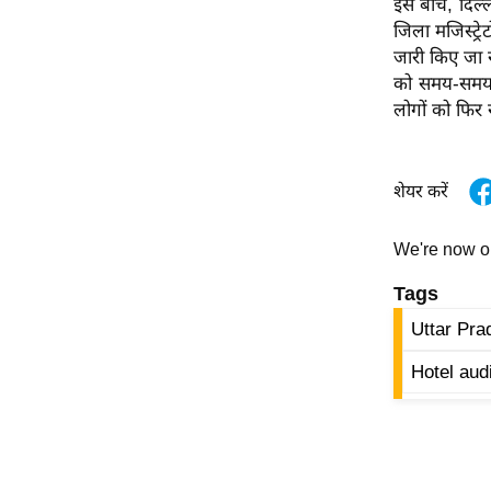
इस बीच, दिल्ली
विश्लेषण
जिला मजिस्ट्र
ट्रेंडिंग
जारी किए जा रह
को समय-समय प
Q
लोगों को फिर से 
u
i
c
शेयर करें
k
L
We're now 
i
n
Tags
k
Uttar Pra
s
Hotel audi
विधानसभा
चुनाव
फोटो
वीडियो