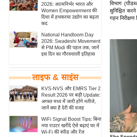
विभाग (पीडब्
हॉलीवुड
2026: आत्मनिर्भर भारत और
Women Empowerment की
सुनिश्चित करने
फिल्म समीक्षा
दिशा में हथकरघा उद्योग का बढ़ता
गहन निरीक्षण क
Breaking
कद
News
National Handloom Day
लाइफस्टाइल
2026: Swadeshi Movement
से PM Modi की पहल तक, जानें
टेक्नॉलॉजी
इस दिन का गौरवशाली इतिहास
ब्यूटी/फैशन
घरेलू नुस्खे
लाइफ & साइंस
पर्यटन स्थल
फिटनेस मंत्रा
KVS-NVS और EMRS Tier 2
Result 2026 पर बड़ी Update:
रिलेशनशिप
अगस्त मध्य में जारी होंगे नतीजे,
राजनीति
जानें क्या है देरी की वजह
विश्लेषण
WiFi Signal Boost Tips: बिना
समसामयिक
नया राउटर खरीदे ऐसे बढ़ाएं घर में
Wi-Fi की स्पीड और रेंज
मातृभूमि