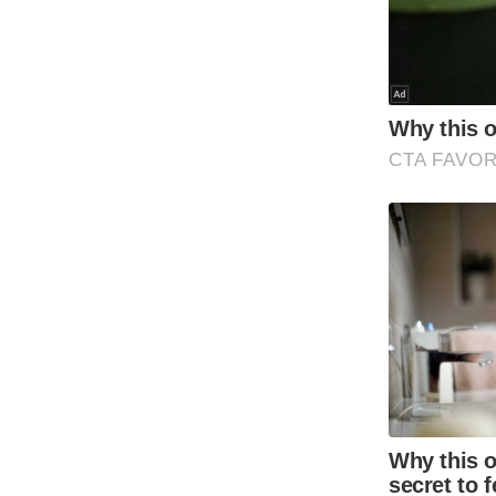
Code Of Ethics
RSS
Our Team
Expert Panel
Loksabhachunav
Android App