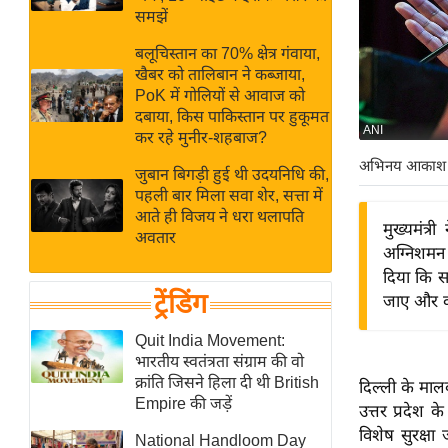
बजट
Hindi
समझें
खेल
News
बलूचिस्तान का 70% क्षेत्र गंवाया,
क्रिकेट
खैबर को तालिबान ने कब्जाया,
Hindi
IPL
PoK में गोलियों से आवाज को
दबाया, किस पाकिस्तान पर हुकूमत
Videos
2026
ANI
कर रहे मुनीर-शहबाज?
क्राइम
अभिनय आकाश
जुबान बिगड़ी हुई थी उदयनिधि की,
ई-पेपर
पहली बार मिला सवा शेर, सत्ता में
मिसाल बेमिसाल
आते ही विजय ने धरा थलापति
मुख्यमंत्
अवतार
शख्सियत
अग्निशमन 
यंग इंडिया
दिया कि सभ
ट्रेंडिंग
जाए और वहा
साहित्य जगत
ऑटो वर्ल्ड
Quit India Movement:
भारतीय स्वतंत्रता संग्राम की वो
न्यूज ब्रीफ
क्रांति जिसने हिला दी थी British
दिल्ली के माल
मनोरंजन जगत
Empire की जड़ें
उत्तर प्रदेश क
बॉलीवुड
विशेष सुरक्ष
National Handloom Day