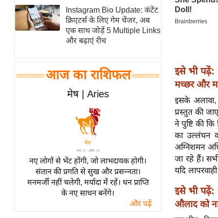
Instagram Bio Update: कंटेंट
स्तंभ
क्रिएटर्स के लिए गेम चेंजर, अब
एम.
एक साथ जोड़ें 5 Multiple Links
आर.
और बढ़ाएं रीच
आई.
चाय पर
इसे भी पढ़ें:
आज का राशिफल
समीक्षा
मच्छर और मा
मेष | Aries
धर्म
इसके अलावा, उ
ज्योतिष
प्रस्तुत की जा
ने पुष्टि की क
प्रभु
का उल्लंघन क
महिमा/
अग्निशमन अधि
धर्मस्थल
जा रहे हैं। सभ
नए लोगों से भेंट होंगी, जो लाभदायक होगी।
व्रत
यदि लापरवाही 
संतान की प्रगति से सुख और प्रसन्नता।
त्योहार
मनमर्जी नहीं चलेगी, मर्यादा में रहें। धन प्राप्ति
इसे भी पढ़ें:
के नए साधन बनेंगे।
राशिफल
औलाद को नही
और पढ़ें
विशेष