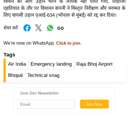
विमान को आगे उड़ान भरने के लायक नहीं पाया गया, लिहाजा
र्ल्ड
एहतियात के तौर पर विमानन कंपनी ने विस्तृत निरीक्षण और मरम्मत के
न्यू
लिए वापसी उड़ान एआई-634 (भोपाल से मुंबई) को रद्द कर दिया।
ज
शेयर करें
ब्री
फ
We're now on WhatsApp.
Click to join.
म
नो
Tags
रं
Air India
Emergency landing
Raja Bhoj Airport
ज
न
Bhopal
Technical snag
ज
ग
त
बॉ
ली
वु