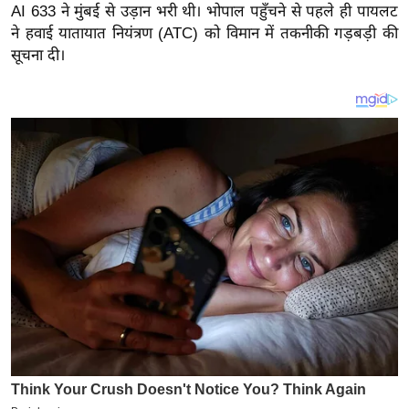
य
AI 633 ने मुंबई से उड़ान भरी थी। भोपाल पहुँचने से पहले ही पायलट
ब
ने हवाई यातायात नियंत्रण (ATC) को विमान में तकनीकी गड़बड़ी की
सूचना दी।
ज
ट
खे
ल
क्रि
के
ट
I
P
L
2
0
2
6
क्रा