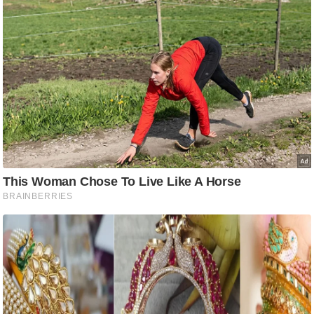
ष
ण
स
म
सा
म
यि
क
मा
तृ
भू
मि
स्तं
भ
ए
म
.