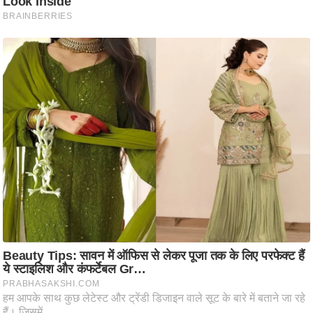
/
फै
श
न
घ
रे
लू
नु
स्खे
प
र्य
ट
न
स्थ
ल
फि