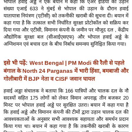
भोपाल हवाई अड्डे ने एक बयान में कहा कि एअर इंडिया की उड़ान
ख्सि
संख्या एआई 633 ने मुंबई से भोपाल की उड़ान के दौरान हवाई
य
यातायात्रा नियंत्रण (एटीसी) को तकनीकी खराबी की सूचना दी। बयान में
त
कहा गया है कि तत्काल सभी निर्धारित सुरक्षा प्रोटोकॉल को सक्रिय कर
यं
दिया गया और एटीसी, विमानन कंपनी के जमीन पर मौजूद दल , केंद्रीय
ग
औद्योगिक सुरक्षा बल (सीआईएसएफ) और भोपाल हवाई अड्डे के
इं
अग्निशमन एवं बचाव दल के बीच निर्बाध समन्वय सुनिश्चित किया गया।
डि
या
इसे भी पढ़ें:
West Bengal | PM Modi की रैली से पहले
सा
बंगाल के North 24 Parganas में भारी हिंसा, बमबाजी और
हि
गोलीबारी में BJP नेता व CISF जवान घायल
त्य
ज
हवाई अड्डा संचालक ने बताया कि 166 यात्रियों और चालक दल के नौ
ग
सदस्यों सहित 175 लोगों को लेकर विमान अपराह्न तीन बजकर 20
त
मिनट पर भोपाल हवाई अड्डे पर सुरक्षित उतरा। बयान में कहा गया है
कि हवाई अड्डे और विमानन कंपनी की टीमों द्वारा उड़ान चालक दल की
ऑ
आवश्यकताओं के अनुसार सभी आवश्यक सहायता और समर्थन प्रदान
टो
किया गया था। बयान में कहा गया है कि तकनीकी खराबी के कारण
व