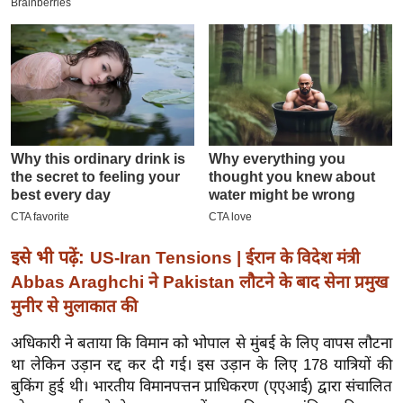
इ
म
ई
-
पे
प
र
मि
सा
ल
इसे भी पढ़ें:
US-Iran Tensions | ईरान के विदेश मंत्री
Abbas Araghchi ने Pakistan लौटने के बाद सेना प्रमुख
बे
मुनीर से मुलाकात की
मि
सा
अधिकारी ने बताया कि विमान को भोपाल से मुंबई के लिए वापस लौटना
ल
था लेकिन उड़ान रद्द कर दी गई। इस उड़ान के लिए 178 यात्रियों की
श
बुकिंग हुई थी। भारतीय विमानपत्तन प्राधिकरण (एएआई) द्वारा संचालित