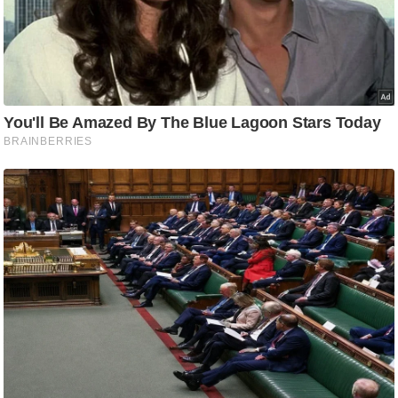
ति
ष
प्र
भु
म
हि
मा
/
ध
र्म
स्थ
ल
व्र
त
त्यो
हा
र