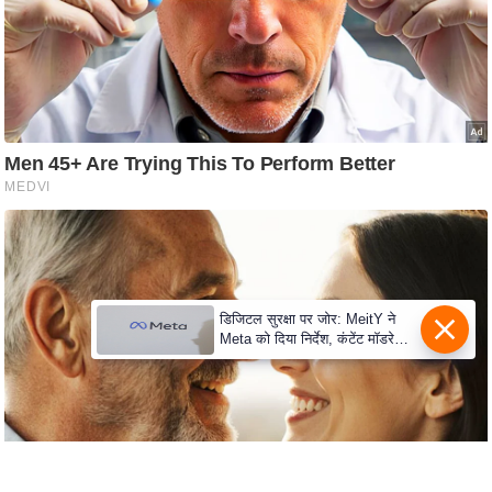
C
o
n
t
a
c
t
E
d
i
t
डिजिटल सुरक्षा पर जोर: MeitY ने
Meta को दिया निर्देश, कंटेंट मॉडरेशन
o
मजबूत करे
r
A
d
v