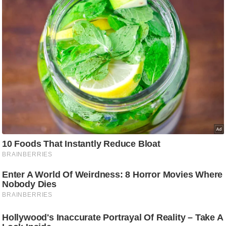
g
N
e
w
s
ला
इ
फ
स्टा
इ
ल
टे
क्नॉ
लॉ
जी
ब्यू
टी