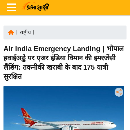
|
राष्ट्रीय
|
ता
Air India Emergency Landing | भोपाल
ज़ा
ख
हवाईअड्डे पर एअर इंडिया विमान की इमरजेंसी
ब
लैंडिंग: तकनीकी खराबी के बाद 175 यात्री
र
सुरक्षित
रा
ष्ट्री
य
अं
त
र्रा
ष्ट्री