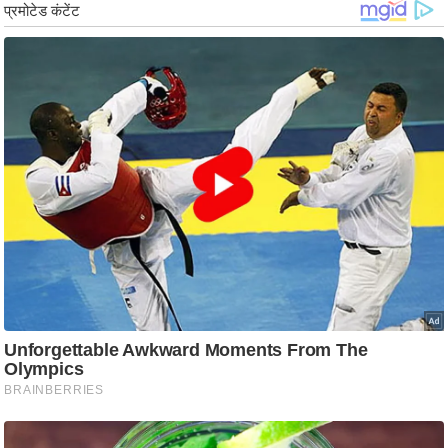
ड
हॉ
ली
वु
ड
फि
ल्म
स
मी
क्षा
B
r
e
a
k
i
n