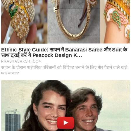
आ
र
.
आ
ई
.
चा
य
प
र
स
मी
क्षा
ध
र्म
ज्यो