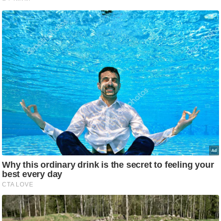
ट
ने
स
मं
त्रा
रि
ले
श
न
शि
प
रा
ज
नी
ति
वि
श्ले