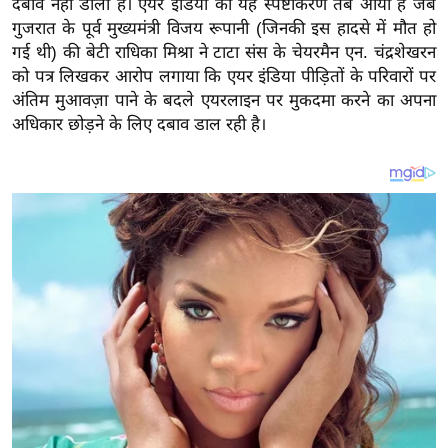
दबाव नहीं डाला है। एयर इंडिया का यह स्पष्टीकरण तब आया है जब
य
गुजरात के पूर्व मुख्यमंत्री विजय रूपानी (जिनकी इस हादसे में मौत हो
ब
गई थी) की बेटी राधिका मिश्रा ने टाटा संस के चेयरमैन एन. चंद्रशेखरन
ज
को पत्र लिखकर आरोप लगाया कि एयर इंडिया पीड़ितों के परिवारों पर
ट
अंतिम मुआवज़ा पाने के बदले एयरलाइन पर मुकदमा करने का अपना
खे
अधिकार छोड़ने के लिए दबाव डाल रही है।
ल
क्रि
के
ट
I
P
L
2
0
2
6
क्रा