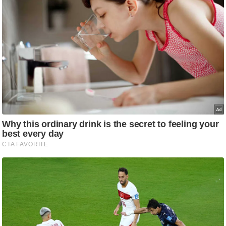
/
फै
श
न
घ
रे
लू
नु
स्खे
प
र्य
ट
न
स्थ
ल
फि