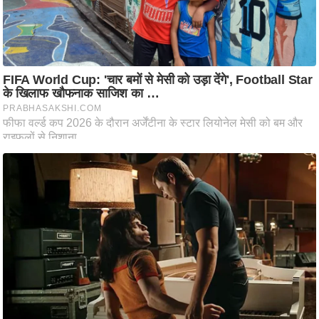
ष
ण
स
म
सा
म
यि
क
मा
तृ
भू
मि
स्तं
भ
ए
म
.