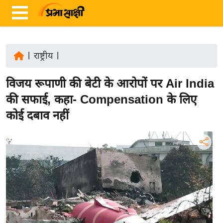
|
राष्ट्रीय
|
ता
विजय रूपाणी की बेटी के आरोपों पर Air India
ज़ा
ख
की सफाई, कहा- Compensation के लिए
ब
कोई दबाव नहीं
र
रा
ष्ट्री
य
अं
त
र्रा
ष्ट्री