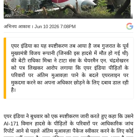
य
बि
ANI
ज़
अभिनय आकाश
। Jun 10 2026 7:08PM
ने
स
एयर इंडिया का यह स्पष्टीकरण तब आया है जब गुजरात के पूर्व
उ
मुख्यमंत्री विजय रूपानी (जिनकी इस हादसे में मौत हो गई थी)
द्यो
की बेटी राधिका मिश्रा ने टाटा संस के चेयरमैन एन. चंद्रशेखरन
ग
को पत्र लिखकर आरोप लगाया कि एयर इंडिया पीड़ितों के
ज
परिवारों पर अंतिम मुआवज़ा पाने के बदले एयरलाइन पर
ग
मुकदमा करने का अपना अधिकार छोड़ने के लिए दबाव डाल रही
त
है।
वि
शे
ष
एयर इंडिया ने बुधवार को एक स्पष्टीकरण जारी करते हुए कहा कि उसने
ज्ञ
AI-171 विमान हादसे के पीड़ितों के परिवारों पर आधिकारिक जांच
रा
रिपोर्ट आने से पहले अंतिम मुआवज़ा पैकेज स्वीकार करने के लिए कोई