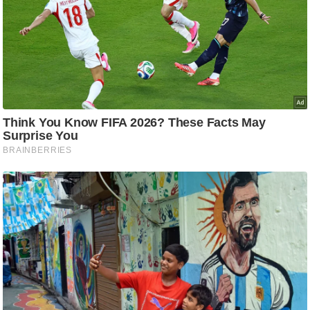
ट
ने
स
मं
त्रा
रि
ले
श
न
शि
प
रा
ज
नी
ति
वि
श्ले