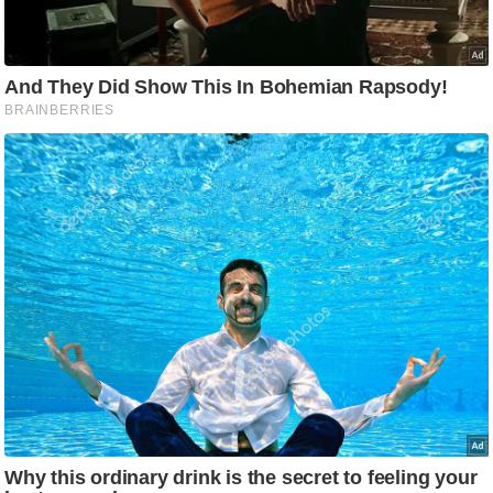
आ
र
.
आ
ई
.
चा
य
प
र
स
मी
क्षा
ध
र्म
ज्यो