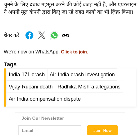
चुनने के लिए दबाव महसूस करने की कोई वजह नहीं है, और एयरलाइन
र्ल्ड
ने अपनी मूल कंपनी द्वारा किए जा रहे राहत कार्यों का भी ज़िक्र किया।
न्यू
ज
ब्री
शेयर करें
फ
म
We're now on WhatsApp.
Click to join.
नो
Tags
रं
ज
India 171 crash
Air India crash investigation
न
Vijay Rupani death
Radhika Mishra allegations
ज
ग
Air India compensation dispute
त
बॉ
ली
वु