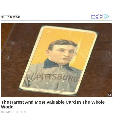
ड
हॉ
ली
वु
ड
फि
ल्म
स
मी
क्षा
B
r
e
a
k
i
n