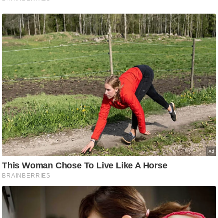
g
N
e
w
s
ला
इ
फ
स्टा
इ
ल
टे
क्नॉ
लॉ
जी
ब्यू
टी