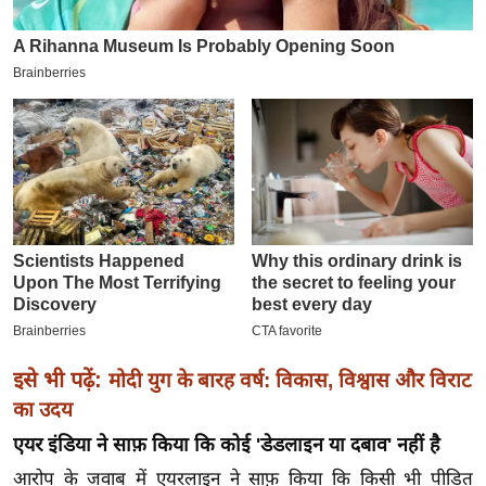
इ
म
ई
-
पे
प
र
मि
सा
ल
बे
मि
इसे भी पढ़ें:
मोदी युग के बारह वर्ष: विकास, विश्वास और विराट
सा
का उदय
ल
एयर इंडिया ने साफ़ किया कि कोई 'डेडलाइन या दबाव' नहीं है
श
आरोप के जवाब में एयरलाइन ने साफ़ किया कि किसी भी पीड़ित