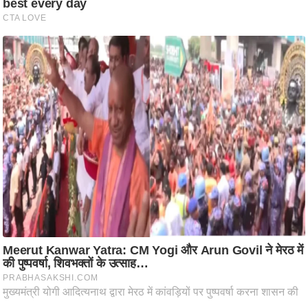
ति
ष
प्र
भु
म
हि
मा
/
ध
र्म
स्थ
ल
व्र
त
त्यो
हा
र