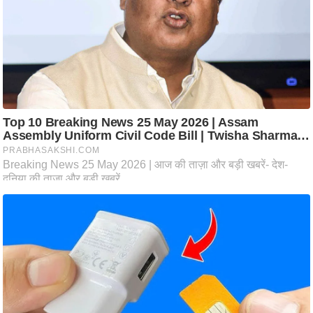
ति
ष
प्र
भु
म
हि
मा
/
ध
र्म
स्थ
ल
व्र
त
त्यो
हा
र