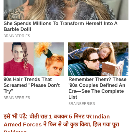
इ
म
ई
-
पे
प
र
मि
सा
ल
बे
मि
सा
इसे भी पढ़ें:
बीती रात 1 बजकर 5 मिनट पर Indian
ल
Armed Forces ने फिर से जो कुछ किया, हिल गया पूरा
श