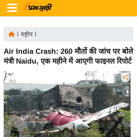
|
राष्ट्रीय
|
ता
Air India Crash: 260 मौतों की जांच पर बोले
ज़ा
ख
मंत्री Naidu, एक महीने में आएगी फाइनल रिपोर्ट
ब
र
रा
ष्ट्री
य
अं
त
र्रा
ष्ट्री