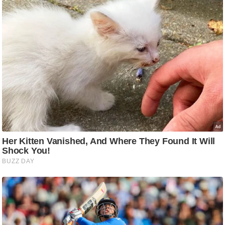
ट
ने
स
मं
त्रा
रि
ले
श
न
शि
प
रा
ज
नी
ति
वि
श्ले