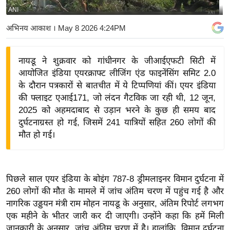
ANI
य
बि
अभिनय आकाश
। May 8 2026 4:24PM
ज़
ने
नायडू ने शुक्रवार को गांधीनगर के जीआईएफटी सिटी में
स
आयोजित इंडिया एयरक्राफ्ट लीजिंग एंड फाइनेंसिंग समिट 2.0
उ
के दौरान पत्रकारों से बातचीत में ये टिप्पणियां कीं। एयर इंडिया
द्यो
की फ्लाइट एआई171, जो लंदन गैटविक जा रही थी, 12 जून,
ग
2025 को अहमदाबाद से उड़ान भरने के कुछ ही समय बाद
दुर्घटनाग्रस्त हो गई, जिसमें 241 यात्रियों सहित 260 लोगों की
ज
मौत हो गई।
ग
त
वि
पिछले साल एयर इंडिया के बोइंग 787-8 ड्रीमलाइनर विमान दुर्घटना में
शे
260 लोगों की मौत के मामले में जांच अंतिम चरण में पहुंच गई है और
ष
नागरिक उड्डयन मंत्री राम मोहन नायडू के अनुसार, अंतिम रिपोर्ट लगभग
ज्ञ
एक महीने के भीतर जारी कर दी जाएगी। उन्होंने कहा कि हमें मिली
रा
जानकारी के अनुसार, जांच अंतिम चरण में है। हालांकि, विमान दुर्घटना