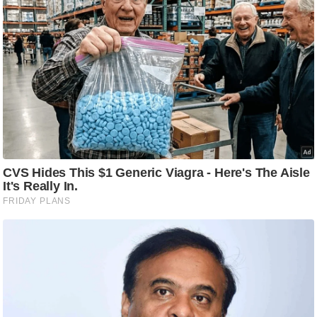
आ
र
.
आ
ई
.
चा
य
प
र
स
मी
क्षा
ध
र्म
ज्यो