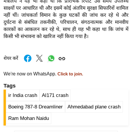
मंत्रालय ने यह भी कहा था कि प्रारंभिक रिपोर्ट उस समय उपलब्ध
र्ल्ड
साक्ष्यों पर आधारित थी और इसमें कोई अंतरिम सुरक्षा सिफारिशें शामिल
न्यू
नहीं थीं। जांचकर्ता विमान के कुछ घटकों की जांच कर रहे थे और
ज
दुर्घटना से संबंधित तकनीकी, परिचालन, संगठनात्मक और मानवीय
ब्री
कारकों का आकलन कर रहे थे, साथ ही यह भी कहा था कि जांच में
किसी भी संभावना को खारिज नहीं किया गया है।
फ
म
नो
शेयर करें
रं
ज
We're now on WhatsApp.
Click to join.
न
ज
Tags
ग
ir India crash
AI171 crash
त
Boeing 787-8 Dreamliner
Ahmedabad plane crash
बॉ
ली
Ram Mohan Naidu
वु