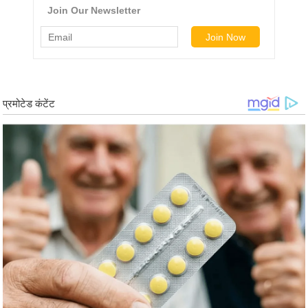
ड
हॉ
ली
वु
ड
फि
ल्म
स
मी
क्षा
B
r
e
a
k
i
n