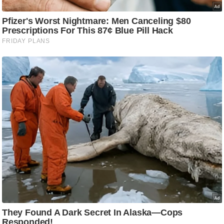
g
N
e
w
s
ला
इ
फ
स्टा
इ
ल
टे
क्नॉ
लॉ
जी
ब्यू
टी