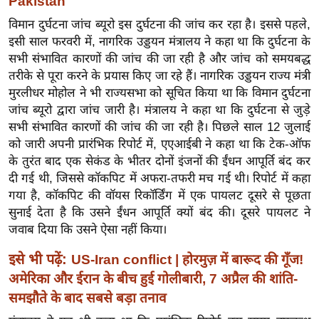
Pakistan
ख्सि
य
विमान दुर्घटना जांच ब्यूरो इस दुर्घटना की जांच कर रहा है। इससे पहले,
इसी साल फरवरी में, नागरिक उड्डयन मंत्रालय ने कहा था कि दुर्घटना के
त
सभी संभावित कारणों की जांच की जा रही है और जांच को समयबद्ध
यं
तरीके से पूरा करने के प्रयास किए जा रहे हैं। नागरिक उड्डयन राज्य मंत्री
ग
मुरलीधर मोहोल ने भी राज्यसभा को सूचित किया था कि विमान दुर्घटना
इं
जांच ब्यूरो द्वारा जांच जारी है। मंत्रालय ने कहा था कि दुर्घटना से जुड़े
डि
सभी संभावित कारणों की जांच की जा रही है। पिछले साल 12 जुलाई
या
को जारी अपनी प्रारंभिक रिपोर्ट में, एएआईबी ने कहा था कि टेक-ऑफ
सा
के तुरंत बाद एक सेकंड के भीतर दोनों इंजनों की ईंधन आपूर्ति बंद कर
दी गई थी, जिससे कॉकपिट में अफरा-तफरी मच गई थी। रिपोर्ट में कहा
हि
गया है, कॉकपिट की वॉयस रिकॉर्डिंग में एक पायलट दूसरे से पूछता
त्य
सुनाई देता है कि उसने ईंधन आपूर्ति क्यों बंद की। दूसरे पायलट ने
ज
जवाब दिया कि उसने ऐसा नहीं किया।
ग
त
इसे भी पढ़ें:
US-Iran conflict | होरमुज़ में बारूद की गूँज!
ऑ
अमेरिका और ईरान के बीच हुई गोलीबारी, 7 अप्रैल की शांति-
टो
समझौते के बाद सबसे बड़ा तनाव
व