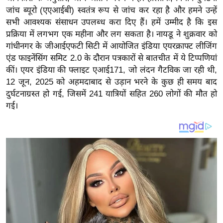
य
जांच ब्यूरो (एएआईबी) स्वतंत्र रूप से जांच कर रहा है और हमने उन्हें
ब
सभी आवश्यक संसाधन उपलब्ध करा दिए हैं। हमें उम्मीद है कि इस
ज
प्रक्रिया में लगभग एक महीना और लग सकता है। नायडू ने शुक्रवार को
ट
गांधीनगर के जीआईएफटी सिटी में आयोजित इंडिया एयरक्राफ्ट लीजिंग
एंड फाइनेंसिंग समिट 2.0 के दौरान पत्रकारों से बातचीत में ये टिप्पणियां
खे
कीं। एयर इंडिया की फ्लाइट एआई171, जो लंदन गैटविक जा रही थी,
ल
12 जून, 2025 को अहमदाबाद से उड़ान भरने के कुछ ही समय बाद
क्रि
दुर्घटनाग्रस्त हो गई, जिसमें 241 यात्रियों सहित 260 लोगों की मौत हो
के
गई।
ट
I
P
L
2
0
2
6
क्रा