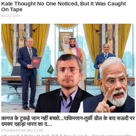
आ
र
.
आ
ई
.
चा
य
प
र
स
मी
क्षा
ध
र्म
ज्यो