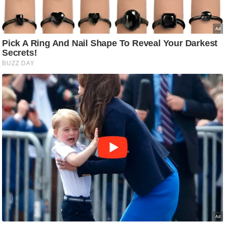
ष
ण
स
म
सा
म
यि
क
मा
तृ
भू
मि
स्तं
भ
ए
म
.