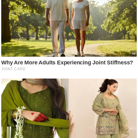
/
फै
श
न
घ
रे
लू
नु
स्खे
प
र्य
ट
न
स्थ
ल
फि