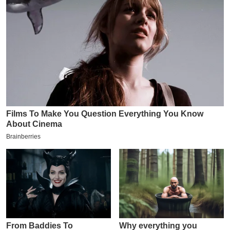
य
ब
ज
ट
खे
ल
क्रि
के
ट
I
P
L
2
0
2
6
क्रा