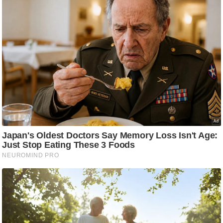
g
N
e
w
s
ला
इ
फ
स्टा
इ
ल
टे
क्नॉ
लॉ
जी
ब्यू
टी