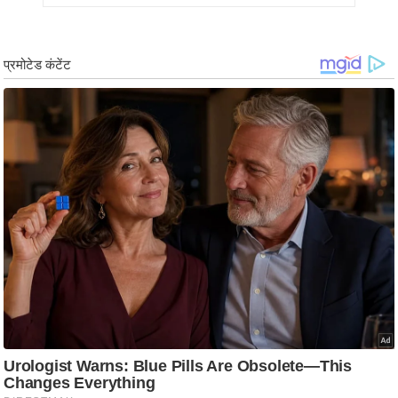
र्ल्ड
न्यू
ज
ब्री
फ
म
नो
रं
ज
न
ज
ग
त
बॉ
ली
वु