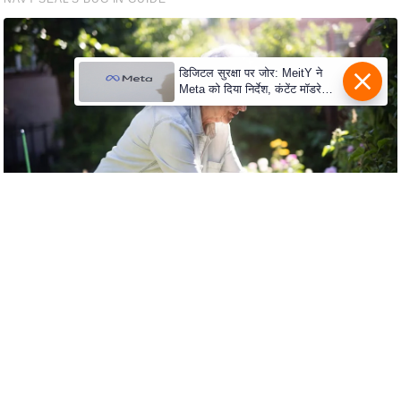
e
r
t
i
डिजिटल सुरक्षा पर जोर: MeitY ने
Meta को दिया निर्देश, कंटेंट मॉडरेशन
s
मजबूत करे
e
P
r
i
v
a
c
y
P
o
l
i