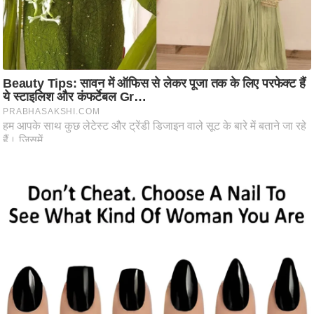
ट
ने
स
मं
त्रा
रि
ले
श
न
शि
प
रा
ज
नी
ति
वि
श्ले