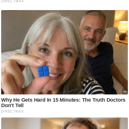
ड
हॉ
ली
वु
ड
फि
ल्म
स
मी
क्षा
B
r
e
a
k
i
n