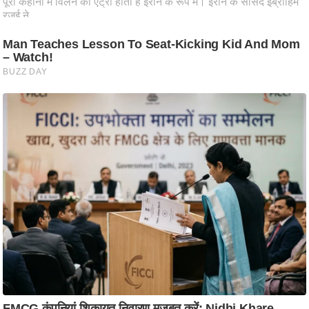
ति
ष
प्र
भु
म
हि
मा
/
ध
र्म
स्थ
ल
व्र
त
त्यो
हा
र