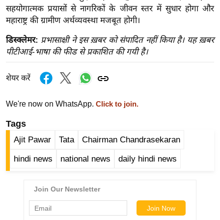
ख्सि
सहयोगात्मक प्रयासों से नागरिकों के जीवन स्तर में सुधार होगा और
य
महाराष्ट्र की ग्रामीण अर्थव्यवस्था मजबूत होगी।
त
डिस्क्लेमर:
प्रभासाक्षी ने इस ख़बर को संपादित नहीं किया है। यह ख़बर
यं
पीटीआई-भाषा की फीड से प्रकाशित की गयी है।
ग
इं
शेयर करें
डि
या
We're now on WhatsApp.
Click to join.
सा
Tags
हि
त्य
Ajit Pawar
Tata
Chairman Chandrasekaran
ज
hindi news
national news
daily hindi news
ग
त
ऑ
टो
व