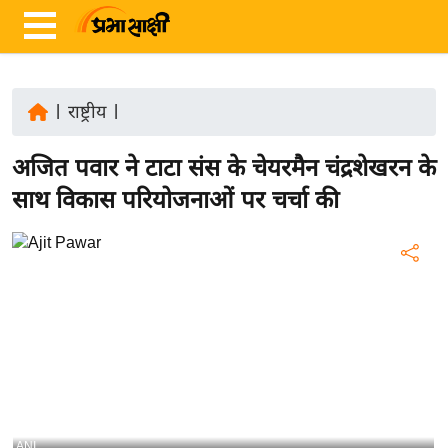
|
राष्ट्रीय
|
ता
अजित पवार ने टाटा संस के चेयरमैन चंद्रशेखरन के
ज़ा
ख
साथ विकास परियोजनाओं पर चर्चा की
ब
र
रा
ष्ट्री
य
अं
त
र्रा
ष्ट्री
ANI