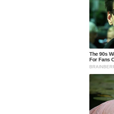
Code Of Ethics
RSS
Our Team
Expert Panel
Loksabhachunav
Android App