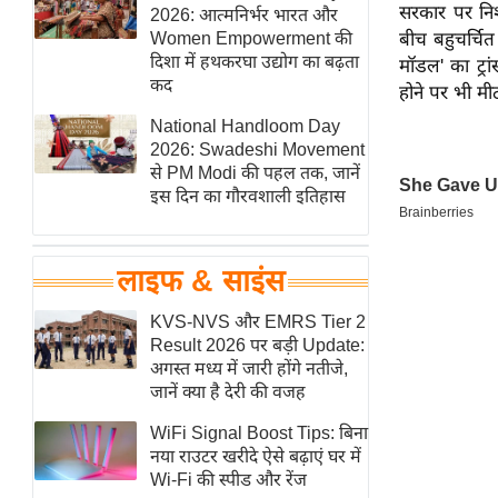
सरकार पर निश
हॉलीवुड
2026: आत्मनिर्भर भारत और
Women Empowerment की
बीच बहुचर्चि
फिल्म समीक्षा
दिशा में हथकरघा उद्योग का बढ़ता
मॉडल' का ट्रा
Breaking
कद
होने पर भी मी
News
National Handloom Day
लाइफस्टाइल
2026: Swadeshi Movement
से PM Modi की पहल तक, जानें
टेक्नॉलॉजी
इस दिन का गौरवशाली इतिहास
ब्यूटी/फैशन
घरेलू नुस्खे
लाइफ & साइंस
पर्यटन स्थल
फिटनेस मंत्रा
KVS-NVS और EMRS Tier 2
Result 2026 पर बड़ी Update:
रिलेशनशिप
अगस्त मध्य में जारी होंगे नतीजे,
राजनीति
जानें क्या है देरी की वजह
विश्लेषण
WiFi Signal Boost Tips: बिना
समसामयिक
नया राउटर खरीदे ऐसे बढ़ाएं घर में
Wi-Fi की स्पीड और रेंज
मातृभूमि