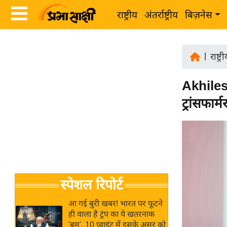
राष्ट्रीय
अंतर्राष्ट्रीय
बिज़नेस
Latest
ता
News
|
राष्ट्र
ज़ा
in
ख
Akhiles
Hindi
ब
ट्रांसफार
र
Hindi
राष्ट्रीय
News
अंतर्राष्ट्रीय
Live
बिज़नेस
उद्योग
Breaking
स्पेशल रिपोर्ट
जगत
News in
विशेषज्ञ
Hindi
आ गई बुरी खबर! भारत पर फूटने
राय
ही वाला है ट्रंप का ये खतरनाक
'बम', 10 प्वाइंट में इसके असर को