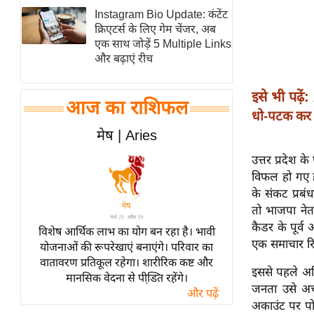
Instagram Bio Update: कंटेंट
स्तंभ
क्रिएटर्स के लिए गेम चेंजर, अब
एम.
एक साथ जोड़ें 5 Multiple Links
आर.
और बढ़ाएं रीच
आई.
इसे भी पढ़ें:
चाय पर
आज का राशिफल
धो-पटक कर 
समीक्षा
मेष | Aries
धर्म
ज्योतिष
उत्तर प्रदेश के
विफल हो गए है
प्रभु
के संकट प्रब
महिमा/
तो भाजपा नेता 
धर्मस्थल
कैडर के पूर्व
विशेष आर्थिक लाभ का योग बन रहा है। भावी
व्रत
एक समाचार रि
योजनाओं की रूपरेखाएं बनाएंगे। परिवार का
त्योहार
वातावरण प्रतिकूल रहेगा। शारीरिक कष्ट और
इससे पहले अख
मानसिक वेदना से पीडि़त रहेंगे।
राशिफल
जनता उसे अच्
और पढ़ें
विशेष
अकाउंट पर पो