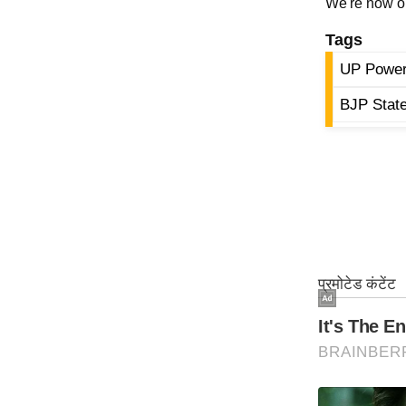
We're now 
ऑडियो
Tags
इंफ़ोग्राफ़िक
UP Power
राज्यों से
शहरों से
BJP Stat
वेब स्टोरी
कार्टून
Short
Videos
iOS App
About us
Contact Editor
Advertise
Privacy Policy
Grievance
Redressal