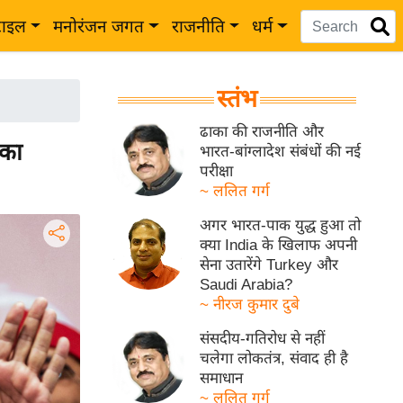
टाइल
मनोरंजन जगत
राजनीति
धर्म
स्तंभ
ढाका की राजनीति और
 का
भारत-बांग्लादेश संबंधों की नई
परीक्षा
~ ललित गर्ग
अगर भारत-पाक युद्ध हुआ तो
क्या India के खिलाफ अपनी
सेना उतारेंगे Turkey और
Saudi Arabia?
~ नीरज कुमार दुबे
संसदीय-गतिरोध से नहीं
चलेगा लोकतंत्र, संवाद ही है
समाधान
~ ललित गर्ग