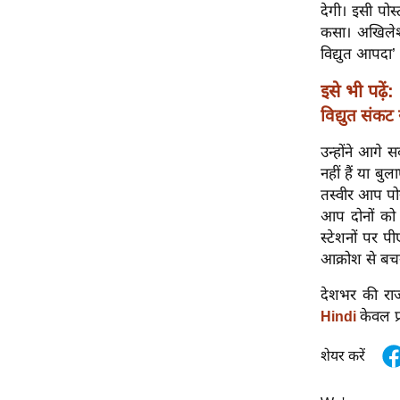
विश्लेषण
देगी। इसी पोस
कसा। अखिलेश 
ट्रेंडिंग
विद्युत आपदा’ 
Q
इसे भी पढ़ें:
u
विद्युत संकट
i
c
उन्होंने आगे 
k
नहीं हैं या ब
L
तस्वीर आप पो
i
आप दोनों को
n
स्टेशनों पर 
k
आक्रोश से बचन
s
देशभर की राज
विधानसभा
केवल प्
Hindi
चुनाव
शेयर करें
फोटो
वीडियो