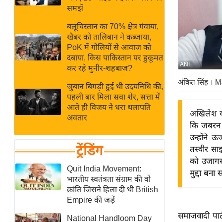
बजट
Hindi
समझें
खेल
News
बलूचिस्तान का 70% क्षेत्र गंवाया,
क्रिकेट
खैबर को तालिबान ने कब्जाया,
Hindi
IPL
PoK में गोलियों से आवाज को
दबाया, किस पाकिस्तान पर हुकूमत
Videos
2026
ANI
कर रहे मुनीर-शहबाज?
क्राइम
अंकित सिंह
। M
जुबान बिगड़ी हुई थी उदयनिधि की,
ई-पेपर
पहली बार मिला सवा शेर, सत्ता में
मिसाल बेमिसाल
आते ही विजय ने धरा थलापति
अखिलेश य
अवतार
शख्सियत
कि जबरन ज
यंग इंडिया
उन्होंने ऊ
ट्रेंडिंग
तस्वीर स
साहित्य जगत
को उजागर
ऑटो वर्ल्ड
Quit India Movement:
मुद्दा बना
भारतीय स्वतंत्रता संग्राम की वो
न्यूज ब्रीफ
क्रांति जिसने हिला दी थी British
मनोरंजन जगत
Empire की जड़ें
बॉलीवुड
समाजवादी पार्
National Handloom Day