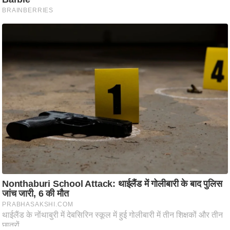
आ
र
.
आ
ई
.
चा
य
प
र
स
मी
क्षा
ध
र्म
ज्यो