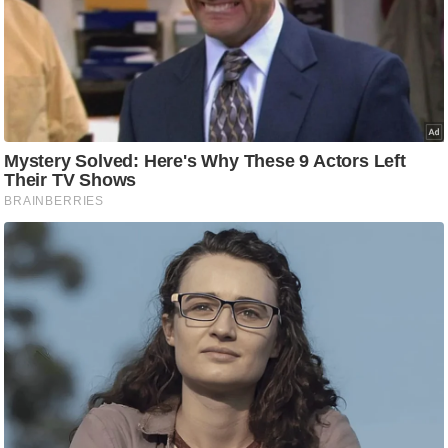
g
N
e
w
s
ला
इ
फ
स्टा
इ
ल
टे
क्नॉ
लॉ
जी
ब्यू
टी