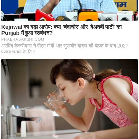
ट
ने
स
मं
त्रा
रि
ले
श
न
शि
प
रा
ज
नी
ति
वि
श्ले