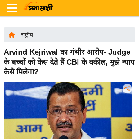
|
राष्ट्रीय
|
ता
Arvind Kejriwal का गंभीर आरोप- Judge
ज़ा
ख
के बच्चों को केस देते हैं CBI के वकील, मुझे न्याय
ब
कैसे मिलेगा?
र
रा
ष्ट्री
य
अं
त
र्रा
ष्ट्री