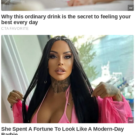
ष
ण
स
म
सा
म
यि
क
मा
तृ
भू
मि
स्तं
भ
ए
म
.