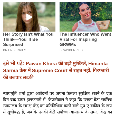
इ
म
ई
-
पे
प
र
मि
सा
इसे भी पढ़ें:
Pawan Khera की बढ़ीं मुश्किलें, Himanta
ल
Sarma केस में Supreme Court से राहत नहीं, गिरफ्तारी
की तलवार लटकी
बे
मि
न्यायमूर्ति शर्मा द्वारा आवेदनों पर अपना फैसला सुरक्षित रखने के एक
सा
दिन बाद दायर हलफनामे में, केजरीवाल ने कहा कि उनका बेटा सर्वोच्च
ल
न्यायालय के समक्ष केंद्र का प्रतिनिधित्व करने वाले ग्रुप ए वकील के रूप
श
में सूचीबद्ध है, जबकि उनकी बेटी सर्वोच्च न्यायालय के समक्ष केंद्र का