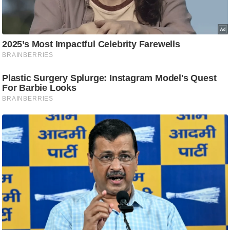
/
फै
श
न
घ
रे
लू
नु
स्खे
प
र्य
ट
न
स्थ
ल
फि