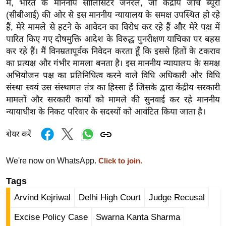
में, भारत के माननीय सॉलिसिटर जनरल, जो केंद्रीय जांच ब्यूरो
र्ल्ड
(सीबीआई) की ओर से इस माननीय न्यायालय के समक्ष उपस्थित हो रहे
न्यू
हैं, मेरे मामले से हटने के आवेदन का विरोध कर रहे हैं और मेरे पक्ष में
ज
पारित किए गए दोषमुक्ति आदेश के विरुद्ध पुनरीक्षण याचिका पर बहस
ब्री
कर रहे हैं। मैं विनम्रतापूर्वक निवेदन करता हूँ कि इससे हितों के टकराव
फ
का प्रत्यक्ष और गंभीर मामला बनता है। इस माननीय न्यायालय के समक्ष
अभियोजन पक्ष का प्रतिनिधित्व करने वाले विधि अधिकारी और विधि
म
संस्था स्वयं उस संस्थागत तंत्र का हिस्सा हैं जिसके द्वारा केंद्रीय सरकारी
नो
मामलों और सरकारी कार्यों को मामले की सुनवाई कर रहे माननीय
रं
न्यायाधीश के निकट परिवार के सदस्यों को आवंटित किया जाता है।
ज
न
शेयर करें
ज
ग
We're now on WhatsApp.
Click to join.
त
Tags
बॉ
Arvind Kejriwal
Delhi High Court
Judge Recusal
ली
वु
Excise Policy Case
Swarna Kanta Sharma