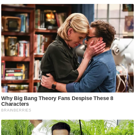
ति
ष
प्र
भु
म
हि
मा
/
ध
र्म
स्थ
ल
व्र
त
त्यो
हा
र