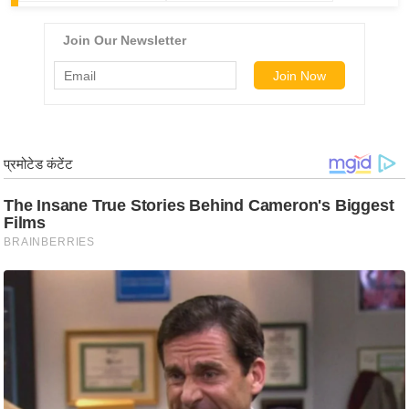
ड
हॉ
ली
वु
ड
फि
ल्म
स
मी
क्षा
B
r
e
a
k
i
n