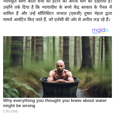
न्यायमूर्ति स्वर्ण कांता शर्मा को हटाने की अपनी मांग को दोहराया है।
य
उन्होंने तर्क दिया है कि न्यायाधीश के बच्चे केंद्र सरकार के पैनल में
ब
शामिल हैं और उन्हें सॉलिसिटर जनरल (एसजी) तुषार मेहता द्वारा
ज
मामले आवंटित किए जाते हैं, जो एजेंसी की ओर से अपील लड़ रहे हैं।
ट
खे
ल
क्रि
के
ट
I
P
L
2
0
2
6
क्रा