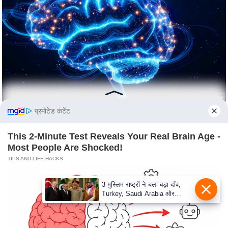
e
r
t
i
s
e
P
r
i
प्रमोटेड कंटेंट
v
a
This 2-Minute Test Reveals Your Real Brain Age -
Most People Are Shocked!
c
TIPS AND LIFE HACKS
y
P
3 मुस्लिम राष्ट्रों ने चला बड़ा दाँव,
o
Turkey, Saudi Arabia और
l
Pakistan के बीच Defence Pact
से दुनिया हैरान
i