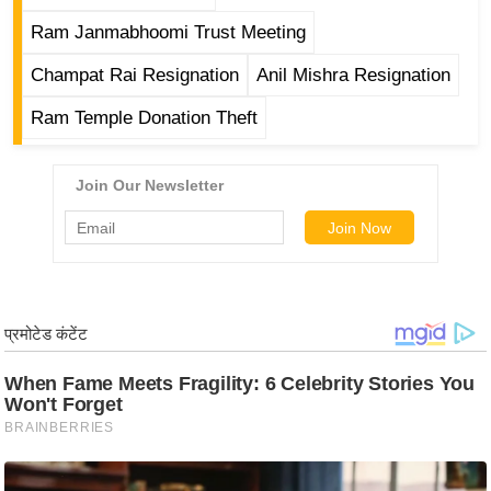
g
Ram Janmabhoomi Trust Meeting
N
e
Champat Rai Resignation
Anil Mishra Resignation
w
Ram Temple Donation Theft
s
ला
इ
फ
स्टा
इ
ल
टे
क्नॉ
लॉ
जी
ब्यू
टी