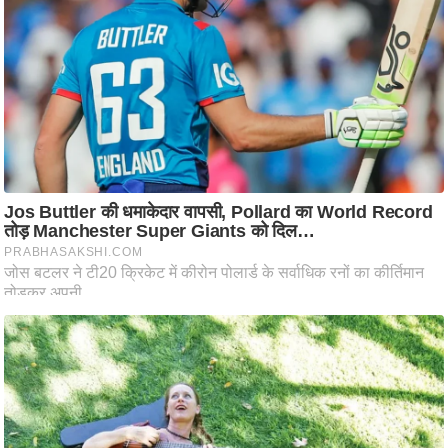
ष
ण
स
म
सा
म
यि
क
मा
तृ
भू
मि
स्तं
भ
ए
म
.