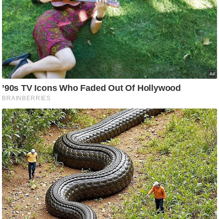
आ
र
.
आ
ई
.
चा
य
प
र
स
मी
क्षा
ध
र्म
ज्यो