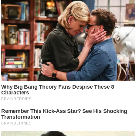
/
फै
श
न
घ
रे
लू
नु
स्खे
प
र्य
ट
न
स्थ
ल
फि