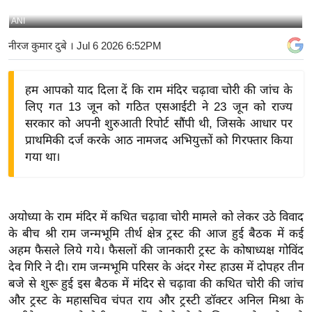
य
ANI
बि
नीरज कुमार दुबे
। Jul 6 2026 6:52PM
ज़
ने
हम आपको याद दिला दें कि राम मंदिर चढ़ावा चोरी की जांच के
स
लिए गत 13 जून को गठित एसआईटी ने 23 जून को राज्य
उ
सरकार को अपनी शुरुआती रिपोर्ट सौंपी थी, जिसके आधार पर
द्यो
प्राथमिकी दर्ज करके आठ नामजद अभियुक्तों को गिरफ्तार किया
ग
गया था।
ज
ग
त
अयोध्या के राम मंदिर में कथित चढ़ावा चोरी मामले को लेकर उठे विवाद
वि
के बीच श्री राम जन्मभूमि तीर्थ क्षेत्र ट्रस्ट की आज हुई बैठक में कई
शे
अहम फैसले लिये गये। फैसलों की जानकारी ट्रस्ट के कोषाध्यक्ष गोविंद
ष
देव गिरि ने दी। राम जन्मभूमि परिसर के अंदर गेस्ट हाउस में दोपहर तीन
ज्ञ
बजे से शुरू हुई इस बैठक में मंदिर से चढ़ावा की कथित चोरी की जांच
रा
और ट्रस्ट के महासचिव चंपत राय और ट्रस्टी डॉक्टर अनिल मिश्रा के