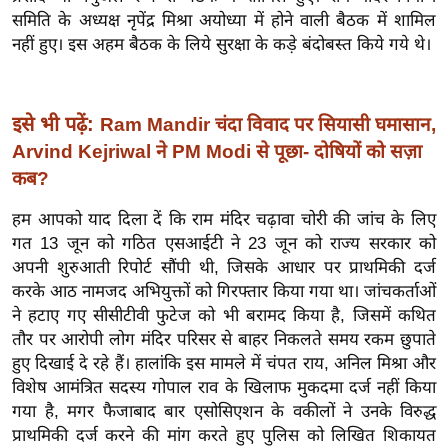
ख्सि
समिति के अध्यक्ष नृपेंद्र मिश्रा अयोध्या में होने वाली बैठक में शामिल
य
नहीं हुए। इस अहम बैठक के लिये सुरक्षा के कड़े बंदोबस्त किये गये थे।
त
यं
ग
इसे भी पढ़ें:
Ram Mandir चंदा विवाद पर सियासी घमासान,
इं
Arvind Kejriwal ने PM Modi से पूछा- दोषियों को सज़ा
डि
कब?
या
हम आपको याद दिला दें कि राम मंदिर चढ़ावा चोरी की जांच के लिए
सा
गत 13 जून को गठित एसआईटी ने 23 जून को राज्य सरकार को
हि
अपनी शुरुआती रिपोर्ट सौंपी थी, जिसके आधार पर प्राथमिकी दर्ज
त्य
करके आठ नामजद अभियुक्तों को गिरफ्तार किया गया था। जांचकर्ताओं
ज
ने हटाए गए सीसीटीवी फुटेज को भी बरामद किया है, जिसमें कथित
ग
तौर पर आरोपी लोग मंदिर परिसर से बाहर निकलते समय रकम छुपाते
त
हुए दिखाई दे रहे हैं। हालांकि इस मामले में चंपत राय, अनिल मिश्रा और
ऑ
विशेष आमंत्रित सदस्य गोपाल राव के खिलाफ मुकदमा दर्ज नहीं किया
गया है, मगर फैजाबाद बार एसोसिएशन के वकीलों ने उनके विरुद्ध
टो
प्राथमिकी दर्ज करने की मांग करते हुए पुलिस को लिखित शिकायत
व