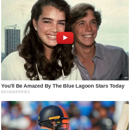
ट
ने
स
मं
त्रा
रि
ले
श
न
शि
प
रा
ज
नी
ति
वि
श्ले