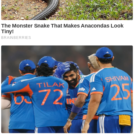
ति
ष
प्र
भु
म
हि
मा
/
ध
र्म
स्थ
ल
व्र
त
त्यो
हा
र