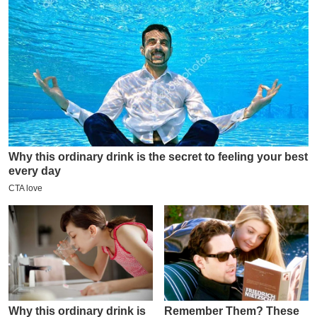
य
ब
ज
ट
खे
ल
क्रि
के
ट
I
P
L
2
0
2
6
क्रा