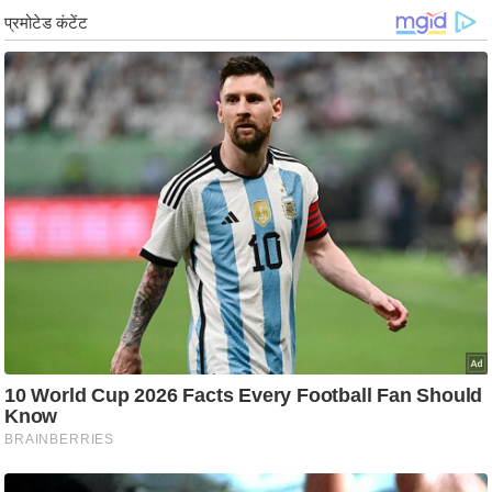
ड
हॉ
ली
वु
ड
फि
ल्म
स
मी
क्षा
B
r
e
a
k
i
n