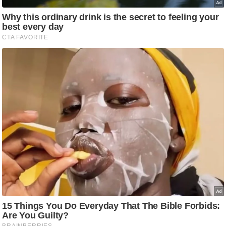
आ
र
.
आ
ई
.
चा
य
प
र
स
मी
क्षा
ध
र्म
ज्यो