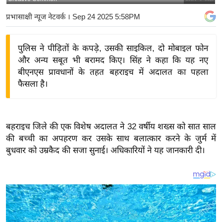
य
प्रभासाक्षी न्यूज नेटवर्क
। Sep 24 2025 5:58PM
बि
ज़
पुलिस ने पीड़ितों के कपड़े, उसकी साइकिल, दो मोबाइल फोन
ने
और अन्य सबूत भी बरामद किए। सिंह ने कहा कि यह नए
स
बीएनएस प्रावधानों के तहत बहराइच में अदालत का पहला
उ
फैसला है।
द्यो
ग
ज
बहराइच जिले की एक विशेष अदालत ने 32 वर्षीय शख्स को सात साल
ग
की बच्ची का अपहरण कर उसके साथ बलात्कार करने के जुर्म में
त
बुधवार को उम्रकैद की सजा सुनाई। अधिकारियों ने यह जानकारी दी।
वि
शे
ष
ज्ञ
रा