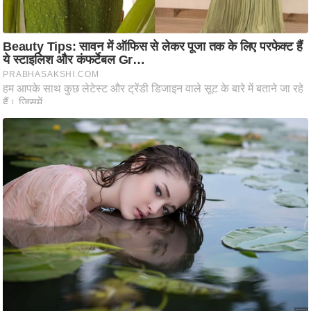
ष
ण
स
म
सा
म
यि
क
मा
तृ
भू
मि
स्तं
भ
ए
म
.