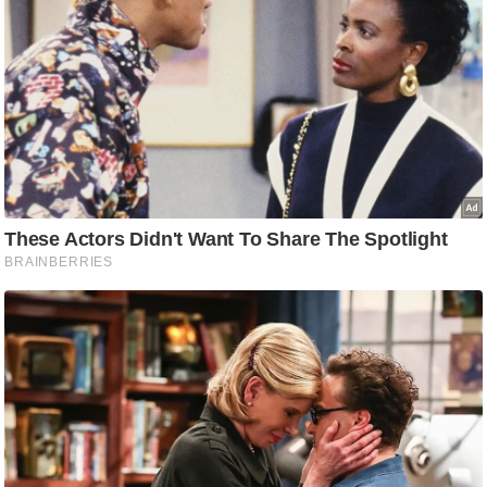
/
फै
श
न
घ
रे
लू
नु
स्खे
प
र्य
ट
न
स्थ
ल
फि