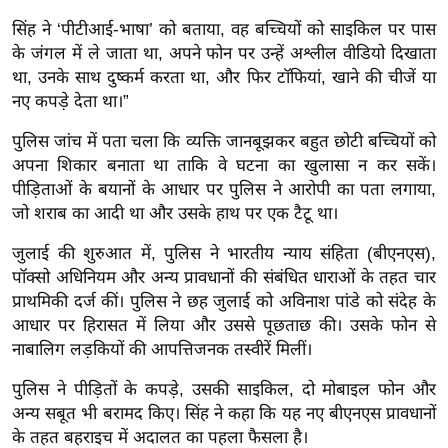
ख्सि
सिंह ने ‘पीटीआई-भाषा’ को बताया, वह बच्चियों को साइकिल पर पास
य
के जंगल में ले जाता था, अपने फोन पर उन्हें अश्लील वीडियो दिखाता
त
था, उनके साथ दुष्कर्म करता था, और फिर टॉफियां, खाने की चीजें या
यं
नए कपड़े देता था।”
ग
पुलिस जांच में पता चला कि व्यक्ति जानबूझकर बहुत छोटी बच्चियों को
इं
अपना शिकार बनाता था ताकि वे घटना का खुलासा न कर सकें।
डि
पीड़िताओं के बयानों के आधार पर पुलिस ने आरोपी का पता लगाया,
या
जो शराब का आदी था और उसके हाथ पर एक टैटू था।
सा
हि
जुलाई की शुरुआत में, पुलिस ने भारतीय न्याय संहिता (बीएनएस),
त्य
पॉक्सो अधिनियम और अन्य प्रावधानों की संबंधित धाराओं के तहत चार
प्राथमिकी दर्ज कीं। पुलिस ने छह जुलाई को अविनाश पांडे को संदेह के
ज
आधार पर हिरासत में लिया और उससे पूछताछ की। उसके फोन से
ग
नाबालिग लड़कियों की आपत्तिजनक तस्वीरें मिलीं।
त
ऑ
पुलिस ने पीड़ितों के कपड़े, उसकी साइकिल, दो मोबाइल फोन और
टो
अन्य सबूत भी बरामद किए। सिंह ने कहा कि यह नए बीएनएस प्रावधानों
के तहत बहराइच में अदालत का पहला फैसला है।
व