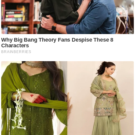
ट
ने
स
मं
त्रा
रि
ले
श
न
शि
प
रा
ज
नी
ति
वि
श्ले