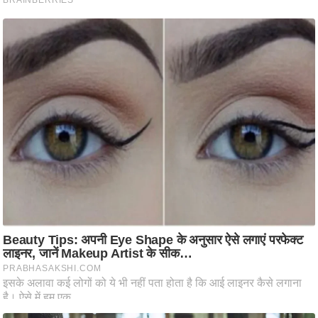
ति
ष
प्र
भु
म
हि
मा
/
ध
र्म
स्थ
ल
व्र
त
त्यो
हा
र