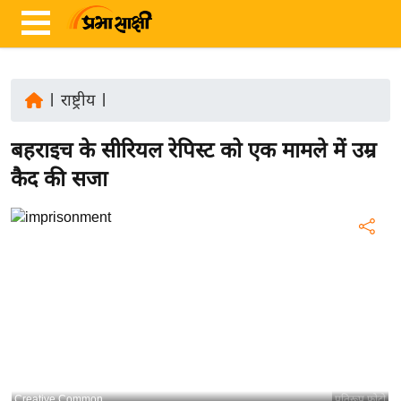
|
राष्ट्रीय
|
ता
बहराइच के सीरियल रेपिस्ट को एक मामले में उम्र
ज़ा
ख
कैद की सजा
ब
र
रा
ष्ट्री
य
अं
त
र्रा
ष्ट्री
Creative Common
प्रतिरूप फोटो