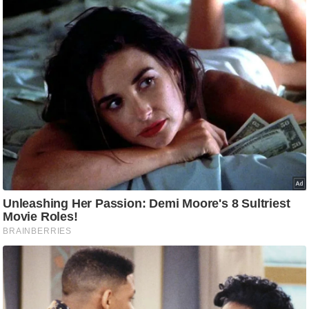
g
N
e
w
s
ला
इ
फ
स्टा
इ
ल
टे
क्नॉ
लॉ
जी
ब्यू
टी