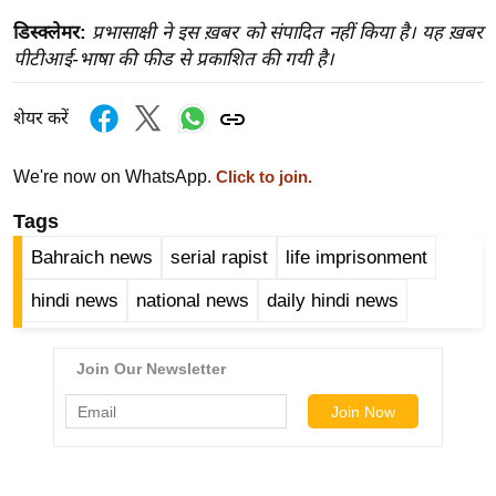
र्ल्ड
डिस्क्लेमर:
प्रभासाक्षी ने इस ख़बर को संपादित नहीं किया है। यह ख़बर
न्यू
पीटीआई-भाषा की फीड से प्रकाशित की गयी है।
ज
ब्री
शेयर करें
फ
म
We're now on WhatsApp.
Click to join.
नो
Tags
रं
Bahraich news
serial rapist
life imprisonment
ज
न
hindi news
national news
daily hindi news
ज
ग
त
बॉ
ली
वु