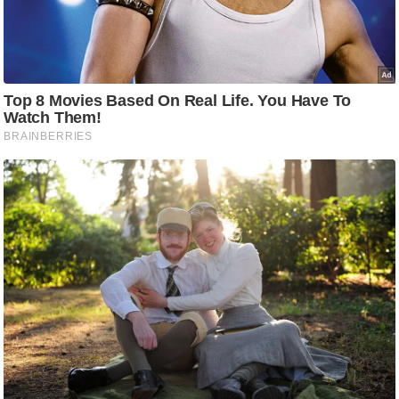
/
फै
श
न
घ
रे
लू
नु
स्खे
प
र्य
ट
न
स्थ
ल
फि