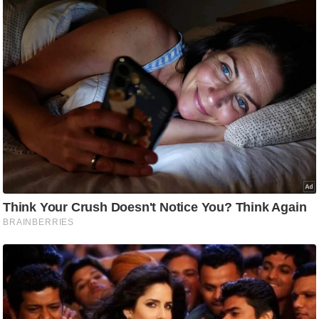
ड
हॉ
ली
वु
ड
फि
ल्म
स
मी
क्षा
B
r
e
a
k
i
n