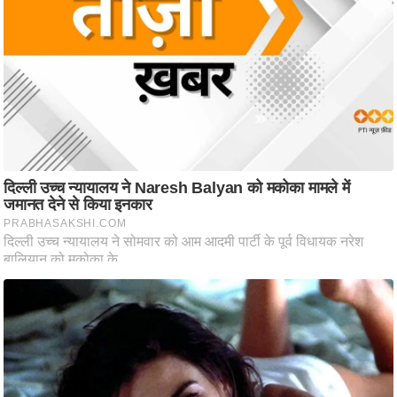
ति
ष
प्र
भु
म
हि
मा
/
ध
र्म
स्थ
ल
व्र
त
त्यो
हा
र