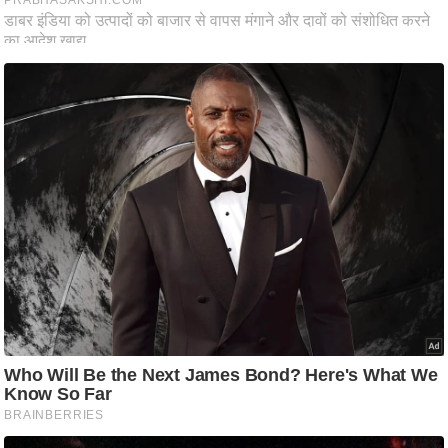
ष
ण
स
म
सा
म
यि
क
मा
तृ
भू
मि
स्तं
भ
ए
म
.