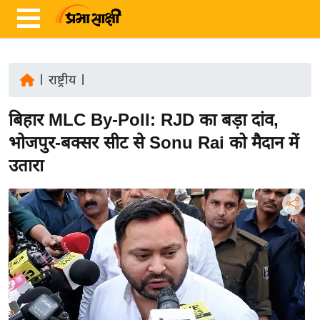
|
राष्ट्रीय
|
ता
बिहार MLC By-Poll: RJD का बड़ा दांव,
ज़ा
ख
भोजपुर-बक्सर सीट से Sonu Rai को मैदान में
ब
उतारा
र
रा
ष्ट्री
य
अं
त
र्रा
ष्ट्री