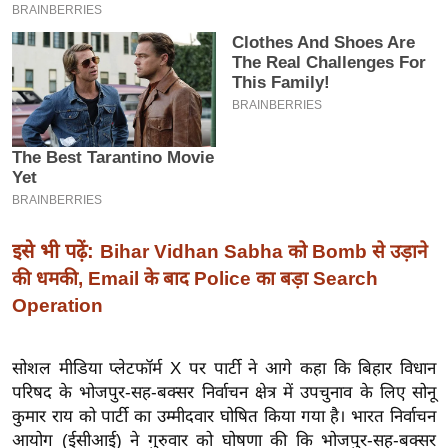
इ
म
ई
-
पे
प
र
मि
सा
इसे भी पढ़ें:
Bihar Vidhan Sabha को Bomb से उड़ाने
ल
की धमकी, Email के बाद Police का बड़ा Search
Operation
बे
मि
सोशल मीडिया प्लेटफॉर्म X पर पार्टी ने आगे कहा कि बिहार विधान
सा
परिषद के भोजपुर-सह-बक्सर निर्वाचन क्षेत्र में उपचुनाव के लिए सोनू
ल
कुमार राय को पार्टी का उम्मीदवार घोषित किया गया है। भारत निर्वाचन
श
आयोग (ईसीआई) ने गुरुवार को घोषणा की कि भोजपुर-सह-बक्सर