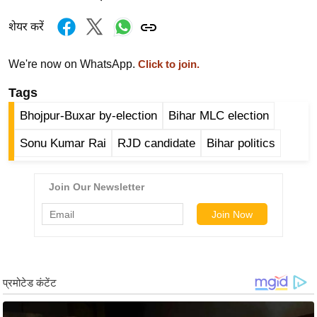
र्ल्ड
शेयर करें
न्यू
ज
We're now on WhatsApp.
Click to join.
ब्री
फ
Tags
म
Bhojpur-Buxar by-election
Bihar MLC election
नो
Sonu Kumar Rai
RJD candidate
Bihar politics
रं
ज
न
ज
ग
त
बॉ
ली
वु