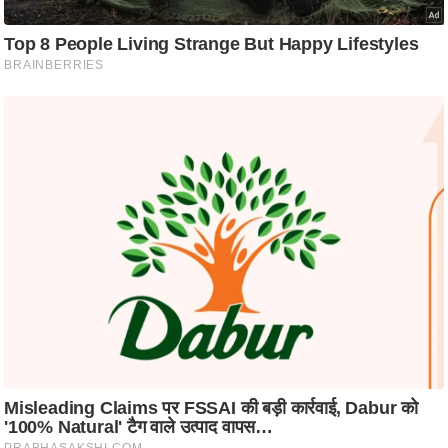
ट
ने
स
मं
त्रा
रि
ले
श
न
शि
प
रा
ज
नी
ति
वि
श्ले