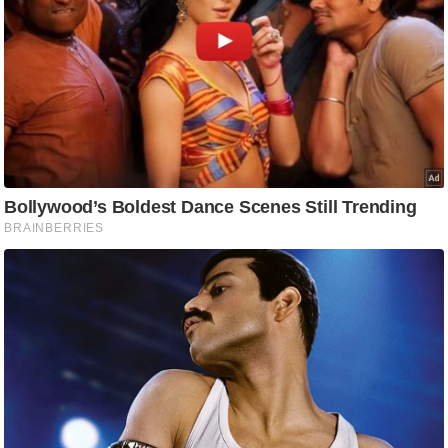
g
N
e
w
s
ला
इ
फ
स्टा
इ
ल
टे
क्नॉ
लॉ
जी
ब्यू
टी