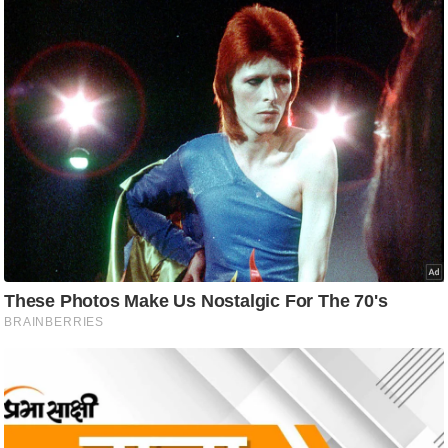
आ
र
.
आ
ई
.
चा
य
प
र
स
मी
क्षा
ध
र्म
ज्यो