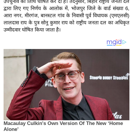
उपचुनाव की तिथि घोषित कर दी है। तदनुसार, बिहार राष्ट्रीय जनता दल
य
द्वारा लिए गए निर्णय के आलोक में, भोजपुर जिले के वार्ड संख्या 6,
ब
आरा नगर, मीरगंज, बानस्टल गांव के निवासी पूर्व विधायक (एमएलसी)
ज
लालदास राय के पुत्र सोनू कुमार राय को राष्ट्रीय जनता दल का अधिकृत
ट
उम्मीदवार घोषित किया जाता है।
खे
ल
क्रि
के
ट
I
P
L
2
0
2
6
क्रा