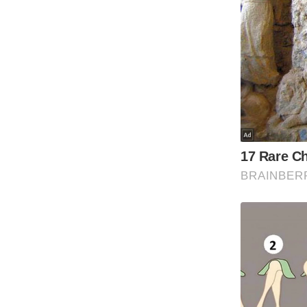
Code Of Ethics
RSS
Our Team
Expert Panel
Loksabhachunav
Android App