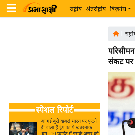
राष्ट्रीय
अंतर्राष्ट्रीय
बिज़नेस
Latest
ता
News
|
राष्ट्र
ज़ा
in
ख
परिसीमन 
Hindi
ब
संकट पर
र
Hindi
राष्ट्रीय
News
अंतर्राष्ट्रीय
Live
बिज़नेस
उद्योग
Breaking
स्पेशल रिपोर्ट
जगत
News in
विशेषज्ञ
Hindi
आ गई बुरी खबर! भारत पर फूटने
राय
ही वाला है ट्रंप का ये खतरनाक
'बम', 10 प्वाइंट में इसके असर को