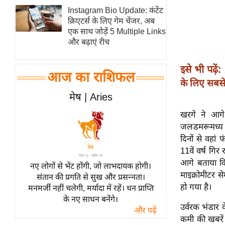
Instagram Bio Update: कंटेंट
स्तंभ
क्रिएटर्स के लिए गेम चेंजर, अब
एम.
एक साथ जोड़ें 5 Multiple Links
आर.
और बढ़ाएं रीच
आई.
इसे भी पढ़ें:
चाय पर
आज का राशिफल
के लिए सबसे
समीक्षा
मेष | Aries
धर्म
ज्योतिष
खरगे ने आगे
जलडमरूमध्य मे
प्रभु
दिनों से वहां
महिमा/
11वें वर्ष गि
धर्मस्थल
आगे बताया क
नए लोगों से भेंट होंगी, जो लाभदायक होगी।
व्रत
माइक्रोमीटर
संतान की प्रगति से सुख और प्रसन्नता।
त्योहार
हो गया है।
मनमर्जी नहीं चलेगी, मर्यादा में रहें। धन प्राप्ति
के नए साधन बनेंगे।
राशिफल
उर्वरक भंडार 
और पढ़ें
विशेष
कमी की खबरें 