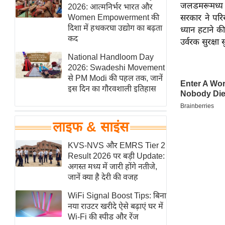
जलडमरूमध्य मे
हॉलीवुड
2026: आत्मनिर्भर भारत और
Women Empowerment की
सरकार ने पर
फिल्म समीक्षा
दिशा में हथकरघा उद्योग का बढ़ता
ध्यान हटाने 
Breaking
कद
उर्वरक सुरक्षा
News
National Handloom Day
लाइफस्टाइल
2026: Swadeshi Movement
से PM Modi की पहल तक, जानें
टेक्नॉलॉजी
इस दिन का गौरवशाली इतिहास
ब्यूटी/फैशन
घरेलू नुस्खे
लाइफ & साइंस
पर्यटन स्थल
फिटनेस मंत्रा
KVS-NVS और EMRS Tier 2
Result 2026 पर बड़ी Update:
रिलेशनशिप
अगस्त मध्य में जारी होंगे नतीजे,
राजनीति
जानें क्या है देरी की वजह
विश्लेषण
WiFi Signal Boost Tips: बिना
समसामयिक
नया राउटर खरीदे ऐसे बढ़ाएं घर में
Wi-Fi की स्पीड और रेंज
मातृभूमि