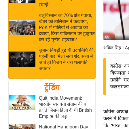
बजट
Hindi
समझें
खेल
News
बलूचिस्तान का 70% क्षेत्र गंवाया,
क्रिकेट
खैबर को तालिबान ने कब्जाया,
Hindi
IPL
PoK में गोलियों से आवाज को
दबाया, किस पाकिस्तान पर हुकूमत
Videos
2026
ANI
कर रहे मुनीर-शहबाज?
क्राइम
अंकित सिंह
। A
जुबान बिगड़ी हुई थी उदयनिधि की,
ई-पेपर
पहली बार मिला सवा शेर, सत्ता में
मिसाल बेमिसाल
आते ही विजय ने धरा थलापति
कांग्रेस 
अवतार
शख्सियत
विफलता' 
यंग इंडिया
उन्होंने 
ट्रेंडिंग
जलडमरूमध्
साहित्य जगत
ऑटो वर्ल्ड
Quit India Movement:
भारतीय स्वतंत्रता संग्राम की वो
न्यूज ब्रीफ
क्रांति जिसने हिला दी थी British
कांग्रेस अध्य
मनोरंजन जगत
Empire की जड़ें
करने में विफ
बॉलीवुड
कि भारत का 
National Handloom Day