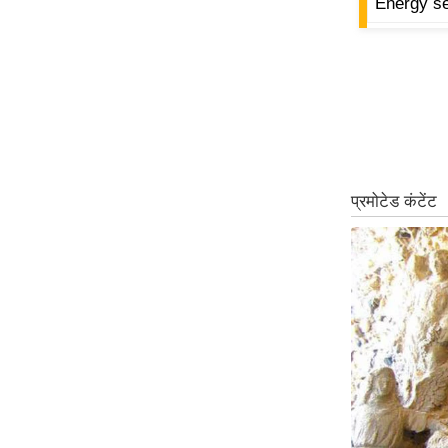
Energy se
ऑडियो
इंफ़ोग्राफ़िक
राज्यों से
शहरों से
वेब स्टोरी
कार्टून
Short
Videos
iOS App
About us
Contact Editor
Advertise
Privacy Policy
Grievance
Redressal