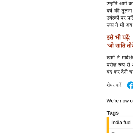
विश्लेषण
उन्होंने आगे 
वर्ष की तुलना
ट्रेंडिंग
उर्वरकों पर प
रूस ने भी अब उ
Q
u
इसे भी पढ़ें:
i
'जो शांति त
c
k
खार्गे ने मार्
L
परोक्ष रूप से
i
बंद कर देनी 
n
k
शेयर करें
s
We're now 
विधानसभा
चुनाव
Tags
फोटो
India fuel
वीडियो