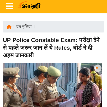
|
यंग इंडिया
|
ता
UP Police Constable Exam: परीक्षा देने
ज़ा
ख
से पहले जरूर जान लें ये Rules, बोर्ड ने दी
ब
अहम जानकारी
र
रा
ष्ट्री
य
अं
त
र्रा
ष्ट्री