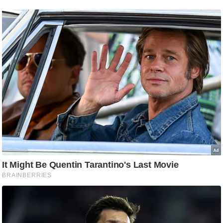
ष
ण
स
म
सा
म
यि
क
मा
तृ
भू
मि
स्तं
भ
ए
म
.