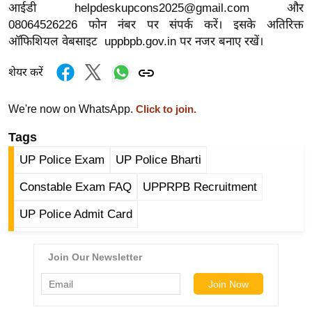
आईडी
helpdeskupcons2025@gmail.com
और
/
08064526226 फोन नंबर पर संपर्क करें। इसके अतिरिक्त
फै
ऑफिशियल वेबसाइट uppbpb.gov.in पर नजर बनाए रखें।
श
न
शेयर करें
घ
रे
We're now on WhatsApp.
Click to join.
लू
Tags
नु
UP Police Exam
UP Police Bharti
स्खे
प
Constable Exam FAQ
UPPRPB Recruitment
र्य
UP Police Admit Card
ट
न
स्थ
ल
फि