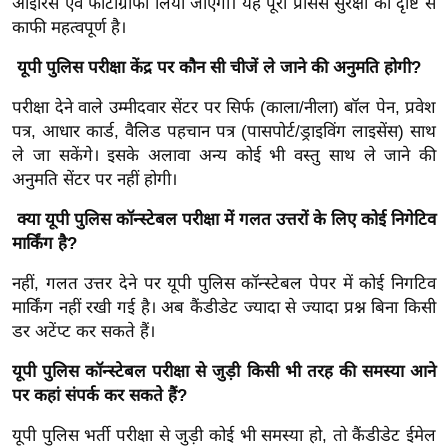
आइरिस एंव फोटोग्राफी लिया जाएगा। यह पूरा प्रोसेस सुरक्षा की दृष्टि से
g
काफी महत्वपूर्ण है।
N
e
यूपी पुलिस परीक्षा केंद्र पर कौन सी चीजें ले जाने की अनुमति होगी?
w
परीक्षा देने वाले उम्मीदवार सेंटर पर सिर्फ (काला/नीला) बॉल पेन, प्रवेश
s
पत्र, आधार कार्ड, वैलिड पहचान पत्र (पासपोर्ट/ड्राइविंग लाइसेंस) साथ
ला
ले जा सकेंगे। इसके अलावा अन्य कोई भी वस्तु साथ ले जाने की
इ
अनुमति सेंटर पर नहीं होगी।
फ
क्या यूपी पुलिस कॉन्स्टेबल परीक्षा में गलत उत्तरों के लिए कोई निगेटिव
स्टा
मार्किंग है?
इ
ल
नहीं, गलत उत्तर देने पर यूपी पुलिस कॉन्स्टेबल पेपर में कोई निगटिव
टे
मार्किंग नहीं रखी गई है। अब कैंडीडेट ज्यादा से ज्यादा प्रश्न बिना किसी
क्नॉ
डर अटेंप्ट कर सकते हैं।
लॉ
यूपी पुलिस कॉन्स्टेबल परीक्षा से जुड़ी किसी भी तरह की समस्या आने
जी
पर कहां संपर्क कर सकते हैं?
ब्यू
यूपी पुलिस भर्ती परीक्षा से जुड़ी कोई भी समस्या हो, तो कैंडीडेट ईमेल
टी