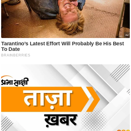
ति
ष
प्र
भु
म
हि
मा
/
ध
र्म
स्थ
ल
व्र
त
त्यो
हा
र