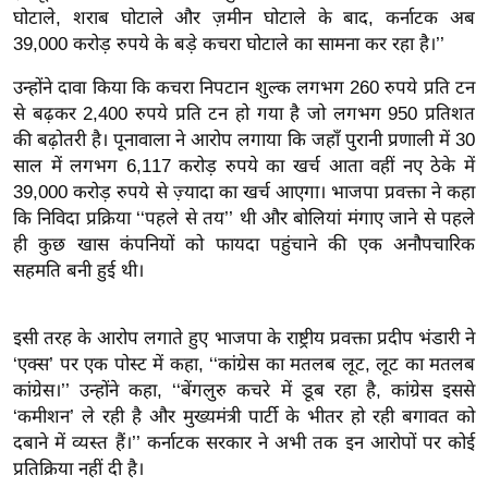
ख्सि
घोटाले, शराब घोटाले और ज़मीन घोटाले के बाद, कर्नाटक अब
य
39,000 करोड़ रुपये के बड़े कचरा घोटाले का सामना कर रहा है।’’
त
उन्होंने दावा किया कि कचरा निपटान शुल्क लगभग 260 रुपये प्रति टन
यं
से बढ़कर 2,400 रुपये प्रति टन हो गया है जो लगभग 950 प्रतिशत
ग
की बढ़ोतरी है। पूनावाला ने आरोप लगाया कि जहाँ पुरानी प्रणाली में 30
इं
साल में लगभग 6,117 करोड़ रुपये का खर्च आता वहीं नए ठेके में
डि
39,000 करोड़ रुपये से ज़्यादा का खर्च आएगा। भाजपा प्रवक्ता ने कहा
या
कि निविदा प्रक्रिया ‘‘पहले से तय’’ थी और बोलियां मंगाए जाने से पहले
ही कुछ खास कंपनियों को फायदा पहुंचाने की एक अनौपचारिक
सा
सहमति बनी हुई थी।
हि
त्य
ज
इसी तरह के आरोप लगाते हुए भाजपा के राष्ट्रीय प्रवक्ता प्रदीप भंडारी ने
ग
‘एक्स’ पर एक पोस्ट में कहा, ‘‘कांग्रेस का मतलब लूट, लूट का मतलब
त
कांग्रेस।’’ उन्होंने कहा, ‘‘बेंगलुरु कचरे में डूब रहा है, कांग्रेस इससे
‘कमीशन’ ले रही है और मुख्यमंत्री पार्टी के भीतर हो रही बगावत को
ऑ
दबाने में व्यस्त हैं।’’ कर्नाटक सरकार ने अभी तक इन आरोपों पर कोई
टो
प्रतिक्रिया नहीं दी है।
व