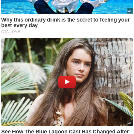
आ
र
.
आ
ई
.
चा
य
प
र
स
मी
क्षा
ध
र्म
ज्यो