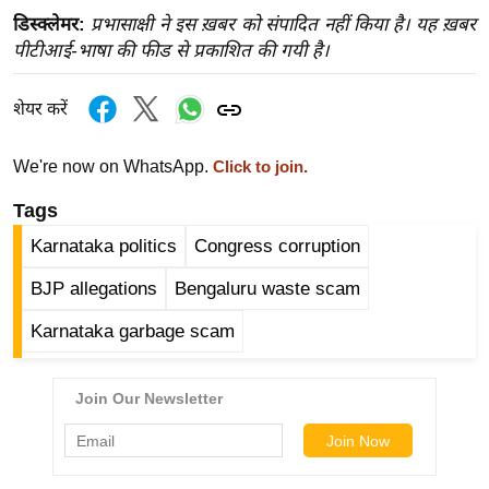
र्ल्ड
डिस्क्लेमर:
प्रभासाक्षी ने इस ख़बर को संपादित नहीं किया है। यह ख़बर
पीटीआई-भाषा की फीड से प्रकाशित की गयी है।
न्यू
ज
ब्री
शेयर करें
फ
We're now on WhatsApp.
Click to join.
म
नो
Tags
रं
Karnataka politics
Congress corruption
ज
न
BJP allegations
Bengaluru waste scam
ज
Karnataka garbage scam
ग
त
बॉ
ली
वु