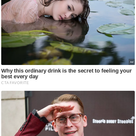
/
फै
श
न
घ
रे
लू
नु
स्खे
प
र्य
ट
न
स्थ
ल
फि