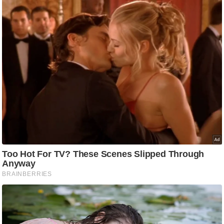
g
N
e
w
s
ला
इ
फ
स्टा
इ
ल
टे
क्नॉ
लॉ
जी
ब्यू
टी