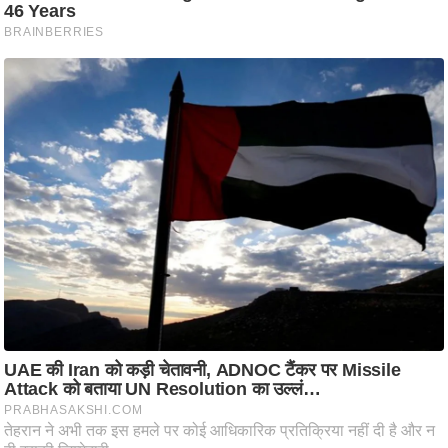
ति
ष
प्र
भु
म
हि
मा
/
ध
र्म
स्थ
ल
व्र
त
त्यो
हा
र