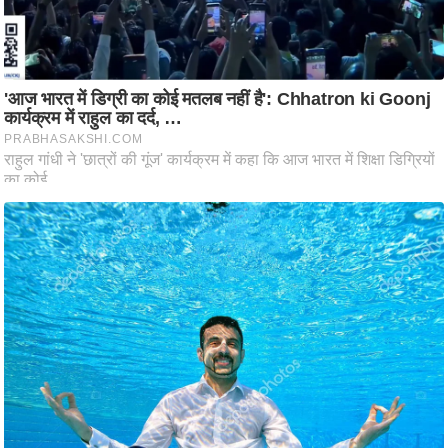
ष
ण
स
म
सा
म
यि
क
मा
तृ
भू
मि
स्तं
भ
ए
म
.