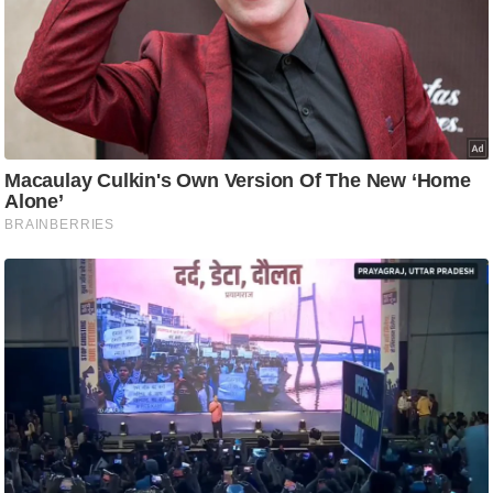
ट
ने
स
मं
त्रा
रि
ले
श
न
शि
प
रा
ज
नी
ति
वि
श्ले