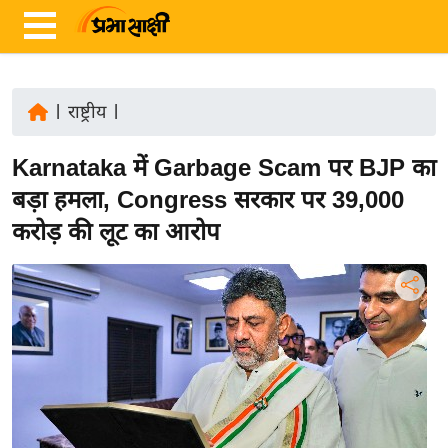
|
राष्ट्रीय
|
ता
Karnataka में Garbage Scam पर BJP का
ज़ा
ख
बड़ा हमला, Congress सरकार पर 39,000
ब
करोड़ की लूट का आरोप
र
रा
ष्ट्री
य
अं
त
र्रा
ष्ट्री