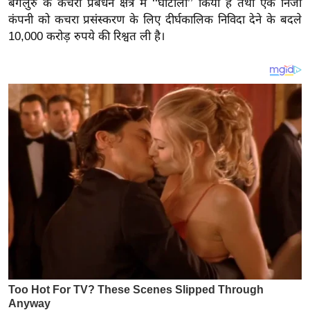
बेंगलुरु के कचरा प्रबंधन क्षेत्र में ‘‘घोटाला’’ किया है तथा एक निजी
य
कंपनी को कचरा प्रसंस्करण के लिए दीर्घकालिक निविदा देने के बदले
ब
10,000 करोड़ रुपये की रिश्वत ली है।
ज
ट
खे
ल
क्रि
के
ट
I
P
L
2
0
2
6
क्रा