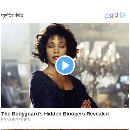
ड
हॉ
ली
वु
ड
फि
ल्म
स
मी
क्षा
B
r
e
a
k
i
n