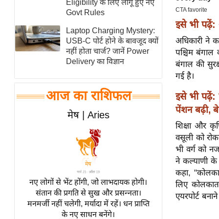
Eligibility के लिए लागू हुए नए
स्तंभ
Govt Rules
इसे भी पढ़ें:
एम.
Laptop Charging Mystery:
आर.
अधिकारी ने क
USB-C पोर्ट होने के बावजूद क्यों
नहीं होता चार्ज? जानें Power
पश्चिम बंगाल
आई.
Delivery का विज्ञान
बंगाल की सुरक
चाय पर
गई है।
समीक्षा
आज का राशिफल
इसे भी पढ़ें:
धर्म
पेंशन बढ़ी, 
ज्योतिष
मेष | Aries
शिक्षा और कृ
प्रभु
वसूली को रोक
महिमा/
भी वर्ग को न
धर्मस्थल
ने कल्याणी के 
व्रत
कहा, "कोलकाता
त्योहार
नए लोगों से भेंट होंगी, जो लाभदायक होगी।
लिए कोलकाता 
संतान की प्रगति से सुख और प्रसन्नता।
राशिफल
एयरपोर्ट बना
मनमर्जी नहीं चलेगी, मर्यादा में रहें। धन प्राप्ति
विशेष
के नए साधन बनेंगे।