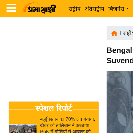
राष्ट्रीय
अंतर्राष्ट्रीय
बिज़नेस
Latest
ता
News
|
राष्ट्र
ज़ा
in
ख
Bengal B
Hindi
ब
Suvendu 
र
Hindi
राष्ट्रीय
News
अंतर्राष्ट्रीय
Live
बिज़नेस
उद्योग
Breaking
स्पेशल रिपोर्ट
जगत
News in
विशेषज्ञ
Hindi
बलूचिस्तान का 70% क्षेत्र गंवाया,
राय
खैबर को तालिबान ने कब्जाया,
PoK में गोलियों से आवाज को