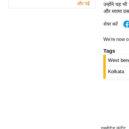
विश्लेषण
और पढ़ें
उन्होंने यह भ
ट्रेंडिंग
और श्यामा प्र
शेयर करें
Q
u
We're now 
i
c
Tags
k
West ben
L
i
Kolkata
n
k
s
विधानसभा
चुनाव
फोटो
वीडियो