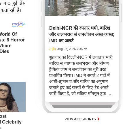
बाद हुई प्रेस
मिकता रही है।
Delhi-NCR की रफ्तार थमी, बारिश
और जलभराव से जनजीवन अस्त-व्यस्त;
IMD का अलर्ट
राष्ट्रीय
Aug 07, 2026 7:36PM
शुक्रवार को दिल्ली-NCR में लगातार भारी
बारिश से व्यापक जलभराव और भीषण
ट्रैफिक जाम ने जनजीवन को बुरी तरह
प्रभावित किया। IMD ने अगले 2 घंटों में
आंधी-तूफान व और बारिश का अनुमान
जताते हुए कई राज्यों के लिए 'रेड अलर्ट'
जारी किया है, जो सक्रिय मॉनसून ट्रफ़ और
चक्रवाती हवाओं के घेरे का परिणाम है,
जिससे यातायात बाधित होने के साथ-साथ
सफदरजंग अस्पताल में भी जलभराव की
स्थिति बनी।
VIEW ALL SHORTS