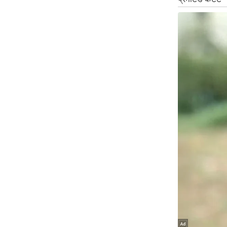
ऑडियो
इंफ़ोग्राफ़िक
राज्यों से
शहरों से
वेब स्टोरी
कार्टून
Short
Videos
iOS App
About us
Contact Editor
Advertise
Privacy Policy
Grievance
Redressal