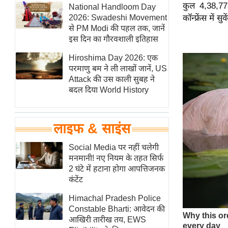
कुल 4,38,775
हॉलीवुड
National Handloom Day
2026: Swadeshi Movement
कॉन्फ्रेंस में
फिल्म समीक्षा
से PM Modi की पहल तक, जानें
Breaking
इस दिन का गौरवशाली इतिहास
News
Hiroshima Day 2026: एक
लाइफस्टाइल
परमाणु बम ने ली लाखों जानें, US
Attack की उस काली सुबह ने
टेक्नॉलॉजी
बदल दिया World History
ब्यूटी/फैशन
घरेलू नुस्खे
लाइफ & साइंस
पर्यटन स्थल
फिटनेस मंत्रा
Social Media पर नहीं चलेगी
मनमानी! नए नियम के तहत सिर्फ
रिलेशनशिप
2 घंटे में हटाना होगा आपत्तिजनक
राजनीति
कंटेंट
विश्लेषण
Himachal Pradesh Police
समसामयिक
Constable Bharti: आवेदन की
आखिरी तारीख तय, EWS
मातृभूमि