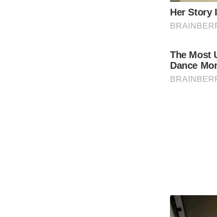
Code Of Ethics
RSS
Our Team
Expert Panel
Loksabhachunav
Android App