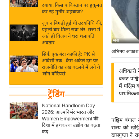
बजट
Hindi
दबाया, किस पाकिस्तान पर हुकूमत
खेल
News
कर रहे मुनीर-शहबाज?
क्रिकेट
जुबान बिगड़ी हुई थी उदयनिधि की,
Hindi
IPL
पहली बार मिला सवा शेर, सत्ता में
आते ही विजय ने धरा थलापति
Videos
2026
ANI
अवतार
क्राइम
अभिनय आकाश
सिर्फ एक बंदा काफ़ी है: PK से
ई-पेपर
ओवैसी तक...कैसे अकेले दम पर
मिसाल बेमिसाल
राजनीति का रुख बदलने में लगे ये
अधिकारी न
'लोन वॉरियर्स'
शख्सियत
बजट पश्चि
यंग इंडिया
में पश्चिम
ट्रेंडिंग
प्राथमिकता
साहित्य जगत
ऑटो वर्ल्ड
National Handloom Day
2026: आत्मनिर्भर भारत और
न्यूज ब्रीफ
Women Empowerment की
पश्चिम बंगाल
मनोरंजन जगत
दिशा में हथकरघा उद्योग का बढ़ता
राज्य की खोई 
कद
बॉलीवुड
दासगुप्ता ने 