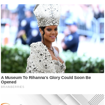
ट
ने
स
मं
त्रा
रि
ले
श
न
शि
प
रा
ज
नी
ति
वि
श्ले