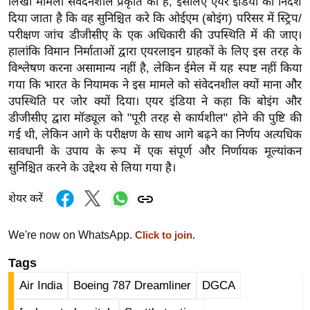
लिखा मामला संवेदनशील प्रकृति का है, इसलिए एयर इंडिया को निर्देश
र्ल्ड
दिया जाता है कि वह सुनिश्चित करे कि ओईएम (बोइंग) परिसर में स्ट्रिप/
न्यू
परीक्षण जांच डीजीसीए के एक अधिकारी की उपस्थिति में की जाए।
ज
हालांकि विमान निर्माताओं द्वारा एयरलाइन ग्राहकों के लिए इस तरह के
विश्लेषण करना असामान्य नहीं है, लेकिन ईमेल में यह स्पष्ट नहीं किया
ब्री
गया कि भारत के नियामक ने इस मामले को संवेदनशील क्यों माना और
फ
उपस्थिति पर जोर क्यों दिया। एयर इंडिया ने कहा कि बोइंग और
म
डीजीसीए द्वारा मॉड्यूल को "पूरी तरह से कार्यशील" होने की पुष्टि की
नो
गई थी, लेकिन आगे के परीक्षण के साथ आगे बढ़ने का निर्णय अत्यधिक
रं
सावधानी के उपाय के रूप में एक संपूर्ण और निर्णायक मूल्यांकन
ज
सुनिश्चित करने के उद्देश्य से लिया गया है।
न
ज
शेयर करें
ग
त
We're now on WhatsApp.
Click to join.
बॉ
Tags
ली
Air India
Boeing 787 Dreamliner
DGCA
वु