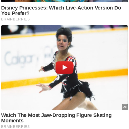
/
फै
श
न
घ
रे
लू
नु
स्खे
प
र्य
ट
न
स्थ
ल
फि