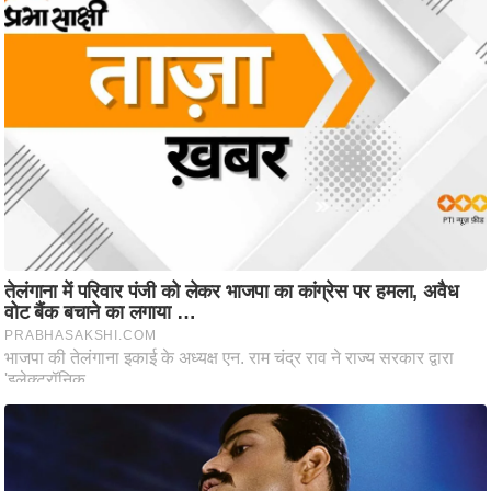
ष
ण
स
म
सा
म
यि
क
मा
तृ
भू
मि
स्तं
भ
ए
म
.