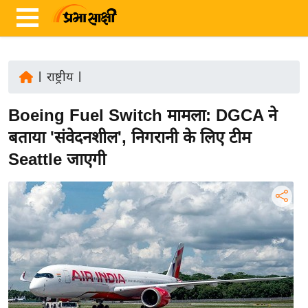
|
राष्ट्रीय
|
ता
Boeing Fuel Switch मामला: DGCA ने
ज़ा
ख
बताया 'संवेदनशील', निगरानी के लिए टीम
ब
Seattle जाएगी
र
रा
ष्ट्री
य
अं
त
र्रा
ष्ट्री