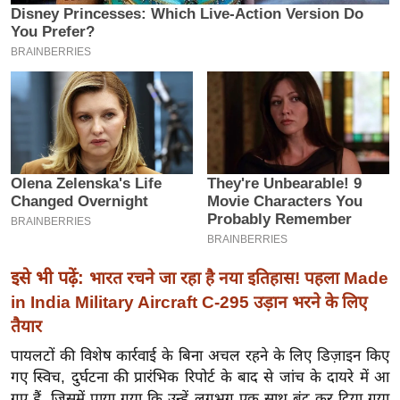
इ
म
ई
-
पे
प
र
मि
सा
ल
इसे भी पढ़ें:
भारत रचने जा रहा है नया इतिहास! पहला Made
बे
in India Military Aircraft C-295 उड़ान भरने के लिए
मि
तैयार
सा
ल
पायलटों की विशेष कार्रवाई के बिना अचल रहने के लिए डिज़ाइन किए
गए स्विच, दुर्घटना की प्रारंभिक रिपोर्ट के बाद से जांच के दायरे में आ
श
गए हैं, जिसमें पाया गया कि उन्हें लगभग एक साथ बंद कर दिया गया