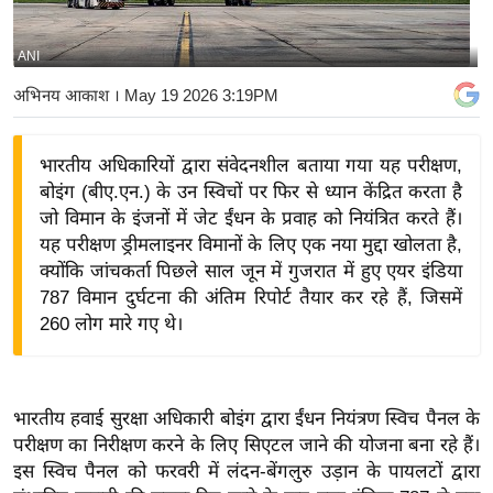
य
बि
ANI
ज़
अभिनय आकाश
। May 19 2026 3:19PM
ने
स
भारतीय अधिकारियों द्वारा संवेदनशील बताया गया यह परीक्षण,
उ
बोइंग (बीए.एन.) के उन स्विचों पर फिर से ध्यान केंद्रित करता है
द्यो
जो विमान के इंजनों में जेट ईंधन के प्रवाह को नियंत्रित करते हैं।
ग
यह परीक्षण ड्रीमलाइनर विमानों के लिए एक नया मुद्दा खोलता है,
ज
क्योंकि जांचकर्ता पिछले साल जून में गुजरात में हुए एयर इंडिया
ग
787 विमान दुर्घटना की अंतिम रिपोर्ट तैयार कर रहे हैं, जिसमें
त
260 लोग मारे गए थे।
वि
शे
ष
भारतीय हवाई सुरक्षा अधिकारी बोइंग द्वारा ईंधन नियंत्रण स्विच पैनल के
ज्ञ
परीक्षण का निरीक्षण करने के लिए सिएटल जाने की योजना बना रहे हैं।
रा
इस स्विच पैनल को फरवरी में लंदन-बेंगलुरु उड़ान के पायलटों द्वारा