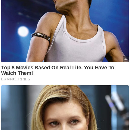
आ
र
.
आ
ई
.
चा
य
प
र
स
मी
क्षा
ध
र्म
ज्यो