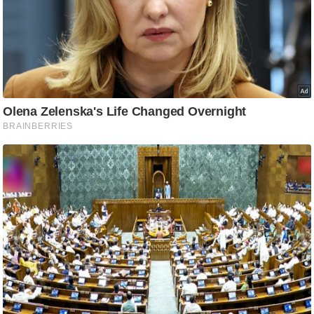
ति
ष
प्र
भु
म
हि
मा
/
ध
र्म
स्थ
ल
व्र
त
त्यो
हा
र