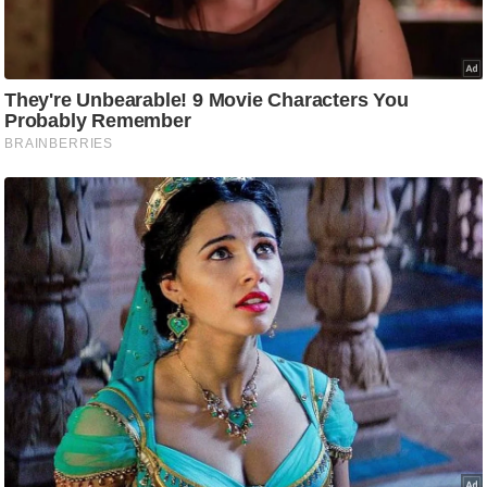
g
N
e
w
s
ला
इ
फ
स्टा
इ
ल
टे
क्नॉ
लॉ
जी
ब्यू
टी