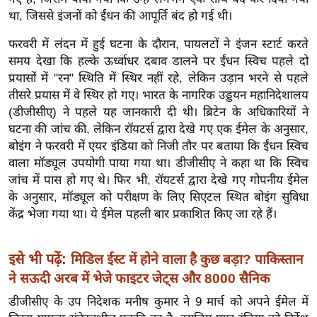
ख्सि
था, जिससे इंजनों को ईंधन की आपूर्ति बंद हो गई थी।
य
त
फरवरी में लंदन में हुई घटना के दौरान, पायलटों ने इंजन स्टार्ट करते
समय देखा कि हल्के ऊर्ध्वाधर दबाव डालने पर ईंधन स्विच पहले दो
यं
प्रयासों में "रन" स्थिति में स्थिर नहीं रहे, लेकिन उड़ान भरने से पहले
ग
तीसरे प्रयास में वे स्थिर हो गए। भारत के नागरिक उड्डयन महानिदेशालय
इं
(डीजीसीए) ने पहले यह जानकारी दी थी। ब्रिटेन के अधिकारियों ने
डि
घटना की जांच की, लेकिन रॉयटर्स द्वारा देखे गए एक ईमेल के अनुसार,
या
बोइंग ने फरवरी में एयर इंडिया को निजी तौर पर बताया कि ईंधन स्विच
सा
वाला मॉड्यूल उपयोगी पाया गया था। डीजीसीए ने कहा था कि स्विच
हि
जांच में पास हो गए थे। फिर भी, रॉयटर्स द्वारा देखे गए गोपनीय ईमेल
त्य
के अनुसार, मॉड्यूल को परीक्षण के लिए सिएटल स्थित बोइंग सुविधा
केंद्र भेजा गया था। ये ईमेल पहली बार प्रकाशित किए जा रहे हैं।
ज
ग
त
इसे भी पढ़ें:
मिडिल ईस्ट में होने वाला है कुछ बड़ा? पाकिस्तान
ऑ
ने सऊदी अरब में भेजे फाइटर जेट्स और 8000 सैनिक
टो
डीजीसीए के उप निदेशक मनीष कुमार ने 9 मार्च को अपने ईमेल में
व