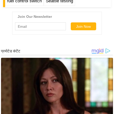
ड
fuel control switch
Seattle testing
हॉ
ली
वु
ड
फि
ल्म
स
मी
क्षा
B
r
e
a
k
i
n