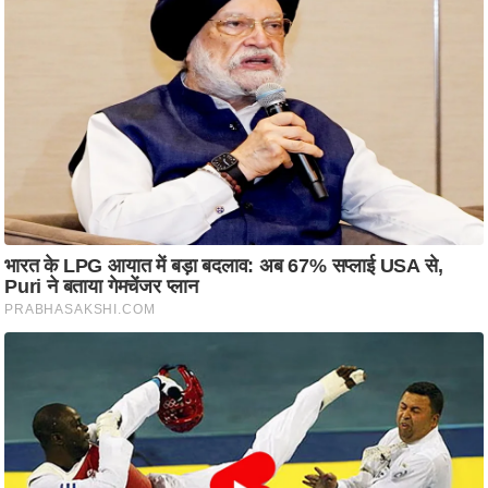
ति
ष
प्र
भु
म
हि
मा
/
ध
र्म
स्थ
ल
व्र
त
त्यो
हा
र