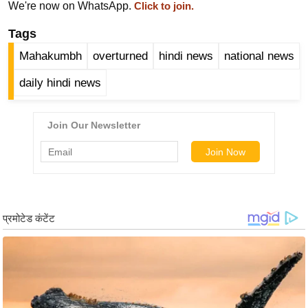
ख्सि
We're now on WhatsApp.
Click to join.
य
Tags
त
Mahakumbh
overturned
hindi news
national news
यं
ग
daily hindi news
इं
डि
या
सा
हि
त्य
ज
ग
त
ऑ
टो
व