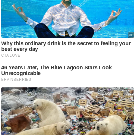
ड
हॉ
ली
वु
ड
फि
ल्म
स
मी
क्षा
B
r
e
a
k
i
n