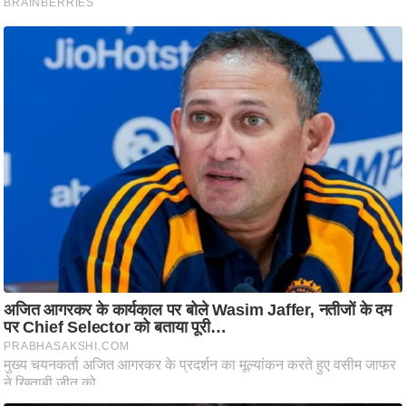
ष
ण
स
म
सा
म
यि
क
मा
तृ
भू
मि
स्तं
भ
ए
म
.