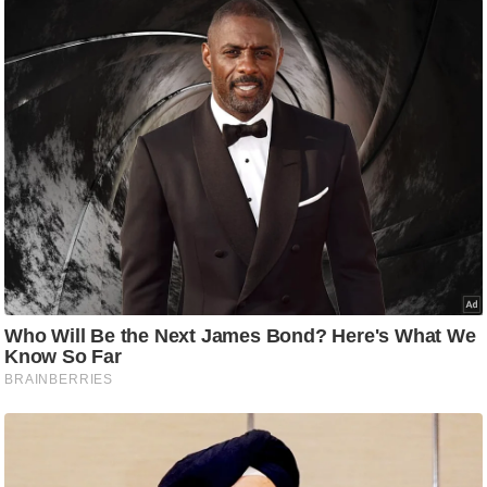
आ
र
.
आ
ई
.
चा
य
प
र
स
मी
क्षा
ध
र्म
ज्यो