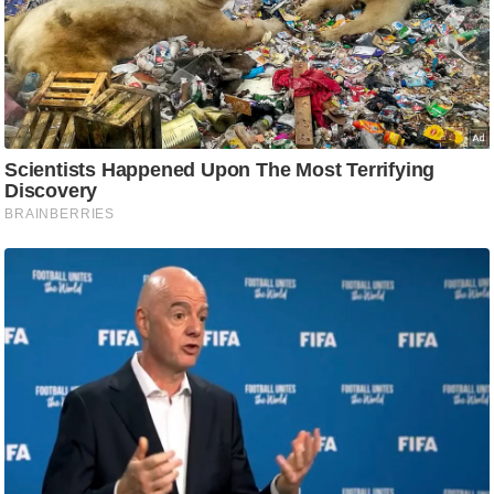
g
N
e
w
s
ला
इ
फ
स्टा
इ
ल
टे
क्नॉ
लॉ
जी
ब्यू
टी