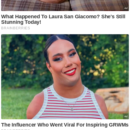
ट
ने
स
मं
त्रा
रि
ले
श
न
शि
प
रा
ज
नी
ति
वि
श्ले