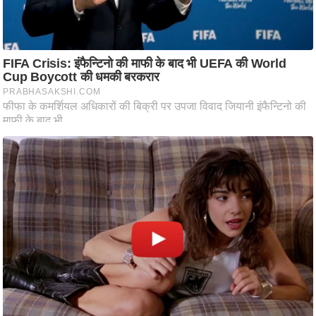
/
फै
श
न
घ
रे
लू
नु
स्खे
प
र्य
ट
न
स्थ
ल
फि