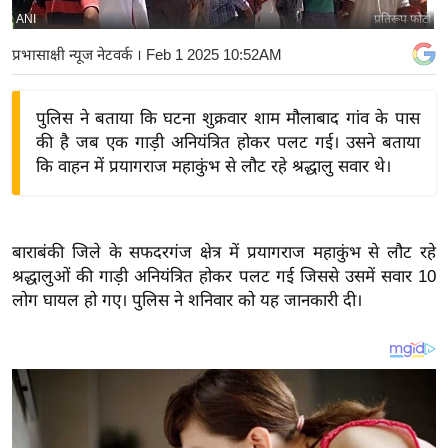
ANI
प्रतिरूप फोटो
य
बि
प्रभासाक्षी न्यूज नेटवर्क
। Feb 1 2025 10:52AM
ज़
ने
पुलिस ने बताया कि घटना शुक्रवार शाम मौलाबाद गांव के पास
स
की है जब एक गाड़ी अनियंत्रित होकर पलट गई। उसने बताया
उ
कि वाहन में प्रयागराज महाकुंभ से लौट रहे श्रद्धालु सवार थे।
द्यो
ग
ज
बाराबंकी जिले के सफदरगंज क्षेत्र में प्रयागराज महाकुंभ से लौट रहे
ग
श्रद्धालुओं की गाड़ी अनियंत्रित होकर पलट गई जिससे उसमें सवार 10
त
लोग घायल हो गए। पुलिस ने शनिवार को यह जानकारी दी।
वि
शे
ष
ज्ञ
रा