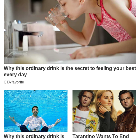
य
ब
ज
ट
खे
ल
क्रि
के
ट
I
P
L
2
0
2
6
क्रा