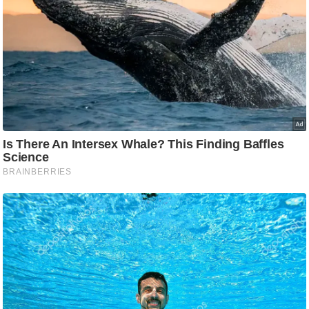
र्ल्ड
न्यू
ज
ब्री
फ
म
नो
रं
ज
न
ज
ग
त
बॉ
ली
वु