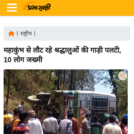
|
राष्ट्रीय
|
ता
महाकुंभ से लौट रहे श्रद्धालुओं की गाड़ी पलटी,
ज़ा
ख
10 लोग जख्मी
ब
र
रा
ष्ट्री
य
अं
त
र्रा
ष्ट्री