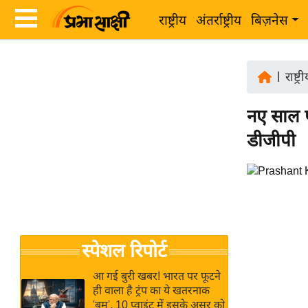
राष्ट्रीय
अंतर्राष्ट्रीय
बिज़नेस
Latest
ता
News
|
राष्ट्र
ज़ा
in
ख
नए साल पर
Hindi
ब
डीजीपी
र
Hindi
राष्ट्रीय
News
अंतर्राष्ट्रीय
Live
बिज़नेस
उद्योग
Breaking
स्पेशल रिपोर्ट
जगत
News in
विशेषज्ञ
Hindi
आ गई बुरी खबर! भारत पर फूटने
राय
ही वाला है ट्रंप का ये खतरनाक
'बम', 10 प्वाइंट में इसके असर को