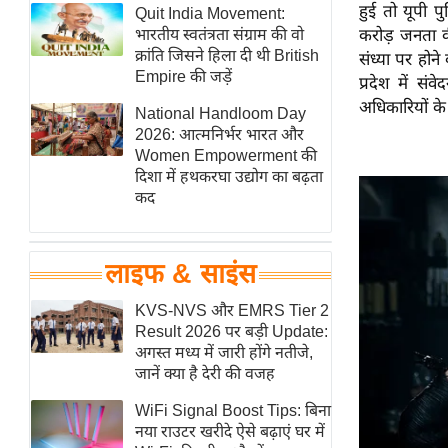
हुई तो यूपी 
हॉलीवुड
Quit India Movement:
भारतीय स्वतंत्रता संग्राम की वो
करोड़ जनता की
फिल्म समीक्षा
क्रांति जिसने हिला दी थी British
संध्या पर होन
Breaking
Empire की जड़ें
प्रदेश में स
News
अधिकारियों के 
National Handloom Day
लाइफस्टाइल
2026: आत्मनिर्भर भारत और
Women Empowerment की
टेक्नॉलॉजी
दिशा में हथकरघा उद्योग का बढ़ता
ब्यूटी/फैशन
कद
घरेलू नुस्खे
पर्यटन स्थल
लाइफ & साइंस
फिटनेस मंत्रा
KVS-NVS और EMRS Tier 2
रिलेशनशिप
Result 2026 पर बड़ी Update:
राजनीति
अगस्त मध्य में जारी होंगे नतीजे,
जानें क्या है देरी की वजह
विश्लेषण
समसामयिक
WiFi Signal Boost Tips: बिना
नया राउटर खरीदे ऐसे बढ़ाएं घर में
मातृभूमि