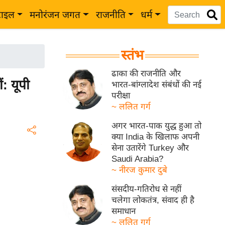
टाइल
मनोरंजन जगत
राजनीति
धर्म
स्तंभ
ढाका की राजनीति और
ं: यूपी
भारत-बांग्लादेश संबंधों की नई
परीक्षा
~ ललित गर्ग
अगर भारत-पाक युद्ध हुआ तो
क्या India के खिलाफ अपनी
सेना उतारेंगे Turkey और
Saudi Arabia?
~ नीरज कुमार दुबे
संसदीय-गतिरोध से नहीं
चलेगा लोकतंत्र, संवाद ही है
समाधान
~ ललित गर्ग