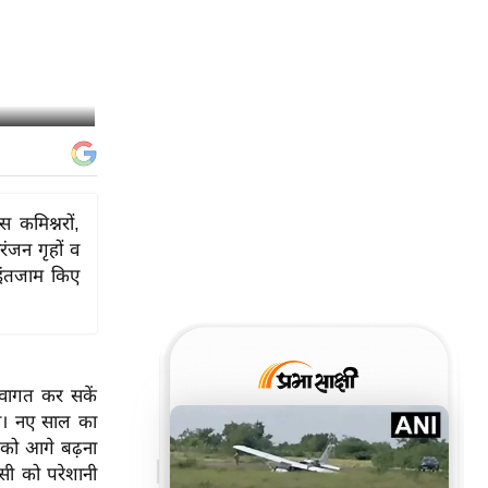
 कमिश्नरों,
ंजन गृहों व
ष इंतजाम किए
ागत कर सकें
ा। नए साल का
पको आगे बढ़ना
ी को परेशानी