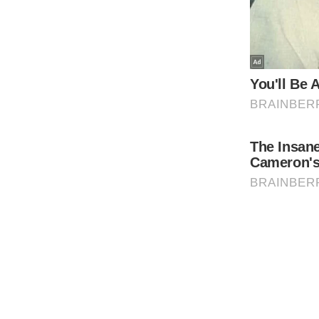
Code Of Ethics
RSS
Our Team
Expert Panel
Loksabhachunav
Android App