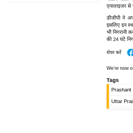
विश्लेषण
एनालाइजर से च
ट्रेंडिंग
डीजीपी ने अपने
इसलिए इन स्थान
Q
भी निगरानी क
u
की 24 घंटे न
i
c
शेयर करें
k
L
We're now 
i
n
Tags
k
Prashant
s
Uttar Pra
विधानसभा
चुनाव
फोटो
वीडियो