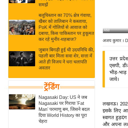
बजट
Hindi
समझें
खेल
News
बलूचिस्तान का 70% क्षेत्र गंवाया,
क्रिकेट
खैबर को तालिबान ने कब्जाया,
Hindi
IPL
PoK में गोलियों से आवाज को
ANI
दबाया, किस पाकिस्तान पर हुकूमत
Videos
2026
कर रहे मुनीर-शहबाज?
अजय कुमार
। D
क्राइम
जुबान बिगड़ी हुई थी उदयनिधि की,
ई-पेपर
पहली बार मिला सवा शेर, सत्ता में
उत्तर प्र
मिसाल बेमिसाल
आते ही विजय ने धरा थलापति
एसपी, डीआ
अवतार
शख्सियत
भीड़-भाड़ 
यंग इंडिया
जाये।
ट्रेंडिंग
साहित्य जगत
ऑटो वर्ल्ड
Nagasaki Day: US ने जब
Nagasaki पर गिराया 'Fat
लखनऊ। 2024
न्यूज ब्रीफ
Man' परमाणु बम, जिसने बदल
इसके लिए आप
मनोरंजन जगत
दिया World History का पूरा
स्वागत हुड़द
चेहरा
बॉलीवुड
और अपना लक्