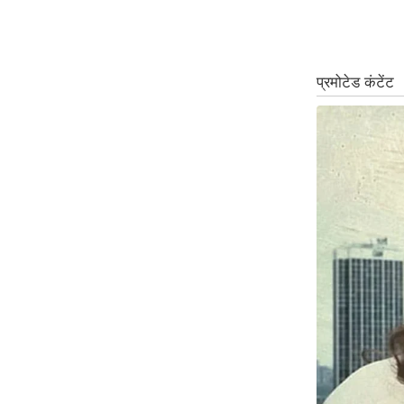
ऑडियो
इंफ़ोग्राफ़िक
राज्यों से
शहरों से
वेब स्टोरी
कार्टून
Short
Videos
iOS App
About us
Contact Editor
Advertise
Privacy Policy
Grievance
Redressal