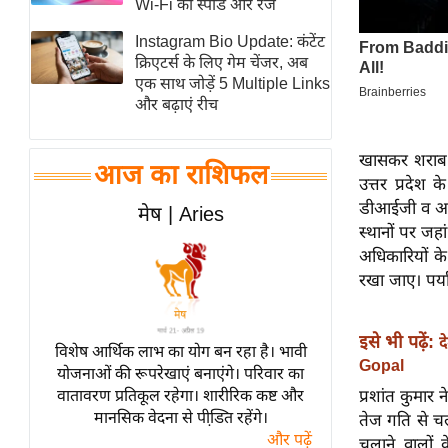
Wi-Fi की स्पीड और रेंज
स्तंभ
Instagram Bio Update: कंटेंट
एम.
क्रिएटर्स के लिए गेम चेंजर, अब
आर.
एक साथ जोड़ें 5 Multiple Links
और बढ़ाएं रीच
आई.
चाय पर
खासकर शराब प
समीक्षा
आज का राशिफल
उत्तर प्रदेश 
धर्म
डीआईजी व आईजी
मेष | Aries
ज्योतिष
स्थानों पर जहा
अधिकारियों के
प्रभु
रखा जाए। पर्या
महिमा/
धर्मस्थल
इसे भी पढ़ें:
व्रत
द
विशेष आर्थिक लाभ का योग बन रहा है। भावी
Gopal
त्योहार
योजनाओं की रूपरेखाएं बनाएंगे। परिवार का
प्रशांत कुमार
वातावरण प्रतिकूल रहेगा। शारीरिक कष्ट और
राशिफल
मानसिक वेदना से पीडि़त रहेंगे।
तेज गति से चल
विशेष
और पढ़ें
चलाने वालों