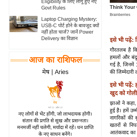
Eligibility के लिए लागू हुए नए
स्तंभ
Govt Rules
एम.
Laptop Charging Mystery:
आर.
USB-C पोर्ट होने के बावजूद क्यों
नहीं होता चार्ज? जानें Power
आई.
Delivery का विज्ञान
इसे भी पढ़ें:
चाय पर
गौरतलब है कि
समीक्षा
हमलों और बंद
आज का राशिफल
धर्म
गई है, जिनमे
ज्योतिष
मेष | Aries
की जिम्मेदारी 
प्रभु
इसे भी पढ़ें:
महिमा/
खुद को गोली
धर्मस्थल
झाओ ने कहा, 
व्रत
हुई है। हमें 
त्योहार
नए लोगों से भेंट होंगी, जो लाभदायक होगी।
नागरिकों की स
संतान की प्रगति से सुख और प्रसन्नता।
राशिफल
खतरों से निप
मनमर्जी नहीं चलेगी, मर्यादा में रहें। धन प्राप्ति
विशेष
आतंकवाद का अड
के नए साधन बनेंगे।