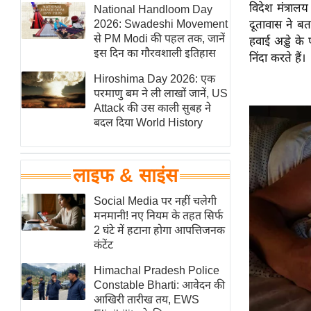
विदेश मंत्राल
हॉलीवुड
National Handloom Day
2026: Swadeshi Movement
दूतावास ने ब
फिल्म समीक्षा
से PM Modi की पहल तक, जानें
हवाई अड्डे के 
Breaking
इस दिन का गौरवशाली इतिहास
निंदा करते हैं।
News
Hiroshima Day 2026: एक
लाइफस्टाइल
परमाणु बम ने ली लाखों जानें, US
Attack की उस काली सुबह ने
टेक्नॉलॉजी
बदल दिया World History
ब्यूटी/फैशन
घरेलू नुस्खे
लाइफ & साइंस
पर्यटन स्थल
फिटनेस मंत्रा
Social Media पर नहीं चलेगी
मनमानी! नए नियम के तहत सिर्फ
रिलेशनशिप
2 घंटे में हटाना होगा आपत्तिजनक
राजनीति
कंटेंट
विश्लेषण
Himachal Pradesh Police
समसामयिक
Constable Bharti: आवेदन की
आखिरी तारीख तय, EWS
मातृभूमि