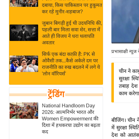
बजट
Hindi
दबाया, किस पाकिस्तान पर हुकूमत
खेल
News
कर रहे मुनीर-शहबाज?
क्रिकेट
जुबान बिगड़ी हुई थी उदयनिधि की,
Hindi
IPL
पहली बार मिला सवा शेर, सत्ता में
आते ही विजय ने धरा थलापति
Videos
2026
अवतार
क्राइम
प्रभासाक्षी न्यूज 
सिर्फ एक बंदा काफ़ी है: PK से
ई-पेपर
ओवैसी तक...कैसे अकेले दम पर
मिसाल बेमिसाल
राजनीति का रुख बदलने में लगे ये
चीन ने काब
'लोन वॉरियर्स'
शख्सियत
सुरक्षा स
यंग इंडिया
तबाह देश 
ट्रेंडिंग
काम करेगा
साहित्य जगत
ऑटो वर्ल्ड
National Handloom Day
2026: आत्मनिर्भर भारत और
न्यूज ब्रीफ
Women Empowerment की
बीजिंग। चीन न
मनोरंजन जगत
दिशा में हथकरघा उद्योग का बढ़ता
में सुरक्षा स
कद
बॉलीवुड
देश को आतंकव