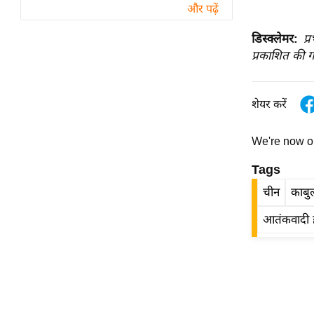
विश्लेषण
और पढ़ें
ट्रेंडिंग
डिस्क्लेमर:
प्
प्रकाशित की ग
Q
u
i
शेयर करें
c
k
We're now 
L
i
Tags
n
चीन
काबु
k
s
आतंकवादी
विधानसभा
चुनाव
फोटो
वीडियो