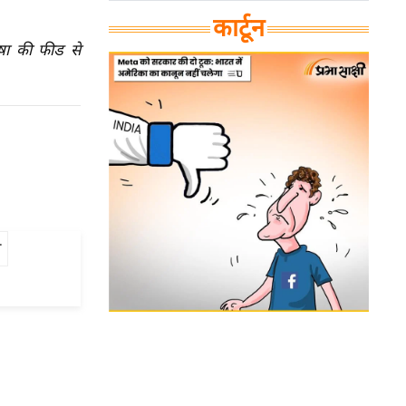
कार्टून
ाषा की फीड से
न