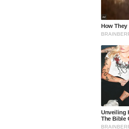
Code Of Ethics
RSS
Our Team
Expert Panel
Loksabhachunav
Android App