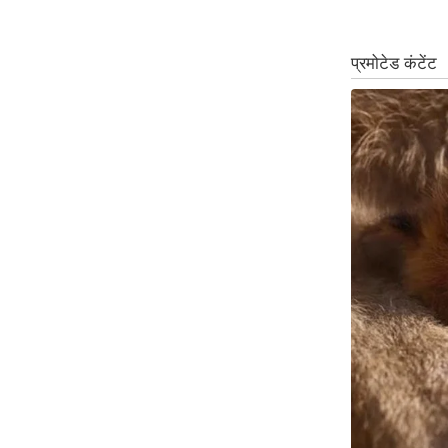
ऑडियो
इंफ़ोग्राफ़िक
राज्यों से
शहरों से
वेब स्टोरी
कार्टून
Short
Videos
iOS App
About us
Contact Editor
Advertise
Privacy Policy
Grievance
Redressal