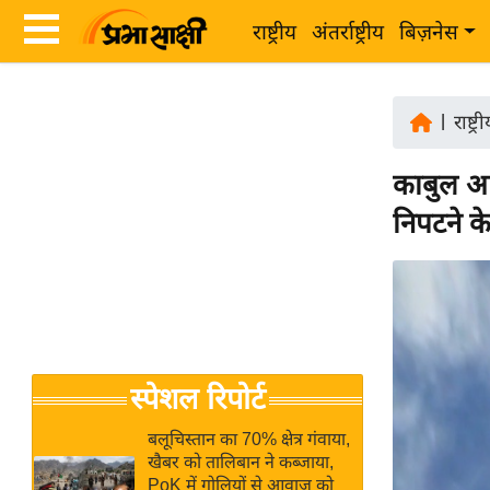
राष्ट्रीय
अंतर्राष्ट्रीय
बिज़नेस
Latest
ता
News
|
राष्ट्र
ज़ा
in
ख
काबुल आत
Hindi
ब
निपटने के
र
Hindi
राष्ट्रीय
News
अंतर्राष्ट्रीय
Live
बिज़नेस
उद्योग
Breaking
स्पेशल रिपोर्ट
जगत
News in
विशेषज्ञ
Hindi
बलूचिस्तान का 70% क्षेत्र गंवाया,
राय
खैबर को तालिबान ने कब्जाया,
PoK में गोलियों से आवाज को