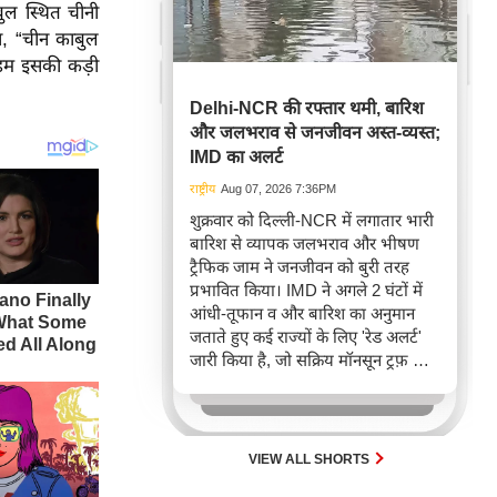
बुल स्थित चीनी
ा, “चीन काबुल
ं। हम इसकी कड़ी
Delhi-NCR की रफ्तार थमी, बारिश
और जलभराव से जनजीवन अस्त-व्यस्त;
IMD का अलर्ट
राष्ट्रीय
Aug 07, 2026 7:36PM
शुक्रवार को दिल्ली-NCR में लगातार भारी
बारिश से व्यापक जलभराव और भीषण
ट्रैफिक जाम ने जनजीवन को बुरी तरह
प्रभावित किया। IMD ने अगले 2 घंटों में
आंधी-तूफान व और बारिश का अनुमान
जताते हुए कई राज्यों के लिए 'रेड अलर्ट'
जारी किया है, जो सक्रिय मॉनसून ट्रफ़ और
चक्रवाती हवाओं के घेरे का परिणाम है,
जिससे यातायात बाधित होने के साथ-साथ
सफदरजंग अस्पताल में भी जलभराव की
स्थिति बनी।
VIEW ALL SHORTS