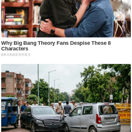
ति
ष
प्र
भु
म
हि
मा
/
ध
र्म
स्थ
ल
व्र
त
त्यो
हा
र