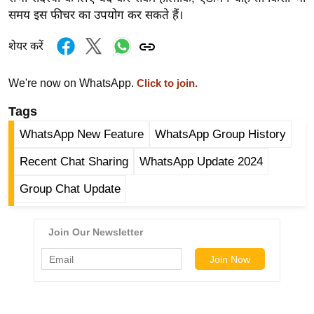
र्ल्ड
समय इस फीचर का उपयोग कर सकते हैं।
न्यू
शेयर करें
ज
ब्री
We're now on WhatsApp.
Click to join.
फ
म
Tags
नो
WhatsApp New Feature
WhatsApp Group History
रं
Recent Chat Sharing
WhatsApp Update 2024
ज
न
Group Chat Update
ज
ग
त
बॉ
ली
वु