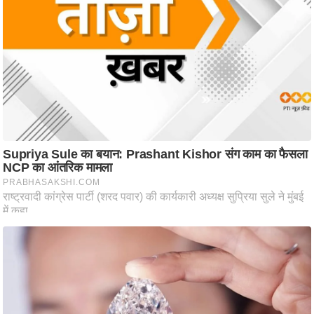
ट
ने
स
मं
त्रा
रि
ले
श
न
शि
प
रा
ज
नी
ति
वि
श्ले