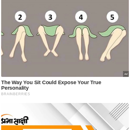
/
फै
श
न
घ
रे
लू
नु
स्खे
प
र्य
ट
न
स्थ
ल
फि