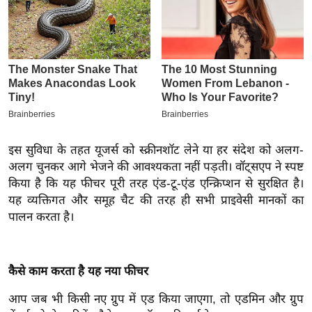
इ
म
ई
-
पे
प
र
इस सुविधा के तहत यूजर्स को स्क्रीनशॉट लेने या हर संदेश को अलग-
मि
अलग चुनकर आगे भेजने की आवश्यकता नहीं पड़ती। वॉट्सएप ने स्पष्ट
सा
किया है कि यह फीचर पूरी तरह एंड-टू-एंड एन्क्रिप्शन से सुरक्षित है।
ल
यह व्यक्तिगत और समूह चैट की तरह ही सभी प्राइवेसी मानकों का
पालन करता है।
बे
मि
सा
कैसे काम करता है यह नया फीचर
ल
श
आप जब भी किसी नए ग्रुप में एड किया जाएगा, तो एडमिन और ग्रुप