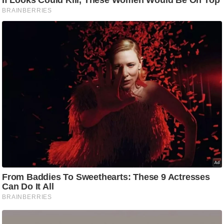
g
N
e
w
s
ला
इ
फ
स्टा
इ
ल
टे
क्नॉ
लॉ
जी
ब्यू
टी