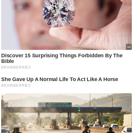
ष
ण
स
म
सा
म
यि
क
मा
तृ
भू
मि
स्तं
भ
ए
म
.