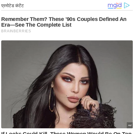
ड
हॉ
ली
वु
ड
फि
ल्म
स
मी
क्षा
B
r
e
a
k
i
n