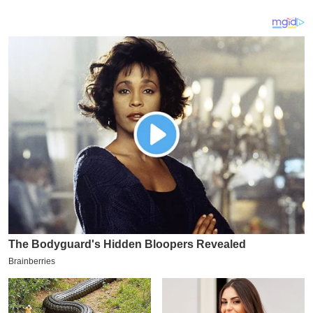
य
ब
ज
ट
खे
ल
क्रि
के
ट
I
P
L
2
0
2
6
क्रा