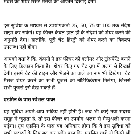
मेंबर्स को शेयर रिसेंट मैसेज का ऑप्शन दिखाई देगा।
ख्सि
य
त
इस सुविधा के माध्यम से उपयोगकर्ता 25, 50, 75 या 100 तक संदेश
यं
साझा कर सकेंगे। यह फीचर केवल हाल ही के संदेशों को शेयर करने की
ग
अनुमति देगा। हालांकि, पूरी चैट हिस्ट्री को शेयर करने का विकल्प
इं
उपलब्ध नहीं होगा।
डि
या
आपको बता दें कि, कंपनी ने इस फीचर को क्लीयर और ट्रांसपेरेंट बनाने
के लिए डिजाइन किया है। शेयर किए गए चैट ग्रुप में अलग से दिखाई
सा
देंगी। इसमें चैट की टाइम और भेजने का वाले का नाम भी दिखेगा। चैट
हि
मैसेज शेयर करने का सभी यूजर्स को नोटिफिकेशन मिलेगा, जिससे
त्य
सभी यूजर्स इसे देख सकते हैं।
ज
ग
एडमिन के पास स्पेशल पावर
त
यह सुविधा अपने-आप सक्रिय नहीं होती है। जब भी कोई नया सदस्य
ऑ
समूह में जुड़ता है, तो इस फीचर का उपयोग अलग से मैन्युअली करना
टो
पड़ेगा। ग्रुप एडमिन के पास यह अधिकार होगा कि वे इस सुविधा को
व
सभी सदस्यों के लिए बंद कर सकें। हालांकि, एडमिन चाहें तो किसी भी