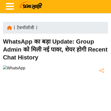
|
टेक्नॉलॉजी
|
ता
WhatsApp का बड़ा Update: Group
ज़ा
ख
Admin को मिली नई पावर, शेयर होगी Recent
ब
Chat History
र
रा
ष्ट्री
य
अं
त
र्रा
ष्ट्री