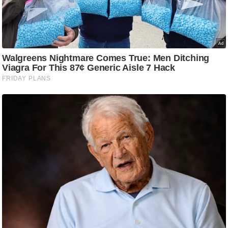
/
फै
श
न
घ
रे
लू
नु
स्खे
प
र्य
ट
न
स्थ
ल
फि