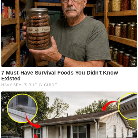
ति
ष
प्र
भु
म
हि
मा
/
ध
र्म
स्थ
ल
व्र
त
त्यो
हा
र