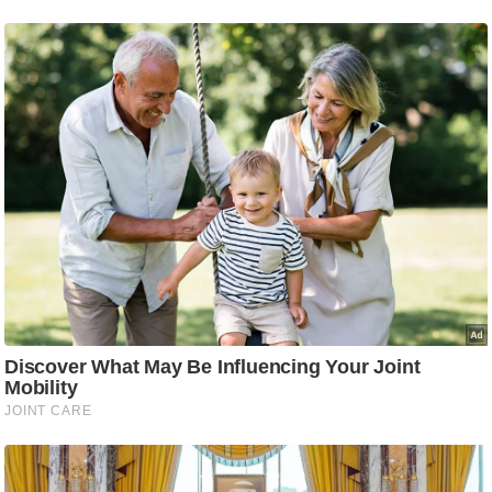
ष
ण
स
म
सा
म
यि
क
मा
तृ
भू
मि
स्तं
भ
ए
म
.