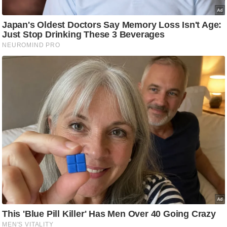
ट
ने
स
मं
त्रा
रि
ले
श
न
शि
प
रा
ज
नी
ति
वि
श्ले