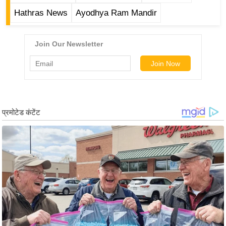
g
Hathras News
Ayodhya Ram Mandir
N
e
w
s
ला
इ
फ
स्टा
इ
ल
टे
क्नॉ
लॉ
जी
ब्यू
टी