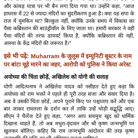
र्ल्ड
और कांवड़ यात्रा पर भी बैन लगा दिया गया था। उन्होंने कहा, "आज
हाथरस में 22 से ज्यादा मंदिरों का सुंदरीकरण हुआ है। क्या यह सपा के
न्यू
राज में मुमकिन था? बिल्कुल नहीं, क्योंकि उनके समय में विकास का
ज
पैसा कब्रिस्तान की बाउंड्रीवॉल के लिए जाता था। हमारी सरकार ने वही
ब्री
पैसा मंदिरों की तरफ डायवर्ट किया है, क्योंकि कब्रिस्तान की नहीं,
फ
आस्था के केंद्र मंदिरों की जरूरत है।"
म
इसे भी पढ़ें:
Muharram के जुलूस में इम्युनिटी बूस्टर के नाम
नो
रं
पर बांटा चूहे मारने का जहर, आरोपी को पुलिस ने किया अरेस्ट
ज
अयोध्या की चिंता छोड़ें, अखिलेश को योगी की सलाह
न
योगी आदित्यनाथ ने अखिलेश यादव को नसीहत देते हुए कहा कि
ज
अयोध्या को राम भक्तों ने पहले ही पूरी तरह सजा और संवार दिया है।
ग
अब वे उसकी चिंता छोड़ें, अपने पुराने किए पर पश्चाताप करें और एक
त
बार जाकर रामलला के दर्शन कर लें ताकि उन्हें थोड़ी सद्बुद्धि आए।
बॉ
सीएम ने चैलेंज देते हुए कहा, "अगर आप सचमुच खुद को धार्मिक
ली
दिखाना चाहते हैं, तो अब मथुरा-वृंदावन और श्री कृष्ण जन्मभूमि पर
वु
खुलकर बोलिए। कहिए कि राम जन्मभूमि आंदोलन की तरह कृष्ण