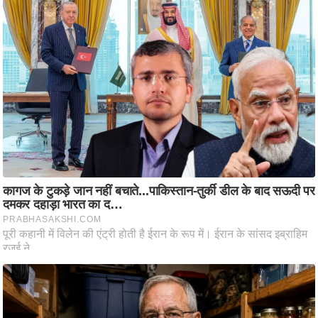
आ
र
.
आ
ई
.
चा
य
प
र
स
मी
क्षा
ध
र्म
ज्यो