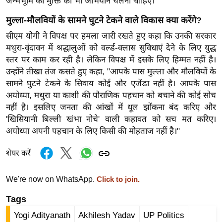
ड
जन्मभूमि की मुक्ति का भी अभियान चलना चाहिए।"
हॉ
मुल्ला-मौलवियों के सामने घुटने टेकने वाले विकास क्या करेंगे?
ली
सीएम योगी ने विपक्ष पर हमला जारी रखते हुए कहा कि उनकी सरकार
वु
मथुरा-वृंदावन में श्रद्धालुओं को वर्ल्ड-क्लास सुविधाएं देने के लिए युद्ध
ड
स्तर पर काम कर रही है। लेकिन विपक्ष में इसके लिए हिम्मत नहीं है।
फि
उन्होंने तीखा तंज कसते हुए कहा, "आपके पास मुल्ला और मौलवियों के
ल्म
सामने घुटने टेकने के सिवाय कोई और एजेंडा नहीं है। आपके पास
स
अयोध्या, मथुरा या काशी की पौराणिक पहचान को बचाने की कोई सोच
नहीं है। इसलिए जनता की आंखों में धूल झोंकना बंद करिए और
मी
'खिसियानी बिल्ली खंभा नोचे' वाली कहावत को सच मत करिए।
क्षा
अयोध्या अपनी पहचान के लिए किसी की मोहताज नहीं है।"
B
r
शेयर करें
e
a
We're now on WhatsApp.
Click to join.
k
Tags
i
n
Yogi Adityanath
Akhilesh Yadav
UP Politics