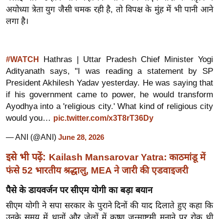
ख्सि
अयोध्या त्रेता युग जैसी चमक रही है, तो विपक्ष के मुंह में भी पानी आने
य
लगा है।
त
यं
ग
Hathras | Uttar Pradesh Chief Minister Yogi
#WATCH
इं
Adityanath says, "I was reading a statement by SP
डि
President Akhilesh Yadav yesterday. He was saying that
if his government came to power, he would transform
या
Ayodhya into a 'religious city.' What kind of religious city
सा
would you…
pic.twitter.com/x3T8rT36Dy
हि
त्य
— ANI (@ANI)
June 28, 2026
ज
इसे भी पढ़ें:
Kailash Mansarovar Yatra: काठमांडू में
ग
फंसे 52 भारतीय श्रद्धालु, MEA ने जारी की एडवाइजरी
त
ऑ
पैसे के डायवर्जन पर सीएम योगी का बड़ा बयान
टो
सीएम योगी ने सपा सरकार के पुराने दिनों की याद दिलाते हुए कहा कि
व
उनके समय में थानों और जेलों में कृष्ण जन्माष्टमी मनाने पर रोक थी