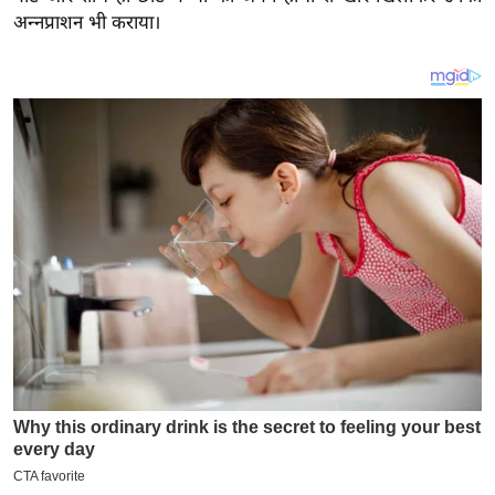
य
अन्नप्राशन भी कराया।
ब
ज
ट
खे
ल
क्रि
के
ट
I
P
L
2
0
2
6
क्रा