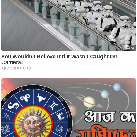
ष
ण
स
म
सा
म
यि
क
मा
तृ
भू
मि
स्तं
भ
ए
म
.