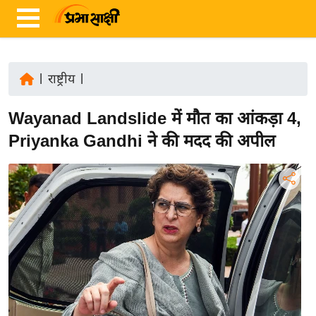
|
राष्ट्रीय
|
ता
Wayanad Landslide में मौत का आंकड़ा 4,
ज़ा
ख
Priyanka Gandhi ने की मदद की अपील
ब
र
रा
ष्ट्री
य
अं
त
र्रा
ष्ट्री