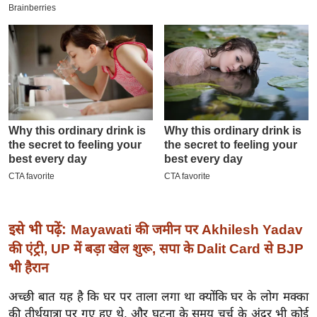
इ
म
ई
-
पे
प
र
मि
सा
ल
बे
इसे भी पढ़ें:
Mayawati की जमीन पर Akhilesh Yadav
मि
की एंट्री, UP में बड़ा खेल शुरू, सपा के Dalit Card से BJP
सा
भी हैरान
ल
अच्छी बात यह है कि घर पर ताला लगा था क्योंकि घर के लोग मक्का
श
की तीर्थयात्रा पर गए हुए थे, और घटना के समय चर्च के अंदर भी कोई