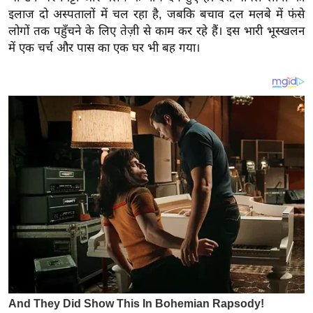
य
इलाज दो अस्पतालों में चल रहा है, जबकि बचाव दल मलबे में फंसे
ब
लोगों तक पहुँचने के लिए तेज़ी से काम कर रहे हैं। इस भारी भूस्खलन
ज
में एक चर्च और पास का एक घर भी बह गया।
ट
खे
ल
क्रि
के
ट
I
P
L
2
0
2
6
क्रा