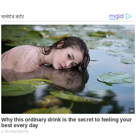
g
N
e
w
s
ला
इ
फ
स्टा
इ
ल
टे
क्नॉ
लॉ
जी
ब्यू
टी