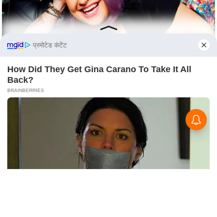
c
y
G
r
प्रमोटेड कंटेंट
i
e
How Did They Get Gina Carano To Take It All
v
Back?
a
BRAINBERRIES
n
c
e
R
e
d
r
e
s