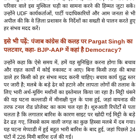
र्ल्ड
परिवार वाले इस मुश्किल घड़ी का सामना करने की हिम्मत जुटा सकें।
उन्होंने UDF कार्यकर्ताओं, पार्टी पदाधिकारियों और आम जनता से भी
न्यू
अपील की कि वे ज़िला प्रशासन के निर्देशों का सख्ती से पालन करते हुए
ज
हर संभव मदद करें।
ब्री
फ
इसे भी पढ़ें:
पंजाब कांग्रेस की कलह पर Pargat Singh का
म
पलटवार, कहा- BJP-AAP में कहां है Democracy?
नो
उन्होंने कहा कि ऐसे समय में, हमें यह सुनिश्चित करना होगा कि बचाव
रं
और राहत कार्यों में कोई रुकावट न आए। बिना किसी तरह की बाधा
ज
डाले हर किसी को हर संभव मदद करनी चाहिए। बचाव कार्य युद्ध स्तर
न
पर जारी है; मलबे के बड़े ढेर को हटाने और लापता लोगों की तलाश के
ज
लिए भारी अर्थ-मूविंग मशीनों का इस्तेमाल किया जा रहा है। मिट्टी धंसने
ग
की यह घटना कल्लाडी में मीनाक्षी पुल के पास हुई, जहां वायनाड की
त
तरफ टनल रोड प्रोजेक्ट का काम चल रहा है। शुरुआती रिपोर्टों से पता
बॉ
चलता है कि लगातार बारिश के कारण साइट पर खोदी गई मिट्टी के बड़े
ढेर ढह गए, जिससे काम वाली जगह का कुछ हिस्सा मलबे में दब गया।
ली
यह घटना मेप्पाडी में हुई बहुत भारी बारिश के बाद हुई, जहां पिछले 24
वु
घंटों में 226 मिमी बारिश दर्ज की गई।