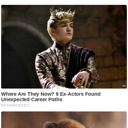
/
फै
श
न
घ
रे
लू
नु
स्खे
प
र्य
ट
न
स्थ
ल
फि