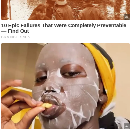
ति
ष
प्र
भु
म
हि
मा
/
ध
र्म
स्थ
ल
व्र
त
त्यो
हा
र