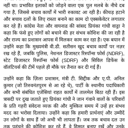
ख्सि
नहीं था। प्रभावित इलाकों को जोड़ने वाला एक पुल मलबे के नीचे दब
य
गया है, जिससे बचाव कार्यों में भारी रुकावट आ रही है। कीचड़ हटाने
त
और बचाव दलों के लिए रास्ता बनाने का काम दो एक्सकेवेटर लगातार
यं
कर रहे हैं। कांग्रेस नेता और वायनाड की सांसद प्रियंका गांधी वाड्रा ने
कहा कि फंसे हुए लोगों को बचाने की हर संभव कोशिश की जा रही है
ग
और राज्य का प्रशासन आपस में मिलकर काम कर रहा है। एक बयान में
इं
उन्होंने कहा कि मुख्यमंत्री वी.डी. सतीसन खुद बचाव कार्यों पर नज़र
डि
रख रहे हैं, जबकि पुलिस, नेशनल डिजास्टर रिस्पॉन्स फोर्स (NDRF),
या
स्टेट डिजास्टर रिस्पॉन्स फोर्स (SDRF) और सिविल डिफेंस के
सा
वॉलंटियर्स की टीमें पहले ही मौके पर तैनात कर दी गई हैं।
हि
उन्होंने कहा कि ज़िला प्रशासन, मंत्री टी. सिद्दीक और ए.पी. अनिल
त्य
कुमार (जो तिरुवनंतपुरम से आ रहे थे), पार्टी के स्थानीय पदाधिकारी
ज
और सभी संबंधित एजेंसियां ​​राहत कार्यों में तालमेल बिठा रही हैं। इस
ग
त्रासदी पर दुख जताते हुए प्रियंका गांधी ने जान गंवाने वालों के परिवारों
त
के प्रति गहरी संवेदना व्यक्त की और मुश्किल समय में उन्हें हर संभव
ऑ
मदद का भरोसा दिलाया। उन्होंने कहा कि हमारी प्रार्थनाएं और उम्मीदें
टो
उन लोगों के साथ हैं जो अभी भी लापता हैं। जब तक बचाव दल उन
व
तक पहुंचने की कोशिश कर रहे हैं, वे हिम्मत बनाए रखें और उनके