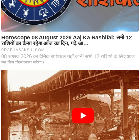
आ
र
.
आ
ई
.
चा
य
प
र
स
मी
क्षा
ध
र्म
ज्यो