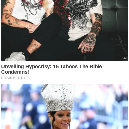
ड
हॉ
ली
वु
ड
फि
ल्म
स
मी
क्षा
B
r
e
a
k
i
n