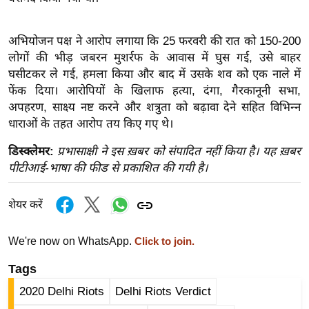
ख्सि
य
त
अभियोजन पक्ष ने आरोप लगाया कि 25 फरवरी की रात को 150-200
लोगों की भीड़ जबरन मुशर्रफ के आवास में घुस गई, उसे बाहर
यं
घसीटकर ले गई, हमला किया और बाद में उसके शव को एक नाले में
ग
फेंक दिया। आरोपियों के खिलाफ हत्या, दंगा, गैरकानूनी सभा,
इं
अपहरण, साक्ष्य नष्ट करने और शत्रुता को बढ़ावा देने सहित विभिन्न
डि
धाराओं के तहत आरोप तय किए गए थे।
या
डिस्क्लेमर:
प्रभासाक्षी ने इस ख़बर को संपादित नहीं किया है। यह ख़बर
सा
पीटीआई-भाषा की फीड से प्रकाशित की गयी है।
हि
त्य
शेयर करें
ज
ग
We're now on WhatsApp.
Click to join.
त
ऑ
Tags
टो
2020 Delhi Riots
Delhi Riots Verdict
व