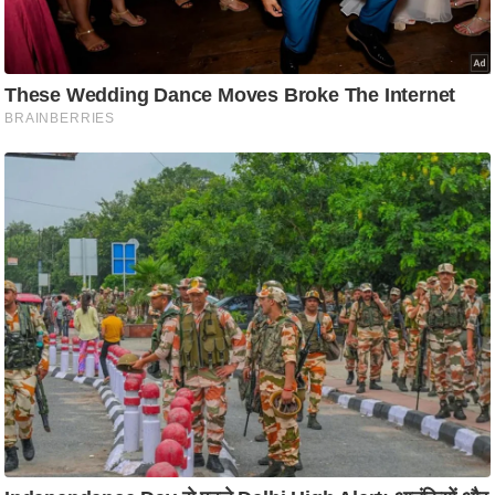
/
फै
श
न
घ
रे
लू
नु
स्खे
प
र्य
ट
न
स्थ
ल
फि