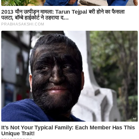
ति
ष
प्र
भु
म
हि
मा
/
ध
र्म
स्थ
ल
व्र
त
त्यो
हा
र