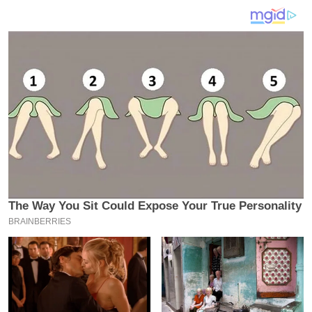
य
ब
ज
ट
खे
ल
क्रि
के
ट
I
P
L
2
0
2
6
क्रा