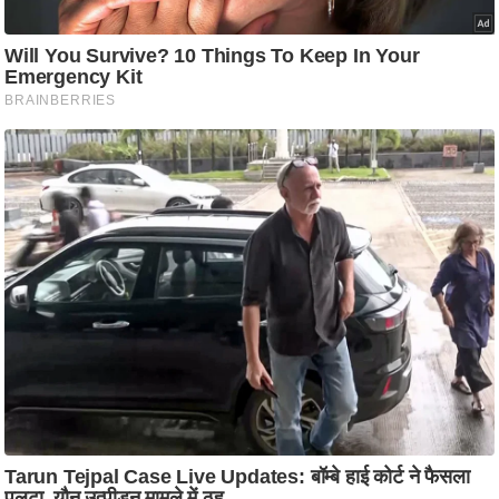
ष
ण
स
म
सा
म
यि
क
मा
तृ
भू
मि
स्तं
भ
ए
म
.