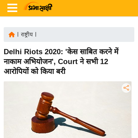
|
राष्ट्रीय
|
ता
Delhi Riots 2020: 'केस साबित करने में
ज़ा
ख
नाकाम अभियोजन', Court ने सभी 12
ब
आरोपियों को किया बरी
र
रा
ष्ट्री
य
अं
त
र्रा
ष्ट्री