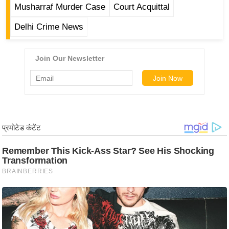
Musharraf Murder Case
Court Acquittal
र्ल्ड
न्यू
Delhi Crime News
ज
ब्री
फ
म
नो
रं
ज
न
ज
ग
त
बॉ
ली
वु