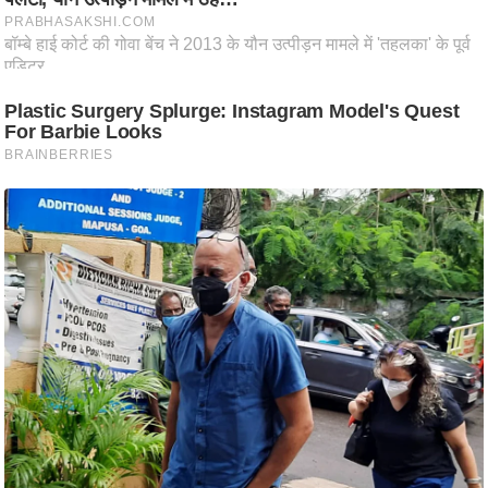
आ
र
.
आ
ई
.
चा
य
प
र
स
मी
क्षा
ध
र्म
ज्यो