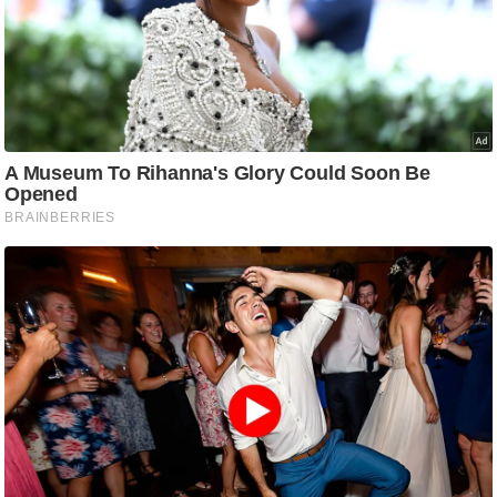
g
N
e
w
s
ला
इ
फ
स्टा
इ
ल
टे
क्नॉ
लॉ
जी
ब्यू
टी