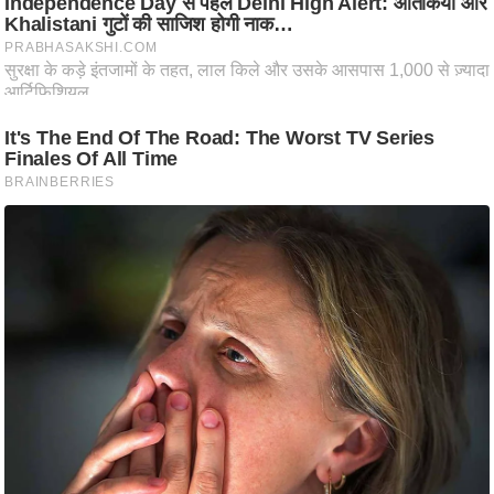
ट
ने
स
मं
त्रा
रि
ले
श
न
शि
प
रा
ज
नी
ति
वि
श्ले