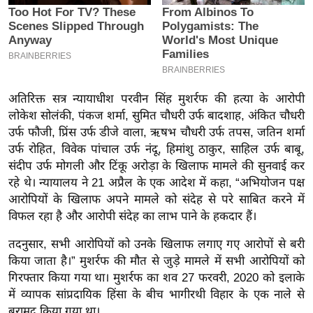
इ
म
ई
-
पे
अतिरिक्त सत्र न्यायाधीश परवीन सिंह मुशर्रफ की हत्या के आरोपी
प
लोकेश सोलंकी, पंकज शर्मा, सुमित चौधरी उर्फ ​​बादशाह, अंकित चौधरी
र
उर्फ ​​फौजी, प्रिंस उर्फ ​​डीजे वाला, ऋषभ चौधरी उर्फ ​​तपस, जतिन शर्मा
उर्फ ​​रोहित, विवेक पांचाल उर्फ ​​नंदू, हिमांशु ठाकुर, साहिल उर्फ ​​बाबू,
मि
संदीप उर्फ ​​मोगली और टिंकू अरोड़ा के खिलाफ मामले की सुनवाई कर
सा
रहे थे। न्यायालय ने 21 अप्रैल के एक आदेश में कहा, “अभियोजन पक्ष
ल
आरोपियों के खिलाफ अपने मामले को संदेह से परे साबित करने में
विफल रहा है और आरोपी संदेह का लाभ पाने के हकदार हैं।
बे
मि
तदनुसार, सभी आरोपियों को उनके खिलाफ लगाए गए आरोपों से बरी
सा
किया जाता है।” मुशर्रफ की मौत से जुड़े मामले में सभी आरोपियों को
गिरफ्तार किया गया था। मुशर्रफ का शव 27 फरवरी, 2020 को इलाके
ल
में व्यापक सांप्रदायिक हिंसा के बीच भागीरथी विहार के एक नाले से
श
बरामद किया गया था।