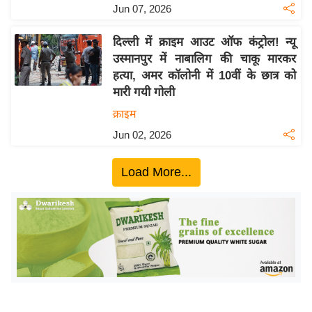
ख्सि
Jun 07, 2026
य
त
दिल्ली में क्राइम आउट ऑफ कंट्रोल! न्यू
उस्मानपुर में नाबालिग की चाकू मारकर
यं
हत्या, अमर कॉलोनी में 10वीं के छात्र को
ग
मारी गयी गोली
इं
क्राइम
डि
या
Jun 02, 2026
सा
Load More...
हि
त्य
ज
ग
त
ऑ
टो
व