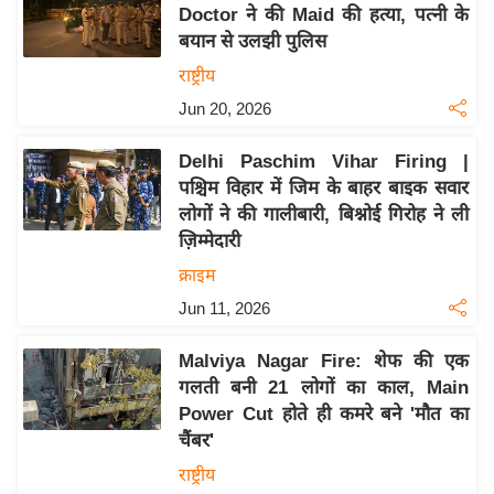
Doctor ने की Maid की हत्या, पत्नी के
इ
बयान से उलझी पुलिस
म
राष्ट्रीय
ई
Jun 20, 2026
-
पे
Delhi Paschim Vihar Firing |
प
पश्चिम विहार में जिम के बाहर बाइक सवार
र
लोगों ने की गालीबारी, बिश्नोई गिरोह ने ली
मि
ज़िम्मेदारी
सा
क्राइम
ल
Jun 11, 2026
बे
Malviya Nagar Fire: शेफ की एक
मि
गलती बनी 21 लोगों का काल, Main
सा
Power Cut होते ही कमरे बने 'मौत का
ल
चैंबर'
श
राष्ट्रीय