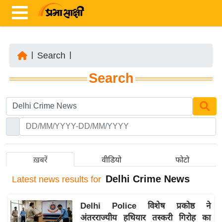
|
Search
|
ता
Search
ज़ा
ख
ब
र
रा
ष्ट्री
ख़बरें
वीडियो
फोटो
य
Delhi Crime News
Latest
news results for
अं
त
Delhi Police विशेष प्रकोष्ठ ने
र्रा
अंतरराज्यीय हथियार तस्करी गिरोह का
ष्ट्री