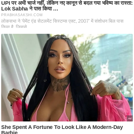
ष
ण
स
म
सा
म
यि
क
मा
तृ
भू
मि
स्तं
भ
ए
म
.