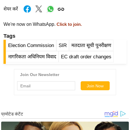
र्ल्ड
शेयर करें
न्यू
ज
We're now on WhatsApp.
Click to join.
ब्री
Tags
फ
म
Election Commission
SIR
मतदाता सूची पुनरीक्षण
नो
नागरिकता अधिनियम विवाद
EC draft order changes
रं
ज
न
ज
ग
त
बॉ
ली
वु