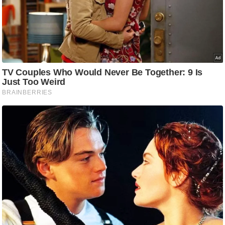
/
फै
श
न
घ
रे
लू
नु
स्खे
प
र्य
ट
न
स्थ
ल
फि