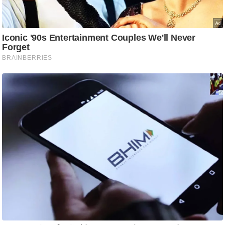
ट
ने
स
मं
त्रा
रि
ले
श
न
शि
प
रा
ज
नी
ति
वि
श्ले