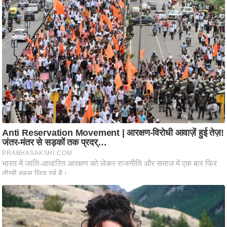
ति
ष
प्र
भु
म
हि
मा
/
ध
र्म
स्थ
ल
व्र
त
त्यो
हा
र