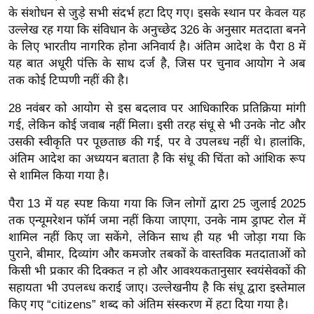
ख्सि
के संशोधन से जुड़े सभी संदर्भ हटा दिए गए। इसके स्थान पर केवल यह
य
उल्लेख रह गया कि संविधान के अनुच्छेद 326 के अनुसार मतदाता बनने
त
के लिए भारतीय नागरिक होना अनिवार्य है। अंतिम आदेश के पैरा 8 में
यं
यह बात अधूरी पंक्ति के साथ दर्ज है, जिस पर चुनाव आयोग ने अब
तक कोई टिप्पणी नहीं की है।
ग
इं
28 नवंबर को आयोग से इस बदलाव पर आधिकारिक प्रतिक्रिया मांगी
डि
गई, लेकिन कोई जवाब नहीं मिला। इसी तरह संधू से भी उनके नोट और
या
उसकी स्वीकृति पर पूछताछ की गई, पर वे उपलब्ध नहीं थे। हालांकि,
सा
अंतिम आदेश का अध्ययन बताता है कि संधू की चिंता को आंशिक रूप
से शामिल किया गया है।
हि
त्य
पैरा 13 में यह स्पष्ट किया गया कि जिन लोगों द्वारा 25 जुलाई 2025
ज
तक एन्यूमरेशन फॉर्म जमा नहीं किया जाएगा, उनके नाम ड्राफ्ट रोल में
ग
शामिल नहीं किए जा सकेंगे, लेकिन साथ ही यह भी जोड़ा गया कि
त
पुराने, बीमार, दिव्यांग और कमजोर तबकों के वास्तविक मतदाताओं को
ऑ
किसी भी प्रकार की दिक्कत न हो और आवश्यकतानुसार स्वयंसेवकों की
सहायता भी उपलब्ध कराई जाए। उल्लेखनीय है कि संधू द्वारा इस्तेमाल
टो
किए गए “citizens” शब्द को अंतिम संस्करण में हटा दिया गया है।
व