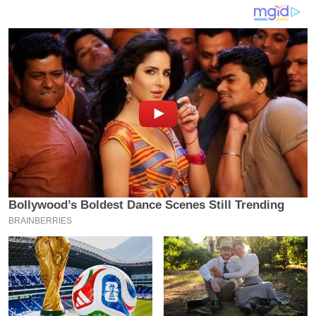
य
ब
ज
ट
खे
ल
क्रि
के
ट
I
P
L
2
0
2
6
क्रा