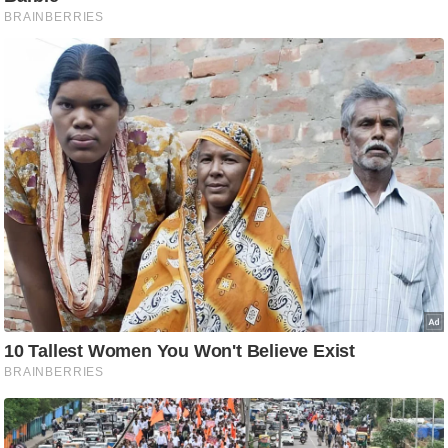
आ
र
.
आ
ई
.
चा
य
प
र
स
मी
क्षा
ध
र्म
ज्यो