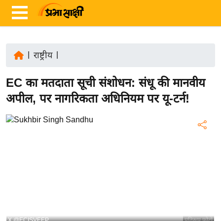
|
राष्ट्रीय
|
ता
EC का मतदाता सूची संशोधन: संधू की मानवीय
ज़ा
ख
अपील, पर नागरिकता अधिनियम पर यू-टर्न!
ब
र
रा
ष्ट्री
य
अं
त
र्रा
ष्ट्री
X @ECISVEEP
प्रतिरूप फोटो