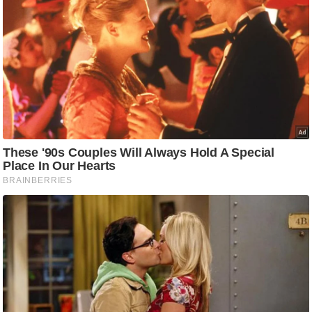
g
N
e
w
s
ला
इ
फ
स्टा
इ
ल
टे
क्नॉ
लॉ
जी
ब्यू
टी