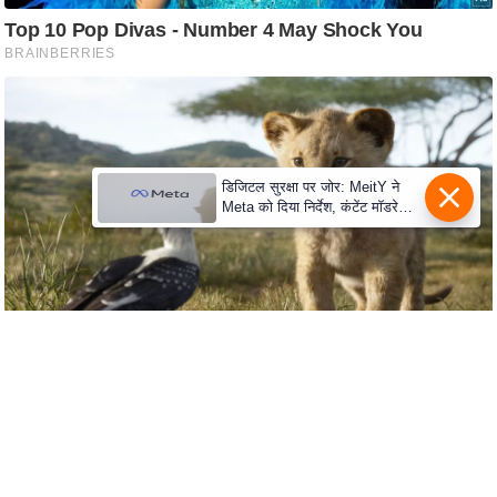
c
y
G
r
i
e
v
डिजिटल सुरक्षा पर जोर: MeitY ने
a
Meta को दिया निर्देश, कंटेंट मॉडरेशन
मजबूत करे
n
c
e
R
e
d
r
e
s