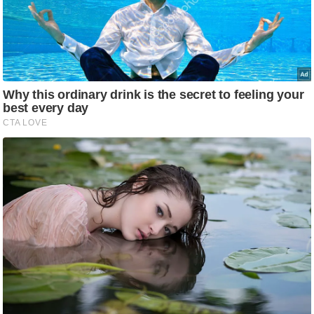
आ
र
.
आ
ई
.
चा
य
प
र
स
मी
क्षा
ध
र्म
ज्यो