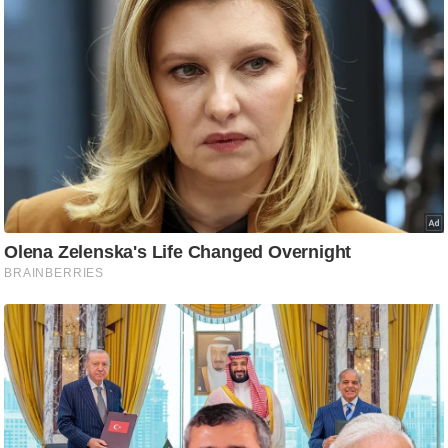
ट
ने
स
मं
त्रा
रि
ले
श
न
शि
प
रा
ज
नी
ति
वि
श्ले