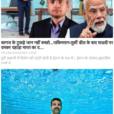
ष
ण
स
म
सा
म
यि
क
मा
तृ
भू
मि
स्तं
भ
ए
म
.