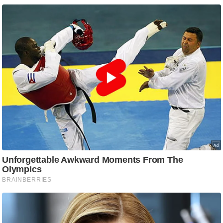
/
फै
श
न
घ
रे
लू
नु
स्खे
प
र्य
ट
न
स्थ
ल
फि