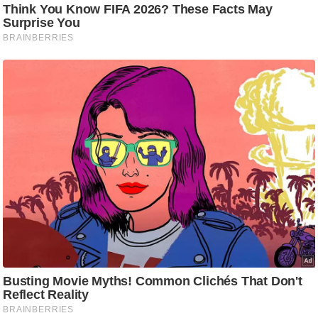
g
N
e
w
s
ला
इ
फ
स्टा
इ
ल
टे
क्नॉ
लॉ
जी
ब्यू
टी