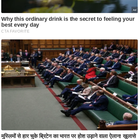
ति
ष
प्र
भु
म
हि
मा
/
ध
र्म
स्थ
ल
व्र
त
त्यो
हा
र