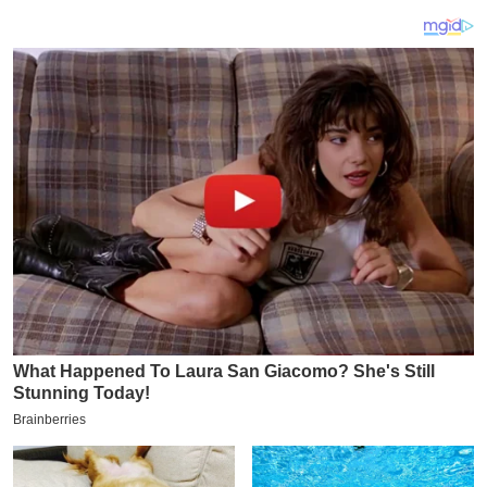
य
ब
ज
ट
खे
ल
क्रि
के
ट
I
P
L
2
0
2
6
क्रा