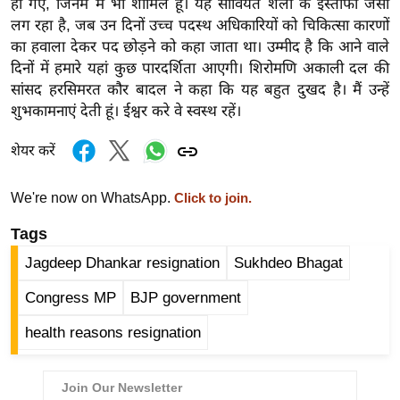
हो गए, जिनमें मैं भी शामिल हूं। यह सोवियत शैली के इस्तीफों जैसा
र्ल्ड
लग रहा है, जब उन दिनों उच्च पदस्थ अधिकारियों को चिकित्सा कारणों
न्यू
का हवाला देकर पद छोड़ने को कहा जाता था। उम्मीद है कि आने वाले
ज
दिनों में हमारे यहां कुछ पारदर्शिता आएगी। शिरोमणि अकाली दल की
ब्री
सांसद हरसिमरत कौर बादल ने कहा कि यह बहुत दुखद है। मैं उन्हें
शुभकामनाएं देती हूं। ईश्वर करे वे स्वस्थ रहें।
फ
म
शेयर करें
नो
रं
We're now on WhatsApp.
Click to join.
ज
न
Tags
ज
Jagdeep Dhankar resignation
Sukhdeo Bhagat
ग
Congress MP
BJP government
त
बॉ
health reasons resignation
ली
वु