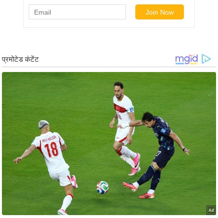
ड
हॉ
ली
वु
ड
फि
ल्म
स
मी
क्षा
B
r
e
a
k
i
n