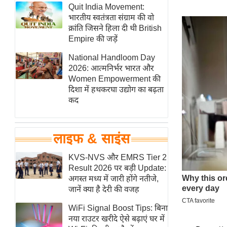
हॉलीवुड
Quit India Movement:
भारतीय स्वतंत्रता संग्राम की वो
फिल्म समीक्षा
क्रांति जिसने हिला दी थी British
Breaking
Empire की जड़ें
News
National Handloom Day
लाइफस्टाइल
2026: आत्मनिर्भर भारत और
Women Empowerment की
टेक्नॉलॉजी
दिशा में हथकरघा उद्योग का बढ़ता
ब्यूटी/फैशन
कद
घरेलू नुस्खे
पर्यटन स्थल
लाइफ & साइंस
फिटनेस मंत्रा
KVS-NVS और EMRS Tier 2
रिलेशनशिप
Result 2026 पर बड़ी Update:
राजनीति
अगस्त मध्य में जारी होंगे नतीजे,
जानें क्या है देरी की वजह
विश्लेषण
समसामयिक
WiFi Signal Boost Tips: बिना
नया राउटर खरीदे ऐसे बढ़ाएं घर में
मातृभूमि