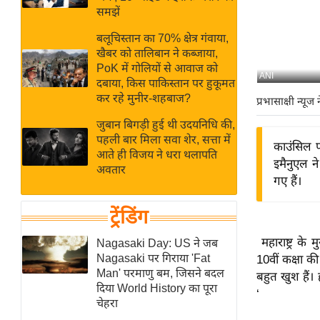
बजट
Hindi
समझें
खेल
News
बलूचिस्तान का 70% क्षेत्र गंवाया,
क्रिकेट
खैबर को तालिबान ने कब्जाया,
Hindi
IPL
PoK में गोलियों से आवाज को
ANI
दबाया, किस पाकिस्तान पर हुकूमत
Videos
2026
कर रहे मुनीर-शहबाज?
प्रभासाक्षी न्यूज 
क्राइम
जुबान बिगड़ी हुई थी उदयनिधि की,
ई-पेपर
पहली बार मिला सवा शेर, सत्ता में
काउंसिल फ
मिसाल बेमिसाल
आते ही विजय ने धरा थलापति
इमैनुएल न
अवतार
शख्सियत
गए हैं।
यंग इंडिया
ट्रेंडिंग
साहित्य जगत
ऑटो वर्ल्ड
महाराष्ट्र के
Nagasaki Day: US ने जब
Nagasaki पर गिराया 'Fat
10वीं कक्षा की
न्यूज ब्रीफ
Man' परमाणु बम, जिसने बदल
बहुत खुश हैं। 
मनोरंजन जगत
दिया World History का पूरा
‘
चेहरा
बॉलीवुड