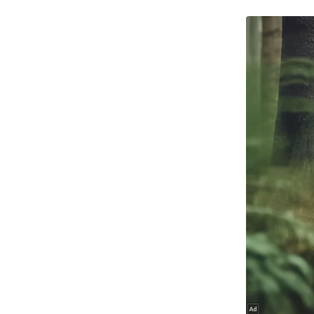
Code Of Ethics
RSS
Our Team
Expert Panel
Loksabhachunav
Android App