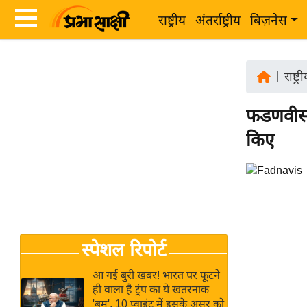
राष्ट्रीय
अंतर्राष्ट्रीय
बिज़नेस
Latest
ता
News
|
राष्ट्र
ज़ा
in
ख
फडणवीस क
Hindi
ब
किए
र
Hindi
राष्ट्रीय
News
अंतर्राष्ट्रीय
Live
बिज़नेस
उद्योग
Breaking
स्पेशल रिपोर्ट
जगत
News in
विशेषज्ञ
Hindi
आ गई बुरी खबर! भारत पर फूटने
राय
ही वाला है ट्रंप का ये खतरनाक
'बम', 10 प्वाइंट में इसके असर को