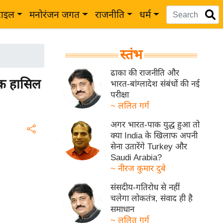
टाइल
मनोरंजन जगत
राजनीति
धर्म
स्तंभ
ढाका की राजनीति और
अंक हासिल
भारत-बांग्लादेश संबंधों की नई
परीक्षा
~ ललित गर्ग
अगर भारत-पाक युद्ध हुआ तो
क्या India के खिलाफ अपनी
सेना उतारेंगे Turkey और
Saudi Arabia?
~ नीरज कुमार दुबे
संसदीय-गतिरोध से नहीं
चलेगा लोकतंत्र, संवाद ही है
समाधान
~ ललित गर्ग