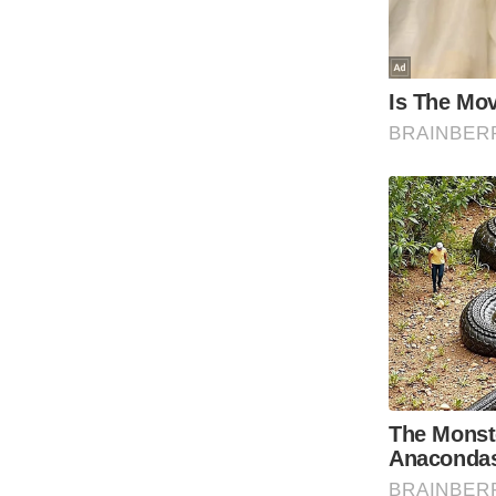
ऑडियो
इंफ़ोग्राफ़िक
राज्यों से
शहरों से
वेब स्टोरी
कार्टून
Short
Videos
iOS App
About us
Contact Editor
Advertise
Privacy Policy
Grievance
Redressal