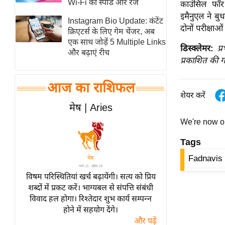
Wi-Fi की स्पीड और रेंज
काउंसिल फॉर 
स्तंभ
इमैनुएल ने बु
Instagram Bio Update: कंटेंट
दोनों परीक्षाओ
एम.
क्रिएटर्स के लिए गेम चेंजर, अब
आर.
एक साथ जोड़ें 5 Multiple Links
डिस्क्लेमर:
प्
और बढ़ाएं रीच
आई.
प्रकाशित की ग
चाय पर
समीक्षा
आज का राशिफल
शेयर करें
धर्म
मेष | Aries
ज्योतिष
We're now 
प्रभु
Tags
महिमा/
धर्मस्थल
Fadnavis
व्रत
विषम परिस्थितियां खर्च बढ़ायेंगी। सत्य को प्रिय
त्योहार
शब्दों में प्रकट करें। भाग्यबल से संपत्ति संबंधी
विवाद हल होगा। रिश्तेदार शुभ कार्य सम्पन्न
राशिफल
होने में सहयोग देंगे।
विशेष
और पढ़ें