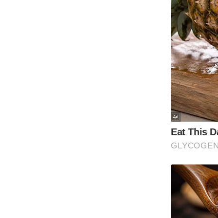
Code Of Ethics
RSS
Our Team
Expert Panel
Loksabhachunav
Android App