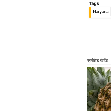
Tags
ऑडियो
Haryana
इंफ़ोग्राफ़िक
राज्यों से
शहरों से
वेब स्टोरी
कार्टून
Short
Videos
iOS App
About us
Contact Editor
Advertise
Privacy Policy
Grievance
Redressal