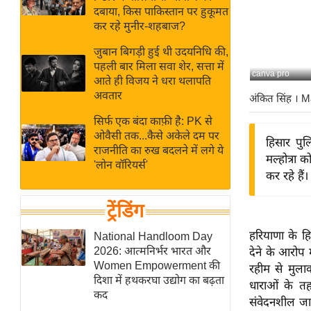
बजट
Hindi
दबाया, किस पाकिस्तान पर हुकूमत
खेल
News
कर रहे मुनीर-शहबाज?
क्रिकेट
जुबान बिगड़ी हुई थी उदयनिधि की,
Hindi
IPL
पहली बार मिला सवा शेर, सत्ता में
canva pro
आते ही विजय ने धरा थलापति
Videos
2026
अवतार
अंकित सिंह
। M
क्राइम
सिर्फ एक बंदा काफ़ी है: PK से
ई-पेपर
ओवैसी तक...कैसे अकेले दम पर
हिसार पुल
मिसाल बेमिसाल
राजनीति का रुख बदलने में लगे ये
मल्होत्रा
'लोन वॉरियर्स'
शख्सियत
कर रहे हैं।
यंग इंडिया
ट्रेंडिंग
साहित्य जगत
ऑटो वर्ल्ड
हरियाणा के ह
National Handloom Day
2026: आत्मनिर्भर भारत और
देने के आरोप
न्यूज ब्रीफ
Women Empowerment की
रहीम से मुला
मनोरंजन जगत
दिशा में हथकरघा उद्योग का बढ़ता
धाराओं के तहत
कद
बॉलीवुड
संवेदनशील जा