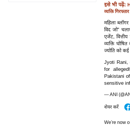
विश्लेषण
इसे भी पढ़ें:
H
ट्रेंडिंग
व्यक्ति गिरफ्तार
महिला ब्लॉगर न
Q
विद जो” चलाया
u
एजेंट, वित्ती
i
व्यक्ति घोषि
c
ज्योति को कई
k
L
Jyoti Rani,
i
for allege
n
Pakistani o
k
sensitive i
s
— ANI (@A
विधानसभा
शेयर करें
चुनाव
फोटो
We're now 
वीडियो