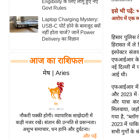
Eligibility के लिए लागू हुए नए
स्तंभ
Govt Rules
इसे भी पढ़ें:
भ
एम.
आरोप में एक व्य
Laptop Charging Mystery:
आर.
USB-C पोर्ट होने के बावजूद क्यों
नहीं होता चार्ज? जानें Power
आई.
हिसार पुलिस के
Delivery का विज्ञान
चाय पर
हिरासत में ल
समीक्षा
इंस्पेक्टर स
आज का राशिफल
एफआईआर के अन
धर्म
नई दिल्ली में
ज्योतिष
मेष | Aries
आई थी।
प्रभु
एफआईआर में लि
महिमा/
और 2023 में अ
धर्मस्थल
और यात्रा कर
व्रत
मिलवाया, जह
त्योहार
नौकरी पक्की होगी। व्यापारिक साझेदारी में
गया है, "ब्ल
कड़ी नजर रखें। संतान की उन्नति से प्रसन्नता।
राशिफल
2023 में पाकिस
अशुभ समाचार, धन हानि और दुर्घटना।
सभी गुर्गों के स
विशेष
और पढ़ें