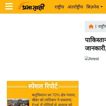
राष्ट्रीय
अंतर्राष्ट्रीय
बिज़नेस
Latest
ता
News
|
राष्ट्र
ज़ा
in
ख
पाकिस्तान
Hindi
ब
जानकारी,
र
Hindi
राष्ट्रीय
News
अंतर्राष्ट्रीय
Live
बिज़नेस
उद्योग
Breaking
स्पेशल रिपोर्ट
जगत
News in
विशेषज्ञ
Hindi
बलूचिस्तान का 70% क्षेत्र गंवाया,
राय
खैबर को तालिबान ने कब्जाया,
PoK में गोलियों से आवाज को