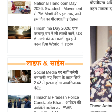
गोपनीयता अध
हॉलीवुड
National Handloom Day
2026: Swadeshi Movement
तहत मामला दर्
फिल्म समीक्षा
से PM Modi की पहल तक, जानें
Breaking
इस दिन का गौरवशाली इतिहास
News
Hiroshima Day 2026: एक
लाइफस्टाइल
परमाणु बम ने ली लाखों जानें, US
Attack की उस काली सुबह ने
टेक्नॉलॉजी
बदल दिया World History
ब्यूटी/फैशन
घरेलू नुस्खे
लाइफ & साइंस
पर्यटन स्थल
फिटनेस मंत्रा
Social Media पर नहीं चलेगी
मनमानी! नए नियम के तहत सिर्फ
रिलेशनशिप
2 घंटे में हटाना होगा आपत्तिजनक
राजनीति
कंटेंट
विश्लेषण
Himachal Pradesh Police
समसामयिक
Constable Bharti: आवेदन की
आखिरी तारीख तय, EWS
मातृभूमि