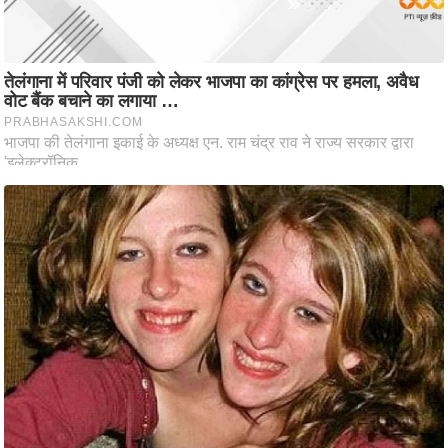
आ
र
.
आ
ई
.
चा
य
प
र
स
मी
क्षा
ध
र्म
ज्यो