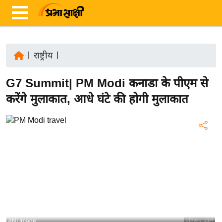
|
राष्ट्रीय
|
ता
G7 Summit| PM Modi कनाडा के पीएम से
ज़ा
ख
करेंगे मुलाकात, आधे घंटे की होगी मुलाकात
ब
र
रा
ष्ट्री
य
अं
त
र्रा
ष्ट्री
ANI Image
प्रतिरूप फोटो