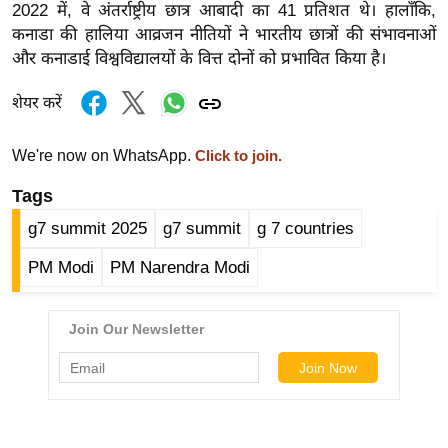
ड
2022 में, वे अंतर्राष्ट्रीय छात्र आबादी का 41 प्रतिशत थे। हालाँकि,
हॉ
कनाडा की हालिया आव्रजन नीतियों ने भारतीय छात्रों की संभावनाओं
ली
और कनाडाई विश्वविद्यालयों के वित्त दोनों को प्रभावित किया है।
वु
शेयर करें
ड
फि
We're now on WhatsApp.
Click to join.
ल्म
स
Tags
मी
g7 summit 2025
g7 summit
g 7 countries
क्षा
PM Modi
PM Narendra Modi
B
r
e
a
k
i
n