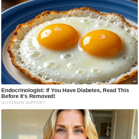
/
फै
श
न
घ
रे
लू
नु
स्खे
प
र्य
ट
न
स्थ
ल
फि