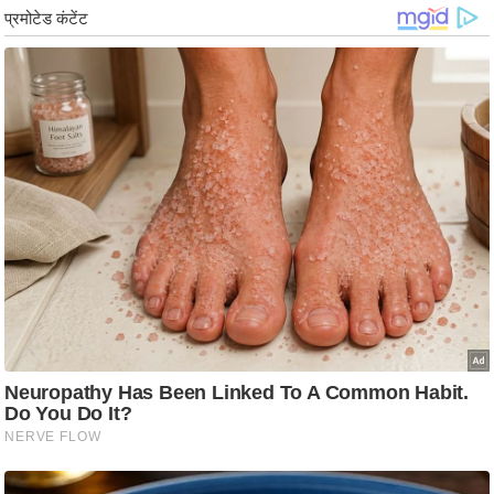
g
N
e
w
s
ला
इ
फ
स्टा
इ
ल
टे
क्नॉ
लॉ
जी
ब्यू
टी