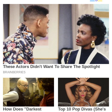
य
ब
ज
ट
खे
ल
क्रि
के
ट
I
P
L
2
0
2
6
क्रा