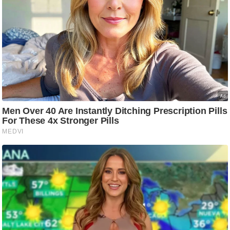
ट
ने
स
मं
त्रा
रि
ले
श
न
शि
प
रा
ज
नी
ति
वि
श्ले