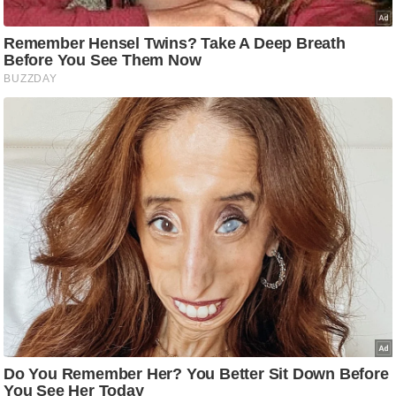
ति
ष
प्र
भु
म
हि
मा
/
ध
र्म
स्थ
ल
व्र
त
त्यो
हा
र