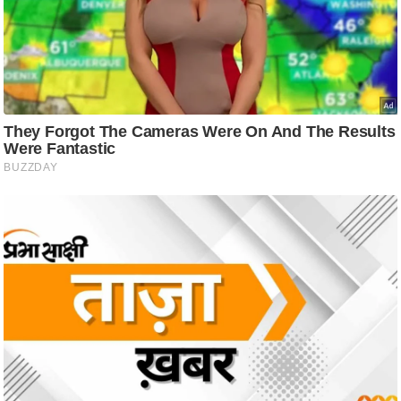
ष
ण
स
म
सा
म
यि
क
मा
तृ
भू
मि
स्तं
भ
ए
म
.