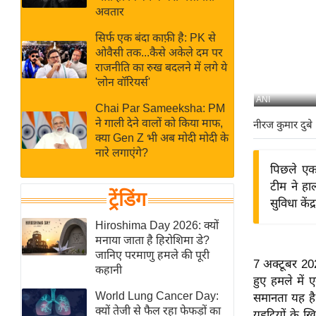
बजट
Hindi
अवतार
खेल
News
सिर्फ एक बंदा काफ़ी है: PK से
क्रिकेट
ओवैसी तक...कैसे अकेले दम पर
Hindi
IPL
राजनीति का रुख बदलने में लगे ये
'लोन वॉरियर्स'
Videos
2026
ANI
क्राइम
Chai Par Sameeksha: PM
ने गाली देने वालों को किया माफ,
नीरज कुमार दुबे
ई-पेपर
क्या Gen Z भी अब मोदी मोदी के
मिसाल बेमिसाल
नारे लगाएंगे?
पिछले एक 
शख्सियत
टीम ने हा
यंग इंडिया
ट्रेंडिंग
सुविधा केंद
साहित्य जगत
Hiroshima Day 2026: क्यों
ऑटो वर्ल्ड
मनाया जाता है हिरोशिमा डे?
जानिए परमाणु हमले की पूरी
न्यूज ब्रीफ
7 अक्टूबर 20
कहानी
हुए हमले में 
मनोरंजन जगत
World Lung Cancer Day:
समानता यह है 
बॉलीवुड
क्यों तेजी से फैल रहा फेफड़ों का
यहूदियों के 