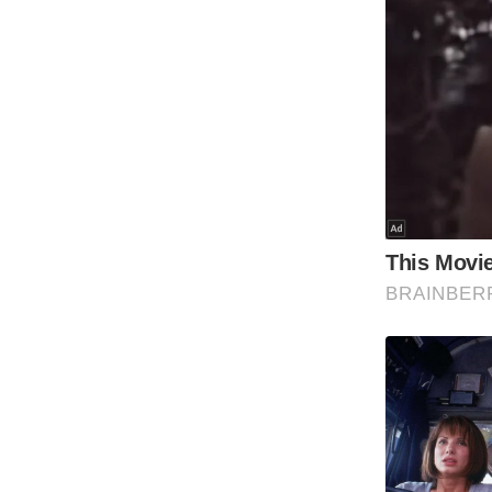
Code Of Ethics
RSS
Our Team
Expert Panel
Loksabhachunav
Android App