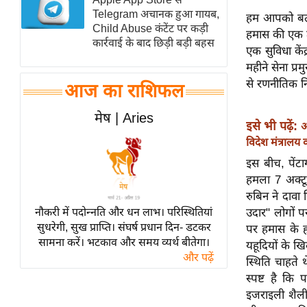
Telegram अचानक हुआ गायब,
स्तंभ
हम आपको बता द
Child Abuse कंटेंट पर कड़ी
हमास की एक टी
एम.
कार्रवाई के बाद छिड़ी बड़ी बहस
एक सुविधा केंद
आर.
महीने सेना प्
आई.
से रणनीतिक नि
आज का राशिफल
चाय पर
समीक्षा
मेष | Aries
इसे भी पढ़ें:
अ
धर्म
विदेश मंत्रालय
ज्योतिष
इस बीच, पेंट
प्रभु
हमला 7 अक्टू
महिमा/
रुबिन ने दाव
नौकरी में पदोन्नति और धन लाभ। परिस्थितियां
धर्मस्थल
उदार" लोगों 
सुधरेगी, सुख प्राप्ति। संघर्ष प्रधान दिन- डटकर
पर हमास के 
व्रत
सामना करें। भटकाव और समय व्यर्थ बीतेगा।
यहूदियों के ख
त्योहार
और पढ़ें
स्थिति चाहते थ
राशिफल
स्पष्ट है कि
विशेष
इजराइली शैली