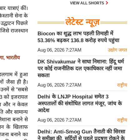
30 एम के भी उड़ाता है और भारत के पास
VIEW ALL SHORTS
 यात्राएं कीं।
इसका सबसे बड़ा बेड़ा है।
स्तानी सेना के
लेटेस्ट न्यूज़
ा उद्घाटन पिछले
 जिसे राजस्थान
Biocon का शुद्ध लाभ पहली तिमाही में
53.36% बढ़कर 136.8 करोड़ रुपये पहुंचा
Aug 06, 2026 7:27AM
उद्योग जगत
गा, भारतीय
DK Shivakumar ने साधा निशाना: हिंदू धर्म
पर कोई राजनीतिक दल एकाधिकार नहीं जमा
हलगाम में हुआ
सकता
ं जैसा ही है।
Aug 06, 2026 7:27AM
राष्ट्रीय
नमें से "सबसे
Delhi के LNJP Hospital समेत 3
023 को इजरायल
अस्पतालों की संशोधित लागत मंजूर, जांच के
था और न केवल
आदेश
ंति और सामान्य
निशाना बनाने से
Aug 06, 2026 7:27AM
राष्ट्रीय
्तान के खिलाफ
Delhi: Anti-Smog Gun तैनाती की सिरसा
ोजना बनाने का
ने समीक्षा की, सर्दियों से पहले प्रदूषण रोकने के