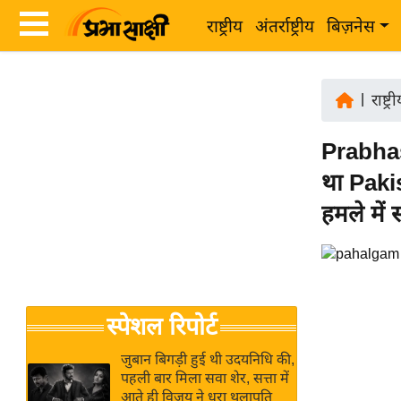
राष्ट्रीय
अंतर्राष्ट्रीय
बिज़नेस
Latest
ता
News
|
राष्ट्र
ज़ा
in
ख
Prabha
Hindi
ब
था Paki
र
Hindi
हमले में 
राष्ट्रीय
News
अंतर्राष्ट्रीय
Live
बिज़नेस
उद्योग
Breaking
स्पेशल रिपोर्ट
जगत
News in
विशेषज्ञ
Hindi
जुबान बिगड़ी हुई थी उदयनिधि की,
राय
पहली बार मिला सवा शेर, सत्ता में
आते ही विजय ने धरा थलापति