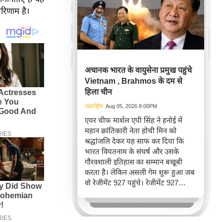
रिणाम है।
अचानक भारत के वायुसेना प्रमुख पहुंचे
Vietnam , Brahmos के दम से
हिला चीन
अंतर्राष्ट्रीय
Aug 05, 2026 8:00PM
एयर चीफ मार्शल एपी सिंह ने हनोई में
महान क्रांतिकारी नेता होची मिन को
श्रद्धांजलि देकर यह साफ कर दिया कि
भारत वियतनाम के संघर्ष और उसके
गौरवशाली इतिहास का सम्मान बखूबी
करता है। लेकिन असली गेम शुरू हुआ जब
वो रेजीमेंट 927 पहुंचे। रेजीमेंट 927
वियतनाम की वायुसेना की रीड है। यहां
एयर चीफ ने सीधे वियतनामी फाइटर
पायलट से बातचीत की। वियतनाम भी सुई