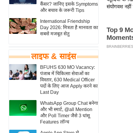
हॉलीवुड
कैंसर? जानिए इसके Symptoms
संयोगवश नहीं
और बचाव के जरूरी Tips
फिल्म समीक्षा
International Friendship
Breaking
Day 2026: मित्रता है मानवता का
News
सबसे मजबूत सेतु
लाइफस्टाइल
टेक्नॉलॉजी
लाइफ & साइंस
ब्यूटी/फैशन
घरेलू नुस्खे
BFUHS 630 MO Vacancy:
पंजाब में चिकित्सा सेवाओं का
पर्यटन स्थल
विस्तार, 630 Medical Officer
फिटनेस मंत्रा
पदों के लिए आज Apply करने का
Last Day
रिलेशनशिप
WhatsApp Group Chat बनेगा
राजनीति
और भी स्मार्ट, @all Mention
विश्लेषण
और Poll Timer जैसे 3 धांसू
समसामयिक
Features लॉन्च
मातृभूमि
Apple App Store से