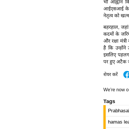
भी आह्वान कि
विश्लेषण
आईएसआई के स
ट्रेंडिंग
नेतृत्व को खत
Q
बहरहाल, जहां
u
कदमों के जरिये 
i
और रक्षा मंत्र
c
है कि उन्हों
k
इसलिए पहलगाम
L
पर हुए अटैक ज
i
शेयर करें
n
k
s
We're now 
विधानसभा
Tags
चुनाव
Prabhasa
फोटो
hamas lea
वीडियो