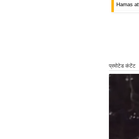
Hamas att
ऑडियो
इंफ़ोग्राफ़िक
राज्यों से
शहरों से
वेब स्टोरी
कार्टून
Short
Videos
iOS App
About us
Contact Editor
Advertise
Privacy Policy
Grievance
Redressal