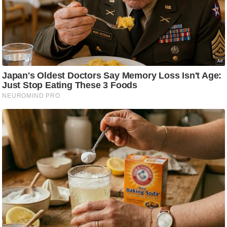
ट
ने
स
मं
त्रा
रि
ले
श
न
शि
प
रा
ज
नी
ति
वि
श्ले