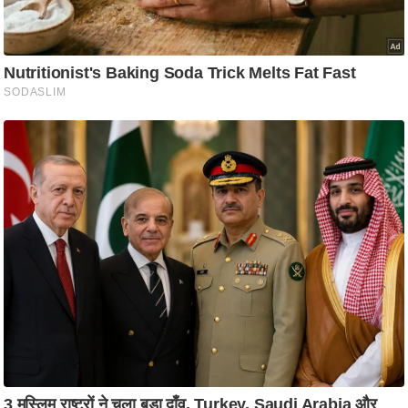
ष
ण
स
म
सा
म
यि
क
मा
तृ
भू
मि
स्तं
भ
ए
म
.