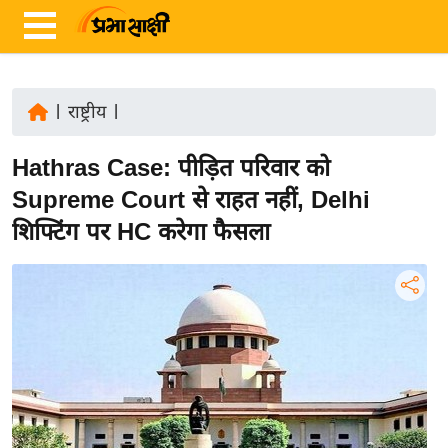
|
राष्ट्रीय
|
ता
Hathras Case: पीड़ित परिवार को
ज़ा
ख
Supreme Court से राहत नहीं, Delhi
ब
शिफ्टिंग पर HC करेगा फैसला
र
रा
ष्ट्री
य
अं
त
र्रा
ष्ट्री