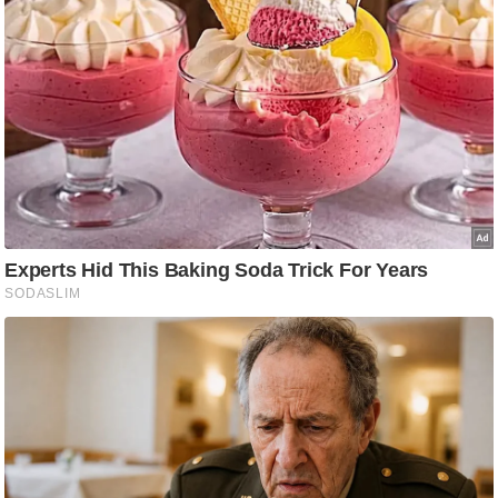
/
फै
श
न
घ
रे
लू
नु
स्खे
प
र्य
ट
न
स्थ
ल
फि