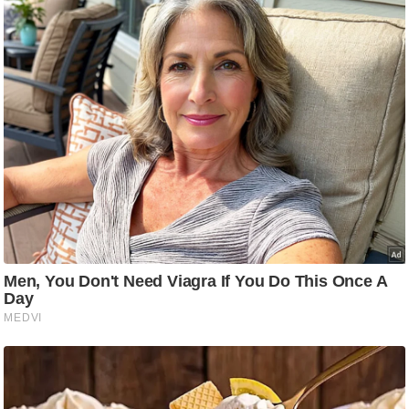
g
N
e
w
s
ला
इ
फ
स्टा
इ
ल
टे
क्नॉ
लॉ
जी
ब्यू
टी