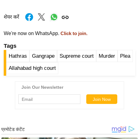
ड
हॉ
शेयर करें
ली
वु
ड
We're now on WhatsApp.
Click to join.
फि
Tags
ल्म
Hathras
Gangrape
Supreme court
Murder
Plea
स
मी
Allahabad high court
क्षा
B
r
e
a
k
i
n