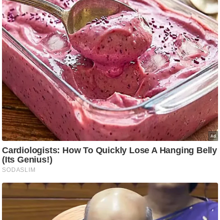
ति
ष
प्र
भु
म
हि
मा
/
ध
र्म
स्थ
ल
व्र
त
त्यो
हा
र