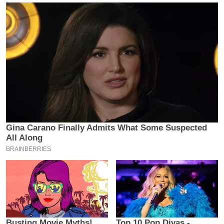
इ
म
ई
-
पे
प
र
मि
सा
ल
बे
मि
सा
ल
श