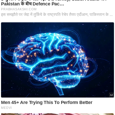
आ
र
.
आ
ई
.
चा
य
प
र
स
मी
क्षा
ध
र्म
ज्यो