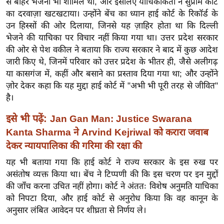
से बाहर भेजना भी शामिल था, और इसलिए याचिकाकर्ता ने सुप्रीम कोर्ट
र्ल्ड
का दरवाज़ा खटखटाया। उन्होंने बेंच का ध्यान हाई कोर्ट के रिकॉर्ड के
न्यू
उन हिस्सों की ओर दिलाया, जिनसे यह ज़ाहिर होता था कि दिल्ली
ज
भेजने की याचिका पर विचार नहीं किया गया था। उत्तर प्रदेश सरकार
ब्री
की ओर से पेश वकील ने बताया कि राज्य सरकार ने बाद में कुछ आदेश
जारी किए थे, जिनमें परिवार को उत्तर प्रदेश के भीतर ही, जैसे अलीगढ़
फ
या कासगंज में, कहीं और बसाने का प्रस्ताव दिया गया था; और उन्होंने
म
ज़ोर देकर कहा कि यह मुद्दा हाई कोर्ट में "अभी भी पूरी तरह से जीवित"
नो
है।
रं
ज
इसे भी पढ़ें:
Jan Gan Man: Justice Swarana
न
Kanta Sharma ने Arvind Kejriwal को करारा जवाब
ज
देकर न्यायपालिका की गरिमा की रक्षा की
ग
यह भी बताया गया कि हाई कोर्ट ने राज्य सरकार के इस रुख पर
त
असंतोष व्यक्त किया था। बेंच ने टिप्पणी की कि इस चरण पर इन मुद्दों
बॉ
की जाँच करना उचित नहीं होगा। कोर्ट ने अंततः विशेष अनुमति याचिका
ली
को निपटा दिया, और हाई कोर्ट से अनुरोध किया कि वह कानून के
अनुसार लंबित आवेदन पर शीघ्रता से निर्णय ले।
वु