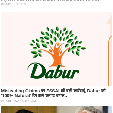
ति
ष
प्र
भु
म
हि
मा
/
ध
र्म
स्थ
ल
व्र
त
त्यो
हा
र