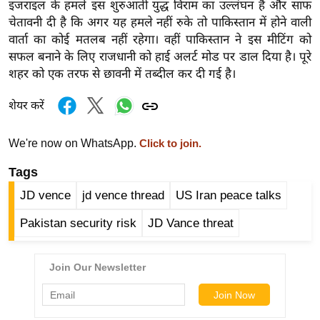
ख्सि
इजराइल के हमले इस शुरुआती युद्ध विराम का उल्लंघन है और साफ
चेतावनी दी है कि अगर यह हमले नहीं रुके तो पाकिस्तान में होने वाली
य
वार्ता का कोई मतलब नहीं रहेगा। वहीं पाकिस्तान ने इस मीटिंग को
त
सफल बनाने के लिए राजधानी को हाई अलर्ट मोड पर डाल दिया है। पूरे
यं
शहर को एक तरफ से छावनी में तब्दील कर दी गई है।
ग
इं
शेयर करें
डि
या
We're now on WhatsApp.
Click to join.
सा
Tags
हि
JD vence
jd vence thread
US Iran peace talks
त्य
ज
Pakistan security risk
JD Vance threat
ग
त
ऑ
टो
व