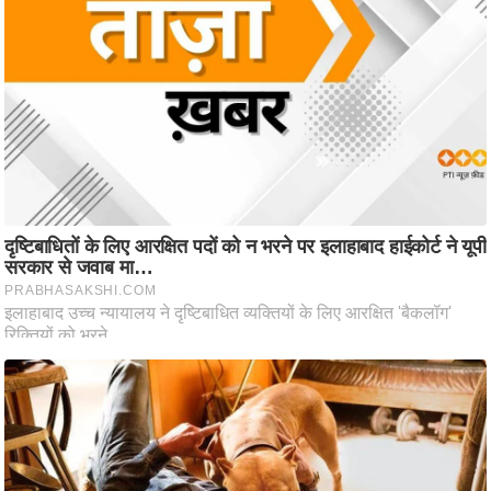
/
फै
श
न
घ
रे
लू
नु
स्खे
प
र्य
ट
न
स्थ
ल
फि