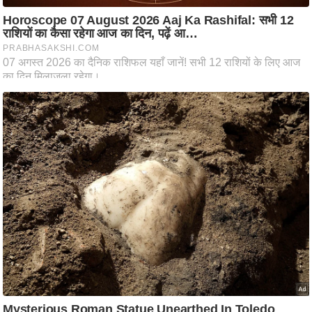
आ
र
.
आ
ई
.
चा
य
प
र
स
मी
क्षा
ध
र्म
ज्यो