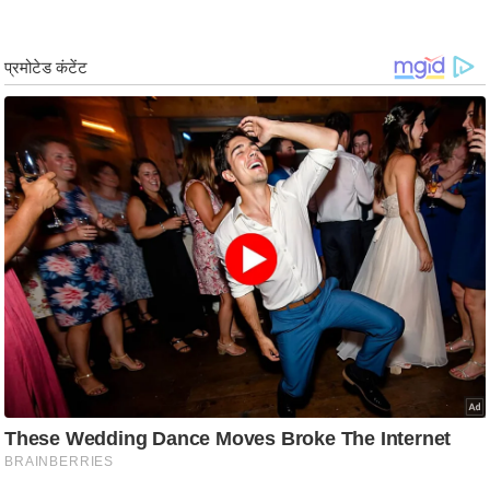
र्ल्ड
न्यू
ज
ब्री
फ
म
नो
रं
ज
न
ज
ग
त
बॉ
ली
वु