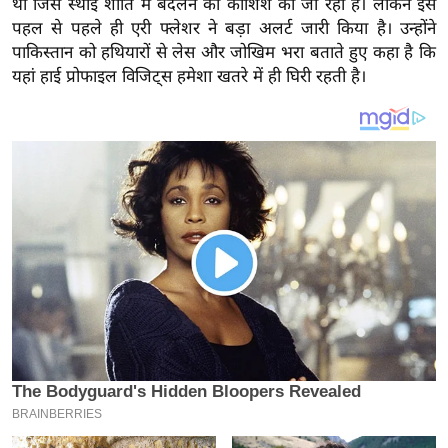
थी जिसे स्थाई शांति में बदलने की कोशिश की जा रही है। लेकिन इस
य
पहल से पहले ही एरी फ्लेशर ने बड़ा अलर्ट जारी किया है। उन्होंने
ब
पाकिस्तान को हथियारों से लेस और जोखिम भरा बताते हुए कहा है कि
ज
यहां हाई प्रोफाइल विजिट्स हमेशा खतरे में ही घिरी रहती है।
ट
खे
ल
क्रि
के
ट
I
P
L
2
0
2
6
क्रा