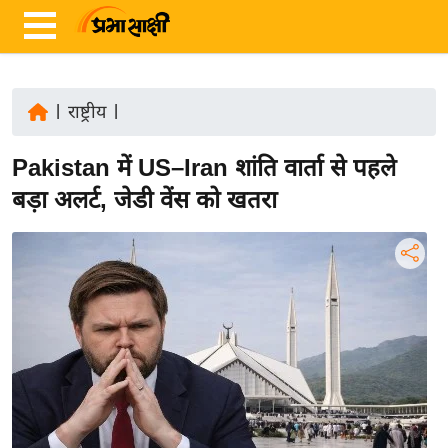
|
राष्ट्रीय
|
ता
Pakistan में US–Iran शांति वार्ता से पहले
ज़ा
ख
बड़ा अलर्ट, जेडी वेंस को खतरा
ब
र
रा
ष्ट्री
य
अं
त
र्रा
ष्ट्री