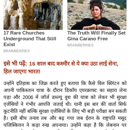
इ
म
ई
-
पे
प
र
मि
इसे भी पढ़ें:
16 साल बाद कश्मीर से ये क्या उठा लाई सेना,
सा
हिल जाएगा भारत!
ल
उन्होंने इतिहास का जिक्र करते हुए बताया कि कैसे विल क्लिंटन को
अपनी पाकिस्तान यात्रा के दौरान डिकॉय एयरक्राफ्ट का सहारा लेना
बे
पड़ा और 2006 में जॉर्ज डब्ल्यू वुश की यात्रा को लेकर भी सुरक्षा
मि
एजेंसियों ने गंभीर आपत्ति जताई थी। यानी इस बार की वार्ता सिर्फ
सा
कूटनीति नहीं बल्कि सुरक्षा एजेंसियों के लिए भी बड़ी परीक्षा बन सकती
ल
है। इसी बीच तनाव तब और बढ़ गया जब ईरान के राष्ट्रपति मसूद
श
पजिस्कियन ने कड़ा रुख अपनाया। उन्होंने कहा है कि लेबनान पर