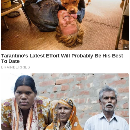
ट
ने
स
मं
त्रा
रि
ले
श
न
शि
प
रा
ज
नी
ति
वि
श्ले