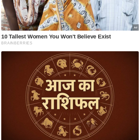
ष
ण
स
म
सा
म
यि
क
मा
तृ
भू
मि
स्तं
भ
ए
म
.