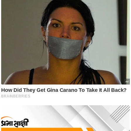
g
N
e
w
s
ला
इ
फ
स्टा
इ
ल
टे
क्नॉ
लॉ
जी
ब्यू
टी