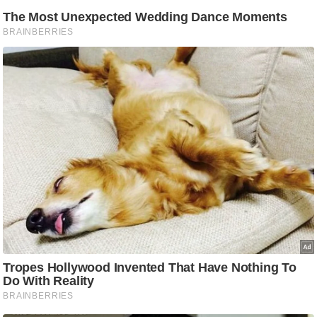
ड
हॉ
ली
वु
ड
फि
ल्म
स
मी
क्षा
B
r
e
a
k
i
n